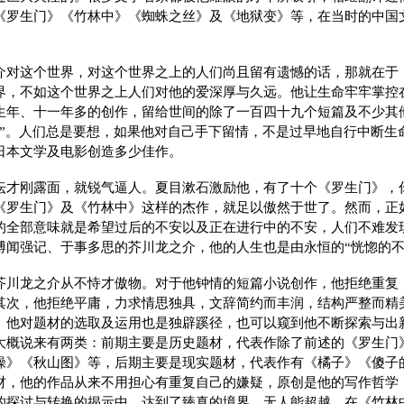
《罗生门》《竹林中》《蜘蛛之丝》及《地狱变》等，在当时的中国
介对这个世界，对这个世界之上的人们尚且留有遗憾的话，那就在于
界，不如这个世界之上人们对他的爱深厚与久远。他让生命牢牢掌控
生年、十一年多的创作，留给世间的除了一百四十九个短篇及不少其
安”。人们总是要想，如果他对自己手下留情，不是过早地自行中断生
日本文学及电影创造多少佳作。
坛才刚露面，就锐气逼人。夏目漱石激励他，有了十个《罗生门》，
《罗生门》及《竹林中》这样的杰作，就足以傲然于世了。然而，正
的全部意味就是希望过后的不安以及正在进行中的不安，人们不难发
博闻强记、于事多思的芥川龙之介，他的人生也是由永恒的“恍惚的不
芥川龙之介从不恃才傲物。对于他钟情的短篇小说创作，他拒绝重复
其次，他拒绝平庸，力求情思独具，文辞简约而丰润，结构严整而精
。他对题材的选取及运用也是独辟蹊径，也可以窥到他不断探索与出
大概说来有两类：前期主要是历史题材，代表作除了前述的《罗生门
操》《秋山图》等，后期主要是现实题材，代表作有《橘子》《傻子
材，他的作品从来不用担心有重复自己的嫌疑，原创是他的写作哲学
的探讨与转换的揭示中，达到了臻真的境界，无人能超越。在《竹林