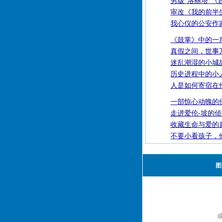
男版“洛丽塔”《
审改《我的前半
我心仪的公安作
《鼓掌》中的一
真假之间，世事
迷乱潮湿的小城
历史进程中的小
人是如何寄宿在
一部惊心动魄的
走进爱伦-坡的
收藏生命与爱的
不要小看孩子，
图