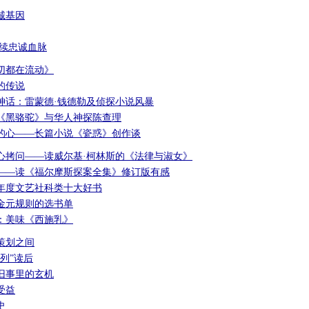
诚基因
赓续忠诚血脉
切都在流动》
的传说
神话：雷蒙德·钱德勒及侦探小说风暴
《黑骆驼》与华人神探陈查理
的心——长篇小说《瓷惑》创作谈
心拷问——读威尔基·柯林斯的《法律与淑女》
——读《福尔摩斯探案全集》修订版有感
4年度文艺社科类十大好书
金元规则的选书单
：美味《西施乳》
策划之间
列”读后
旧事里的玄机
受益
史