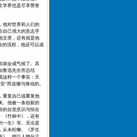
文学界也是尽享赞誉
，他对世界和人们的
在自己强大的意志手
他文类，还有就是他
命的流程，他还可以成
你就会成气候了。其
如鲁迅先生所总结
现这样一个事实：天
安”而连缀与推动的。
，重复自己或重复他
美。他被一条创新的
新的自觉意识与恒在
》《竹林中》，还有
的一生》等。无论是
，从未松懈。《罗生
中》，他以人物分立