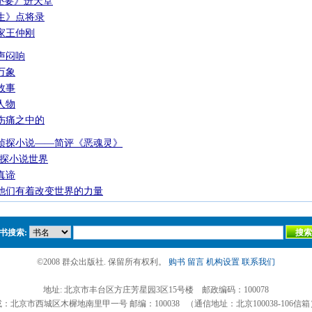
还要》进天堂
生》点将录
家王仲刚
声闷响
万象
故事
人物
伤痛之中的
侦探小说——简评《恶魂灵》
侦探小说世界
真谛
他们有着改变世界的力量
书搜索:
©2008 群众出版社. 保留所有权利。
购书
留言
机构设置
联系我们
地址: 北京市丰台区方庄芳星园3区15号楼 邮政编码：100078
或：北京市西城区木樨地南里甲一号 邮编：100038 （通信地址：北京100038-106信箱