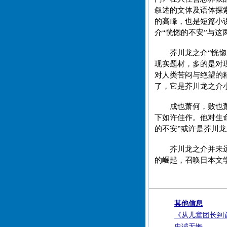
叙述的文体及语体探
的高峰，也是短篇小
介“恍惚的不安”与
芥川龙之介“恍
现实题材，多的是对
对人类苦闷与绝望的
了，它是芥川龙之介
成也萧何，败也
下如许佳作。他对生
的不安”或许是芥川
芥川龙之介并未
的崛起，召唤日本文
其他信息
《从儿童团长到
忠诚无悔