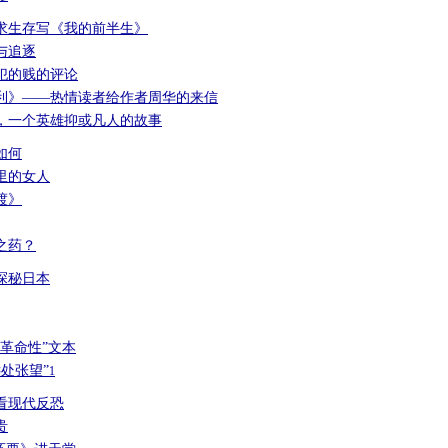
求生存写《我的前半生》
与追逐
犯的贱的评论
利》——热情读者给作者周华的来信
，一个英雄抑或凡人的故事
如何
里的女人
渡》
之药？
探秘日本
革命性”文本
处张望”
1
看现代反恐
贵