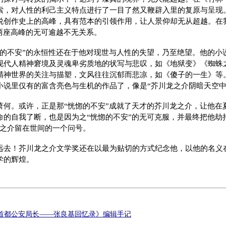
索，对人性的利己主义特点进行了一目了然又鞭辟入里的复原与呈现
说创作史上的高峰，具有范本的引领作用，让人景仰却无从超越。在
这两座高峰的无可逾越不无关系。
惚的不安”的永恒性还在于他对现世与人性的失望，乃至绝望。他的小
现代人精神窘境及灵魂卑劣质地的状写与悲叹，如《地狱变》《蜘蛛
精神世界的关注与描塑，文风往往沉郁而悲凉，如《傻子的一生》等
小说里仅有的富含亮色与生机的作品了，像是“芥川龙之介阴暗天空中
萧何。或许，正是那“恍惚的不安”成就了天才的芥川龙之介，让他在
命的自我了断，也是因为之“恍惚的不安”的无可克服，并最终把他劫
龙之介留在世间的一个问号。
远去！芥川龙之介文学奖还在以最为贴切的方式纪念他，以他的名义
学的辉煌。
首都公安局长——张良基回忆录》编辑手记