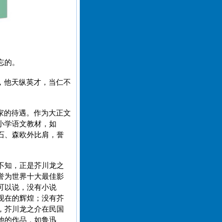
忘的。
，他天纵英才，当仁不
家的待遇。作为大正文
小学语文教材，如
石、森欧外比肩，誉
不知，正是芥川龙之
誉为世界十大最佳影
可以说，没有小说
现在的辉煌；没有芥
，芥川龙之介在民国
他的作品，如鲁迅、