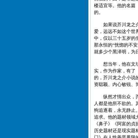
楼适宜等。他的名篇
的。
如果说芥川龙之
爱，远远不如这个世
中，仅以三十五岁的
那永恒的“恍惚的不
就多少个黑泽明，为
想当年，他在文
实，作为作家，有了
的，芥川龙之介小说
资聪颖、内心敏锐、
纵然才情出众，
人都是他所不欲的。
狗追逐着，永无静止
追求。他的题材领域
《鼻子》《阿富的贞
历史题材还是现实题
门》在人性善恶界限