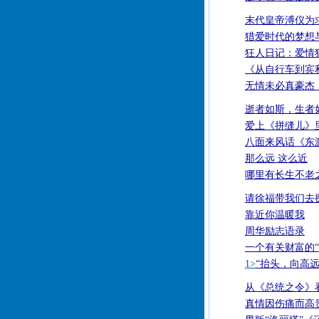
末代皇帝溥仪为
猎爱时代的梦想
狂人日记：爱情
《从自行车到宾
无情未必真豪杰
逝者如斯，生者
爱上《拼缝儿》
八面来风话《东
那么远 这么近
哪里有长生不老
请徐福带我们去
靠近你温暖我
周华励志语录
一个有关财富的“
1>
“抬头，向高远
从《总统之令》
真情因伤痛而高