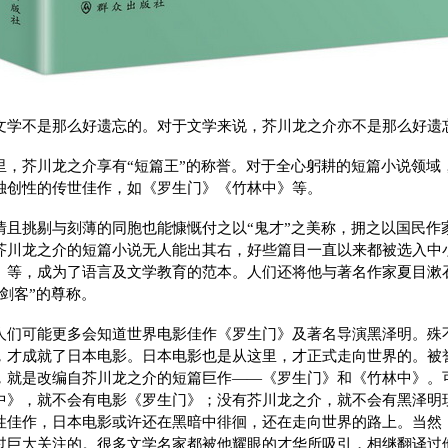
文学不是那么好遗忘的。对于文学来说，芥川龙之介亦不是那么好遗
里，芥川龙之介享有“短篇王”的称誉。对于全心躬耕的短篇小说领域
独创性的传世佳作，如《罗生门》《竹林中》等。
情且挑剔与刻薄的同胞也能慷慨付之以“鬼才”之美称，拥之以国民作
芥川龙之介的短篇小说无人能出其右，好些篇目一直以来都被选入中
》等，成为了语言及文学教育的范本。人们还将他与著名作家夏目漱
剑客”的尊称。
人们可能更多会知道世界电影佳作《罗生门》及著名导演黑泽明。殊
，才成就了日本电影。日本电影也是从这里，才正式走向世界的。被
，就是改编自芥川龙之介的短篇巨作——《罗生门》和《竹林中》。
中》，就不会有电影《罗生门》；没有芥川龙之介，就不会有黑泽明
性佳作，日本电影或许还在黑暗中徘徊，还在走向世界的路上。当然
过巨大关注的。很多文学名家都被他耀眼的才华所吸引，相继翻译过