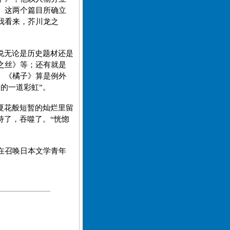
。这两个篇目所确立
我看来，芥川龙之
说无论是历史题材还是
之丝》等；还有就是
。《橘子》算是例外
的一道彩虹”。
夏花般短暂的灿烂里留
持了，吞噬了。“恍惚
在召唤日本文学青年