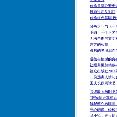
传承首都公安忠
风雨过后见彩虹
传承红色基因 
禁书之问与《一
毛姆：一个不老
无法告别的文学
东方的智慧——
孤独的灵魂泥巴
道德与情感的良
让经典更加精致
群众出版社201
一份远离人情与
国庆长假闲读书
阅读取向与图书
“破译历史真相系
解秘蒋介石陈年
开心阅读 轻松
是小说，更是历