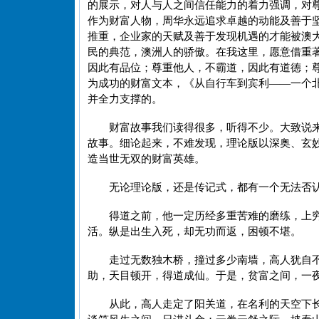
的展示，对人与人之间信任能力的着力强调，对
作为财富人物，周华永远追求卓越的动能及善于
推重，企业家的天赋及善于发现机遇的才能被澳
民的典范，澳洲人的骄傲。在我这里，愿意借重
因此有品位；尊重他人，不霸道，因此有道德；
为成功的财富文本，《从自行车到宾利——一个北
并全力支撑的。
财富故事我们读得很多，听得不少。大致说
故事。细论起来，不难发现，理论版以深奥、玄
造当世无双的财富英雄。
无论理论版，还是传记式，都有一个无法否
得道之前，他一定历经多重苦难的磨练，上
活。纵是出生入死，却无功而返，困顿不堪。
走过无数独木桥，撞过多少南墙，高人犹自
助，天目顿开，得道成仙。于是，贫富之间，一
从此，高人走定了阳关道，在名利的天空下