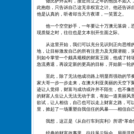
做比萨外卖时，接近而立之年的他技不如人，
此抱怨，只告诉自己这无非权宜之计。他还告诉
他是认真的，听者却当天方夜谭，一笑置之。
他一个空空妙手，一年要让十万澳元落袋，
现质疑之时，往往也是文本别开生面之际。
从这里开始，我们可以充分见识到正向思维
地，让目标激发自己的所有注意力及无限潜能，
到如今掌管一个颇具规模的财富王国，他成了转
急流勇退，再设定新的更高的目标，开始新一轮
至此，除了无法他成功路上明显而强劲的节
家大哥一步一步走来，在澳大利亚美丽的天空下
迹让人觉得，财富与成功或许并不陌生，也不像
的财富人生让人无法无动于衷，有如一道美丽风
欲试，让人相信，自己也可以走上财富之路，可
里，掀起了一场重塑自我信任的风暴——相信自
我想，这正是《从自行车到宾利》所谓“革命
经典的财富故事里，往往风云际会，局面开