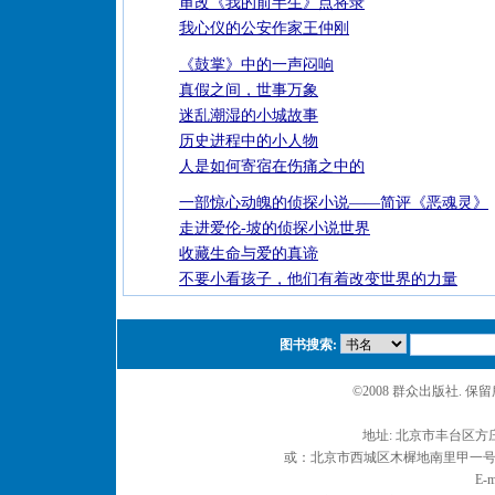
审改《我的前半生》点将录
我心仪的公安作家王仲刚
《鼓掌》中的一声闷响
真假之间，世事万象
迷乱潮湿的小城故事
历史进程中的小人物
人是如何寄宿在伤痛之中的
一部惊心动魄的侦探小说——简评《恶魂灵》
走进爱伦-坡的侦探小说世界
收藏生命与爱的真谛
不要小看孩子，他们有着改变世界的力量
图书搜索:
©2008 群众出版社. 
地址: 北京市丰台区方庄
或：北京市西城区木樨地南里甲一号 邮编
E-m