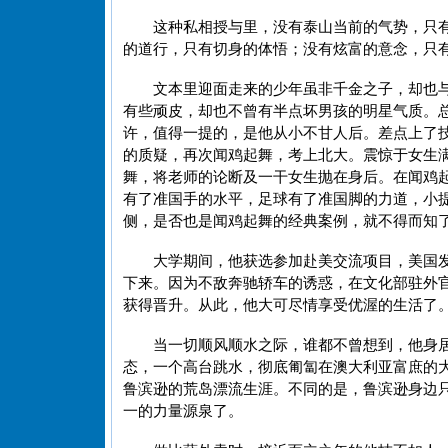
这种私相授与里，没有泰山当前的气势，只
的道行，只有切身的体悟；没有炫富的意念，只
文本里迎面走来的少年虽非千金之子，却也
有些顽皮，却也不曾有半点坏男孩的明星气质。
许，值得一提的，是他从小不甘人后。差点上了
的质疑，再次闻鸡起舞，考上北大。震惊于女生
舞，将老师的论断及一干女生抛在身后。在闻鸡
有了准国手的水平，足球有了准国脚的力道，小
侧，是否也是闻鸡起舞的经典案例，就不得而知
大学期间，他获选参加赴美交流项目，美国
下来。因为不敌奔驰轿车的诱惑，在文化部驻外
获得晋升。从此，他大可尽情享受优渥的生活了
当一切顺风顺水之际，谁都不曾想到，他身居
态，一个高台跳水，彻底匍匐在澳大利亚富庶的
鲁滨逊的荒岛漂流生涯。不同的是，鲁滨逊身边只
一的力量源泉了。