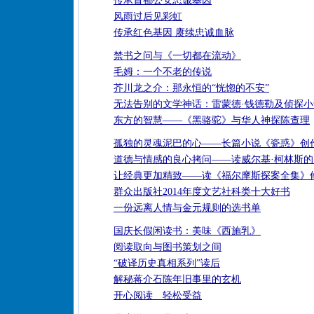
传承首都公安忠诚基因
风雨过后见彩虹
传承红色基因 赓续忠诚血脉
禁书之问与《一切都在流动》
毛姆：一个不老的传说
芥川龙之介：那永恒的“恍惚的不安”
无法告别的文学神话：雷蒙德·钱德勒及侦探
东方的智慧——《黑骆驼》与华人神探陈查理
孤独的灵魂泥巴的心——长篇小说《瓷惑》创
道德与情感的良心拷问——读威尔基·柯林斯
让经典更加精致——读《福尔摩斯探案全集》
群众出版社2014年度文艺社科类十大好书
一份远离人情与金元规则的选书单
国庆长假闲读书：美味《西施乳》
阅读取向与图书策划之间
“破译历史真相系列”读后
解秘蒋介石陈年旧事里的玄机
开心阅读 轻松受益