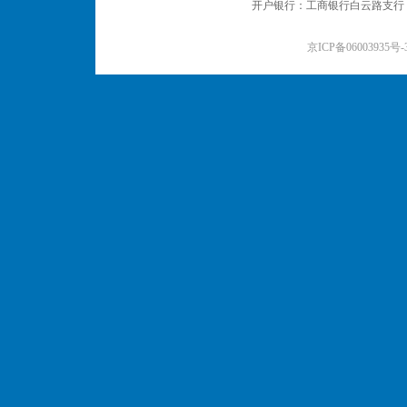
开户银行：工商银行白云路支行 户名：
京ICP备06003935号-