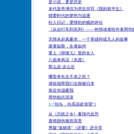
是小说，更是历史
末代皇帝溥仪为求生存写《我的前半生》
猎爱时代的梦想与追逐
狂人日记：爱情犯的贱的评论
《从自行车到宾利》——热情读者给作者周华
无情未必真豪杰，一个英雄抑或凡人的故事
逝者如斯，生者如何
爱上《拼缝儿》里的女人
八面来风话《东渡》
那么远 这么近
哪里有长生不老之药？
请徐福带我们去探秘日本
靠近你温暖我
周华励志语录
1>
“抬头，向高远处张望”
1
从《总统之令》看现代反恐
真情因伤痛而高贵
男版“洛丽塔”《还要》进天堂