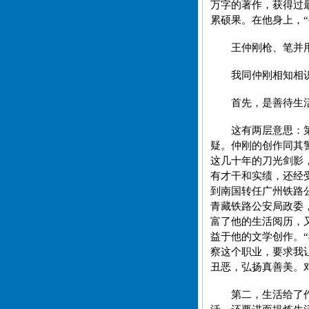
万字的著作，获得过
累硕果。在他身上，“
王仲刚枪、笔并
我同仲刚相知相
首先，是善待生
这有两层意思：
疑。仲刚的创作同其
这几十年的刀光剑影
有才干和实绩，还经
到南国转任广州铁路
青藏铁路公安局政委
富了他的生活阅历，
益于他的文学创作。
察这个职业，要求我
丑恶，弘扬真善美。
第二，生活给了