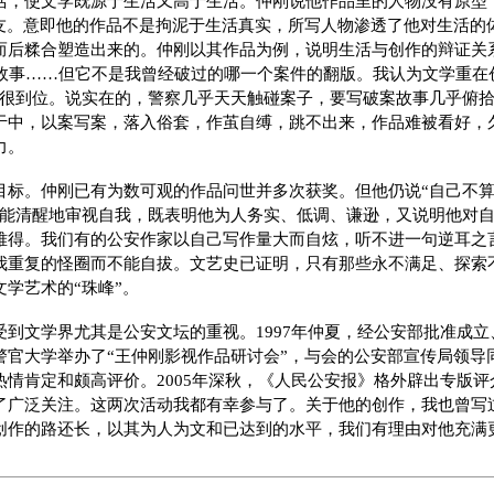
活，使文学既源于生活又高于生活。仲刚说他作品里的人物没有原型，
战友。意即他的作品不是拘泥于生活真实，所写人物渗透了他对生活的
而后糅合塑造出来的。仲刚以其作品为例，说明生活与创作的辩证关
个故事……但它不是我曾经破过的哪一个案件的翻版。我认为文学重在
得很到位。说实在的，警察几乎天天触碰案子，要写破案故事几乎俯
于中，以案写案，落入俗套，作茧自缚，跳不出来，作品难被看好，
力。
目标。仲刚已有为数可观的作品问世并多次获奖。但他仍说“自己不算
刚能清醒地审视自我，既表明他为人务实、低调、谦逊，又说明他对
难得。我们有的公安作家以自己写作量大而自炫，听不进一句逆耳之
我重复的怪圈而不能自拔。文艺史已证明，只有那些永不满足、探索
学艺术的“珠峰”。
受到文学界尤其是公安文坛的重视。1997年仲夏，经公安部批准成
警官大学举办了“王仲刚影视作品研讨会”，与会的公安部宣传局领导
热情肯定和颇高评价。2005年深秋，《人民公安报》格外辟出专版
了广泛关注。这两次活动我都有幸参与了。关于他的创作，我也曾写
创作的路还长，以其为人为文和已达到的水平，我们有理由对他充满