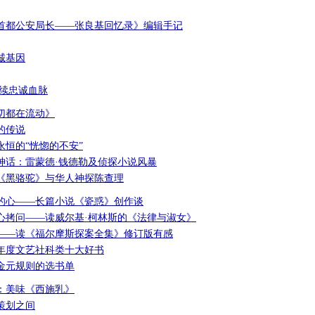
首都公安局长——张良基回忆录》编辑手记
诚基因
赓续忠诚血脉
切都在流动》
的传说
永恒的“恍惚的不安”
神话：雷蒙德·钱德勒及侦探小说风暴
《黑骆驼》与华人神探陈查理
的心——长篇小说《瓷惑》创作谈
心拷问——读威尔基·柯林斯的《法律与淑女》
——读《福尔摩斯探案全集》修订版有感
4年度文艺社科类十大好书
金元规则的选书单
：美味《西施乳》
策划之间