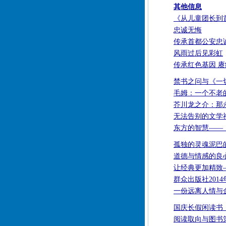
其他信息
《从儿童团长到
忠诚无悔
传承首都公安忠
风雨过后见彩虹
传承红色基因 
禁书之问与《一
毛姆：一个不老
芥川龙之介：那
无法告别的文学
东方的智慧——
孤独的灵魂泥巴
道德与情感的良
让经典更加精致
群众出版社201
一份远离人情与
国庆长假闲读书
阅读取向与图书