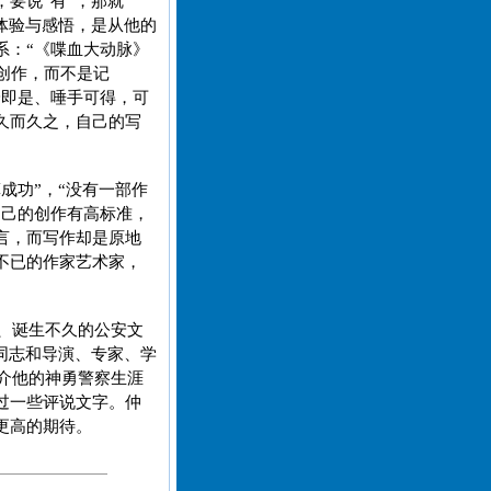
要说“有”，那就
体验与感悟，是从他的
系：“《喋血大动脉》
创作，而不是记
拾即是、唾手可得，可
久而久之，自己的写
成功”，“没有一部作
自己的创作有高标准，
言，而写作却是原地
不已的作家艺术家，
立、诞生不久的公安文
同志和导演、专家、学
评介他的神勇警察生涯
过一些评说文字。仲
更高的期待。