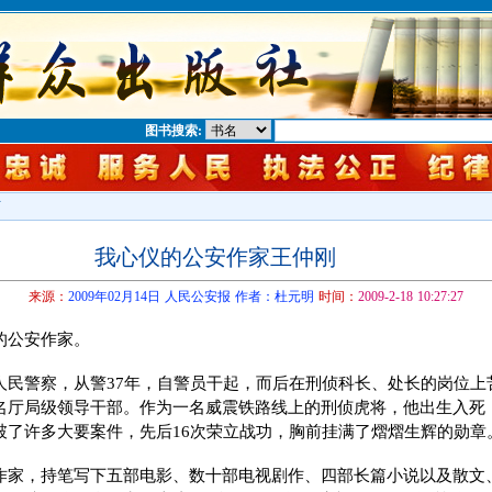
图书搜索:
下
我心仪的公安作家王仲刚
来源：
2009年02月14日 人民公安报 作者：杜元明
时间：
2009-2-18 10:27:27
的公安作家。
人民警察，从警37年，自警员干起，而后在刑侦科长、处长的岗位上
名厅局级领导干部。作为一名威震铁路线上的刑侦虎将，他出生入死
破了许多大要案件，先后16次荣立战功，胸前挂满了熠熠生辉的勋章
作家，持笔写下五部电影、数十部电视剧作、四部长篇小说以及散文