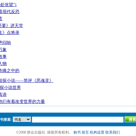
处张望”
1
看现代反恐
贵
还要》进天堂
生》点将录
声闷响
万象
故事
人物
伤痛之中的
侦探小说——简评《恶魂灵》
侦探小说世界
真谛
他们有着改变世界的力量
书搜索:
©2008 群众出版社. 保留所有权利。
购书
留言
机构设置
联系我们