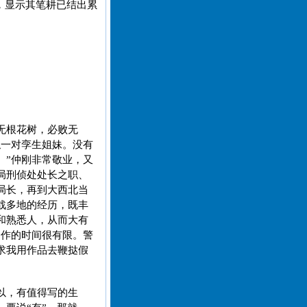
，显示其笔耕已结出累
无根花树，必败无
似一对孪生姐妹。没有
。”仲刚非常敬业，又
局刑侦处处长之职、
局长，再到大西北当
战多地的经历，既丰
和熟悉人，从而大有
创作的时间很有限。警
求我用作品去鞭挞假
以，有值得写的生