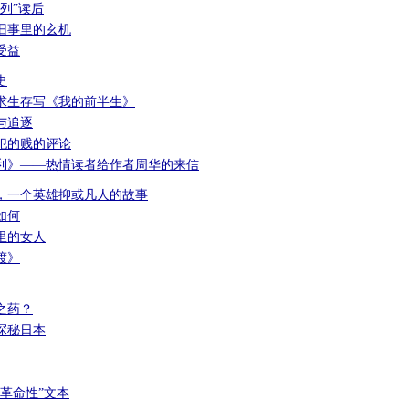
列”读后
旧事里的玄机
受益
史
求生存写《我的前半生》
与追逐
犯的贱的评论
利》——热情读者给作者周华的来信
，一个英雄抑或凡人的故事
如何
里的女人
渡》
之药？
探秘日本
革命性”文本