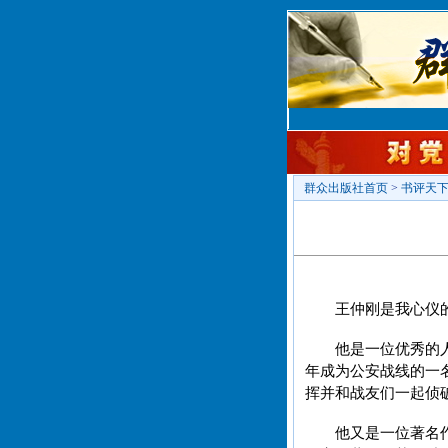
群众出版社首页
>
书评天
王仲刚是我心仪
他是一位优秀的
年成为公安战线的一
挥并和战友们一起侦
他又是一位著名