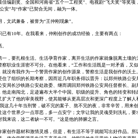
最佳编剧奖、全国和河南省“五个一工程奖”、电视剧“飞天奖”等奖项
公安”与“作家”已契合无间，融为一体。
用，文武兼备，被誉为“王仲刚现象”。
识已有10年。在我看来，仲刚创作的成功经验，主要有两点：
活。
第一，要扎根生活。生活孕育作家，离开生活的作家就像脱离土壤的
警察职业生涯密不可分。在他看来，“工作和生活既是一对矛盾，又
，就没有我作为一个警营作家的创作源泉，警察生活是我创作的沃土
受住了组织的长期考察，因而近几年职务得以晋升：以郑州铁路公安
公安局长沙铁路公安处政委、继而调回郑州铁路公安局任督察长、副
，他走南闯北，足迹遍布大半个中国。职级的提升、角色的转变和转
又扩大了他的审美视野，使其能够从更高层次和更深广程度上了解人
“我这几十年当刑警，破不完的案子、熬不完的夜，非常辛苦，用来
让这个世界少一点罪恶，多一点安宁；文学让我的灵魂受到洗礼，要
对我来说，这二者缺一不可。”这是他的肺腑之言。
作家创作题材和激情灵感，但是，有生活不等于就能写出好作品。所