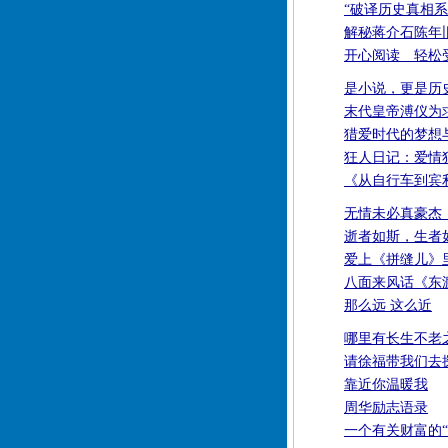
“破译历史真相系
解秘蒋介石陈年
开心阅读 轻松
是小说，更是历
末代皇帝溥仪为
猎爱时代的梦想
狂人日记：爱情
《从自行车到宾
无情未必真豪杰
逝者如斯，生者
爱上《拼缝儿》
八面来风话《东
那么远 这么近
哪里有长生不老
请徐福带我们去
靠近你温暖我
周华励志语录
一个有关财富的“