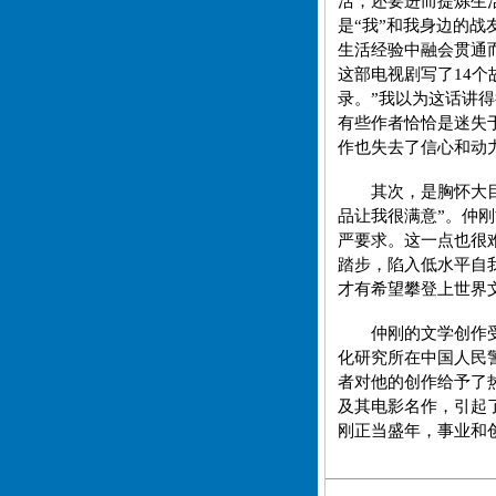
活，还要进而提炼生
是“我”和我身边的
生活经验中融会贯通
这部电视剧写了14
录。”我以为这话讲
有些作者恰恰是迷失
作也失去了信心和动
其次，是胸怀大
品让我很满意”。仲
严要求。这一点也很
踏步，陷入低水平自
才有希望攀登上世界文
仲刚的文学创作
化研究所在中国人民
者对他的创作给予了
及其电影名作，引起
刚正当盛年，事业和