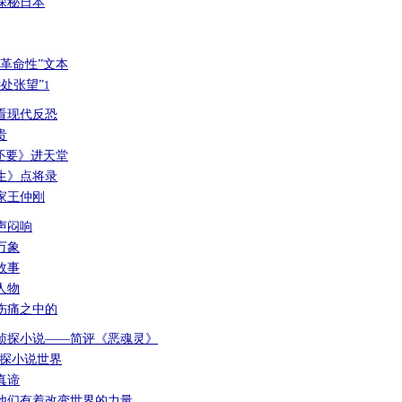
探秘日本
革命性”文本
处张望”
1
看现代反恐
贵
还要》进天堂
生》点将录
家王仲刚
声闷响
万象
故事
人物
伤痛之中的
侦探小说——简评《恶魂灵》
侦探小说世界
真谛
他们有着改变世界的力量