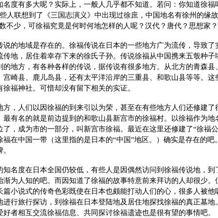
知名度有多大呢？实际上，一般人几乎都不知道。若问：你知道徐福
这些人联想到了《三国志演义》中出现过徐庶，中国地名有徐州的缘故
人为数不少，可徐福究竟是何时何地怎样的人呢？汉代？唐代？思想家
传说的地域是存在的。徐福传说在日本的一些地方广为流传，导致了
流传地，居住着幸存下来的徐氏子孙。传说徐福从中国携来五彀种子
别的地方，有各种各样的传说，据传说有很多地方。从北方的青森县
、宫崎县、鹿儿岛县，还有太平洋沿岸的三重县、和歌山县等等。这
有徐福神社。可惜却没有留下相关的实证。
地方，人们以因徐福的到来引以为荣，甚至在有些地方人们还修建了
。最有名的就是前边提到的和歌山县新宫市的徐福村。以徐福作为地
位了，成为市的一部分，叫新宫市徐福。最近在这里还修建了“徐福公
徐福在中国一带（这里指的是日本的“中国”地区。）确实是存在的吧
碑。
的知名度在日本全国仍较低，有些人是因偶然访问到徐福传说地，到
始渐为人知的吧。而因知道了徐福的故事特意前来拜访的人却很少。
长篇小说式的传奇色彩既使在日本也颇能打动人们的心，很多人被他
地进行旅行探访，到徐福在日本登陆地及居住地探找徐福的真正墓地
爱好者相互交流徐福信息、共同探讨徐福遗迹也是很有望的事情吧。