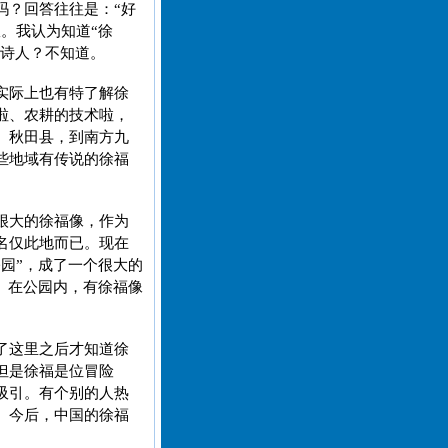
吗？回答往往是：“好
。我认为知道“徐
？诗人？不知道。
实际上也有特了解徐
啦、农耕的技术啦，
、秋田县，到南方九
些地域有传说的徐福
很大的徐福像，作为
名仅此地而已。现在
园”，成了一个很大的
。在公园内，有徐福像
了这里之后才知道徐
但是徐福是位冒险
吸引。有个别的人热
。今后，中国的徐福