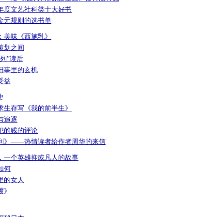
4年度文艺社科类十大好书
金元规则的选书单
：美味《西施乳》
策划之间
列”读后
旧事里的玄机
受益
史
求生存写《我的前半生》
与追逐
犯的贱的评论
利》——热情读者给作者周华的来信
，一个英雄抑或凡人的故事
如何
里的女人
渡》