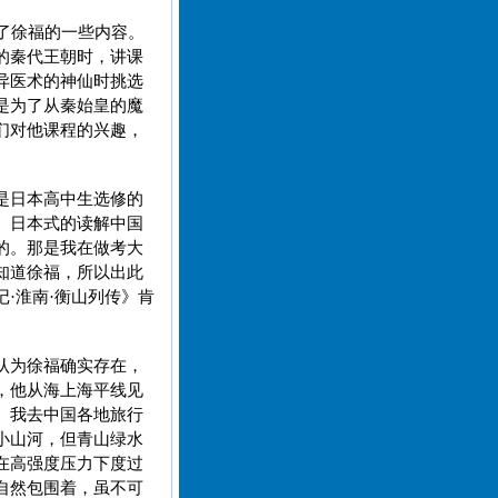
了徐福的一些内容。
的秦代王朝时，讲课
异医术的神仙时挑选
是为了从秦始皇的魔
们对他课程的兴趣，
是日本高中生选修的
。日本式的读解中国
的。那是我在做考大
知道徐福，所以出此
·淮南·衡山列传》肯
认为徐福确实存在，
，他从海上海平线见
。我去中国各地旅行
小山河，但青山绿水
在高强度压力下度过
自然包围着，虽不可