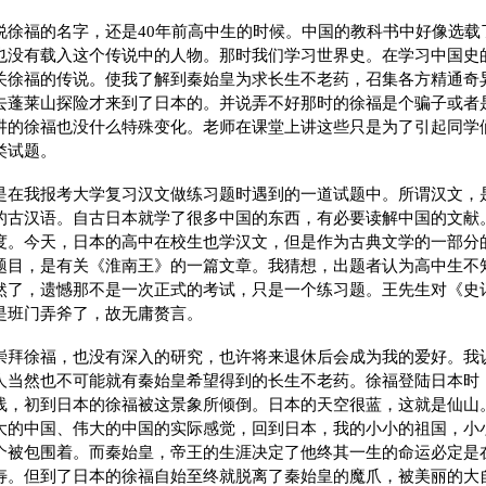
说徐福的名字，还是40年前高中生的时候。中国的教科书中好像选载
也没有载入这个传说中的人物。那时我们学习世界史。在学习中国史
关徐福的传说。使我了解到秦始皇为求长生不老药，召集各方精通奇
去蓬莱山探险才来到了日本的。并说弄不好那时的徐福是个骗子或者
讲的徐福也没什么特殊变化。老师在课堂上讲这些只是为了引起同学
类试题。
是在我报考大学复习汉文做练习题时遇到的一道试题中。所谓汉文，
的古汉语。自古日本就学了很多中国的东西，有必要读解中国的文献
度。今天，日本的高中在校生也学汉文，但是作为古典文学的一部分
题目，是有关《淮南王》的一篇文章。我猜想，出题者认为高中生不
然了，遗憾那不是一次正式的考试，只是一个练习题。王先生对《史记
是班门弄斧了，故无庸赘言。
崇拜徐福，也没有深入的研究，也许将来退休后会成为我的爱好。我
人当然也不可能就有秦始皇希望得到的长生不老药。徐福登陆日本时
线，初到日本的徐福被这景象所倾倒。日本的天空很蓝，这就是仙山
大的中国、伟大的中国的实际感觉，回到日本，我的小小的祖国，小
个被包围着。而秦始皇，帝王的生涯决定了他终其一生的命运必定是
寿。但到了日本的徐福自始至终就脱离了秦始皇的魔爪，被美丽的大