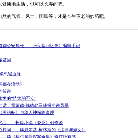
以健康地生活，也可以长寿的吧。
自然的气候，风土，国民等，才是长生不老的妙药吧。
首都公安局长——张良基回忆录》编辑手记
诚基因
赓续忠诚血脉
切都在流动》
的传说
永恒的“恍惚的不安”
神话：雷蒙德·钱德勒及侦探小说风暴
《黑骆驼》与华人神探陈查理
的心——长篇小说《瓷惑》创作谈
心拷问——读威尔基·柯林斯的《法律与淑女》
——读《福尔摩斯探案全集》修订版有感