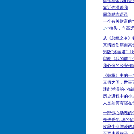
请徐福带我们去
靠近你温暖我
周华励志语录
一个有关财富的“
1>
“抬头，向高远
从《总统之令》
真情因伤痛而高
男版“洛丽塔”《
审改《我的前半
我心仪的公安作
《鼓掌》中的一
真假之间，世事
迷乱潮湿的小城
历史进程中的小
人是如何寄宿在
一部惊心动魄的
走进爱伦-坡的
收藏生命与爱的
不要小看孩子，