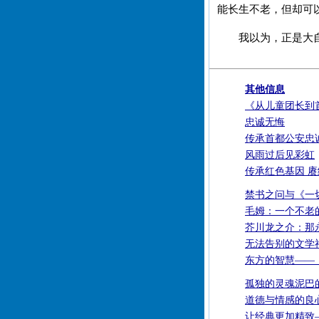
能长生不老，但却可
我以为，正是大
其他信息
《从儿童团长到
忠诚无悔
传承首都公安忠
风雨过后见彩虹
传承红色基因 
禁书之问与《一
毛姆：一个不老
芥川龙之介：那
无法告别的文学
东方的智慧——
孤独的灵魂泥巴
道德与情感的良
让经典更加精致