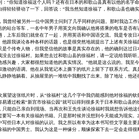
到：“你知道徐福这个人吗？还有在日本的和歌山县真有以他的名字命
由得轻轻驿动了一下，回答说：“我当然知道徐福了，和歌山县也确实
3年，我曾经被另外一位中国男士问到了几乎同样的问题。那时我边工
站的站台等车，一名中年男子用英文向我确认他将搭乘的电车是否有
趟，上车后我们就坐在了一起，并用英语和中国语交流。我是专攻日
。他跟我谈论各种各样的话题，也是很突然地就提出了上述有关徐福
只是个传奇人物，但我坚信他的故事是真实存在的，他的确到达过日
我没去过徐福村。如果您去过和歌山县的徐福村，请一定说给我听听
他感兴趣，大家都很想知道他的真实情况。”他就是这么说的。我至
和激动的语调。他在从我笔记本上撕下的纸片上留下了联系方式。真
么静静地躺着。从抽屉里的一堆纸中我翻找了出来。除了地址，他还
再次展望这张纸片时，从“徐福村”这几个字中我仍能感到他对徐福的钦
容易通过检索“新宫市徐福公园”就可以得到很多关于日本和歌山县的
的，只能自己亲自到现场。当再次和王先生谈论徐福时我就想告诉他这
过要写一本有关徐福的书籍。只是那时候并没想到今天能成为现实。20
中写些日本人对徐福的认识。我之所以有幸为这本书写些文字最主要
徐福的中国男士。我认为这是一种缘分，顺缘探索下去一定会走得很