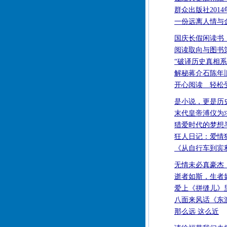
群众出版社201
一份远离人情与
国庆长假闲读书
阅读取向与图书
“破译历史真相系
解秘蒋介石陈年
开心阅读 轻松
是小说，更是历
末代皇帝溥仪为
猎爱时代的梦想
狂人日记：爱情
《从自行车到宾
无情未必真豪杰
逝者如斯，生者
爱上《拼缝儿》
八面来风话《东
那么远 这么近