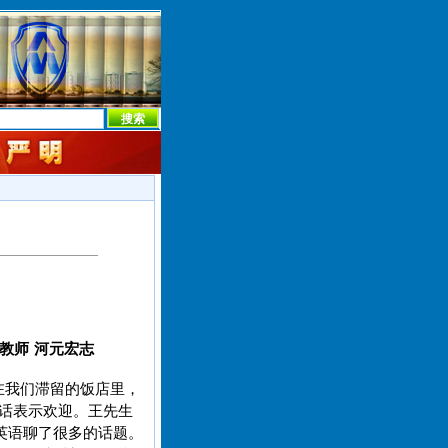
本社首页
本社简介
新闻中心
本社概况
机构设置
教师 河元宏志
在我们滞留的饭店里，
国话表示欢迎。王先生
英语聊了很多的话题。