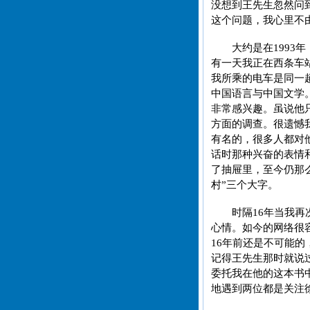
没想到王先生忽然问
这个问题，我心里不
大约是在199
有一天我正在西条车
我所乘的电车是同一
中国语言与中国文学
非常感兴趣。虽说他
方面的调查。很遗憾
有名的，很多人都对
话时那种兴奋的表情
了抽屉里，至今仍那
村”三个大字。
时隔16年当我
心情。如今的网络很
16年前还是不可能
记得王先生那时就说
委托我在他的这本书
地遇到两位都是关注