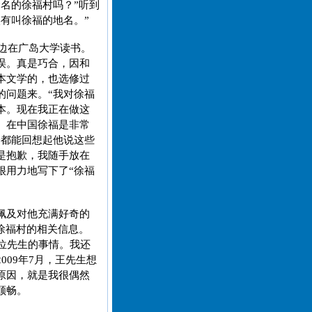
名的徐福村吗？”听到
有叫徐福的地名。”
作边在广岛大学读书。
误。真是巧合，因和
本文学的，也选修过
的问题来。“我对徐福
本。现在我正在做这
。在中国徐福是非常
今都能回想起他说这些
是抱歉，我随手放在
很用力地写下了“徐福
佩及对他充满好奇的
徐福村的相关信息。
位先生的事情。我还
09年7月，王先生想
原因，就是我很偶然
顺畅。