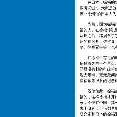
在日本，徐福的
像听说过”。大概是
庶”“徐州”的日本
当然，因为徐福
福的人。在徐福传说
从那之后，移居至了
州的福冈县、佐贺县
墓、徐福冢等等，也
在徐福生存过的
招揽游客的一个景点
已经没有村的行政单
观光景点。毫无疑问
徐福墓等很多的纪念
既使如此，徐福
福的，这样徐福才开
家，不仅在中国，其
衷于研究，不惜到各
研究家和日本的徐福