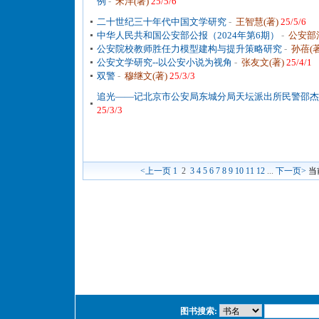
例
-
宋洋(著)
25/5/6
二十世纪三十年代中国文学研究
-
王智慧(著)
25/5/6
中华人民共和国公安部公报（2024年第6期）
-
公安部
公安院校教师胜任力模型建构与提升策略研究
-
孙蓓(
公安文学研究--以公安小说为视角
-
张友文(著)
25/4/1
双警
-
穆继文(著)
25/3/3
追光——记北京市公安局东城分局天坛派出所民警邵杰
25/3/3
<上一页
1
2
3
4
5
6
7
8
9
10
11
12
...
下一页>
当
图书搜索: