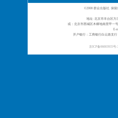
©2008 群众出版社. 
地址: 北京市丰台区方庄
或：北京市西城区木樨地南里甲一号 邮编
E-m
开户银行：工商银行白云路支行 户名：
京ICP备06003935号-