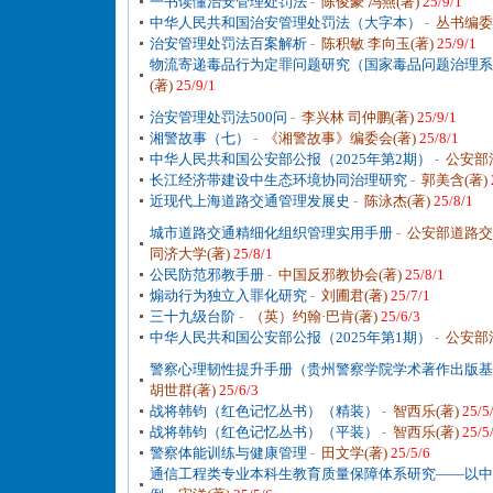
一书读懂治安管理处罚法
-
陈俊豪 冯燕(著)
25/9/1
中华人民共和国治安管理处罚法（大字本）
-
丛书编委
治安管理处罚法百案解析
-
陈积敏 李向玉(著)
25/9/1
物流寄递毒品行为定罪问题研究（国家毒品问题治理系
(著)
25/9/1
治安管理处罚法500问
-
李兴林 司仲鹏(著)
25/9/1
湘警故事（七）
-
《湘警故事》编委会(著)
25/8/1
中华人民共和国公安部公报（2025年第2期）
-
公安部
长江经济带建设中生态环境协同治理研究
-
郭美含(著)
近现代上海道路交通管理发展史
-
陈泳杰(著)
25/8/1
城市道路交通精细化组织管理实用手册
-
公安部道路交
同济大学(著)
25/8/1
公民防范邪教手册
-
中国反邪教协会(著)
25/8/1
煽动行为独立入罪化研究
-
刘圃君(著)
25/7/1
三十九级台阶
-
（英）约翰·巴肯(著)
25/6/3
中华人民共和国公安部公报（2025年第1期）
-
公安部
警察心理韧性提升手册（贵州警察学院学术著作出版基
胡世群(著)
25/6/3
战将韩钧（红色记忆丛书）（精装）
-
智西乐(著)
25/5
战将韩钧（红色记忆丛书）（平装）
-
智西乐(著)
25/5
警察体能训练与健康管理
-
田文学(著)
25/5/6
通信工程类专业本科生教育质量保障体系研究——以中