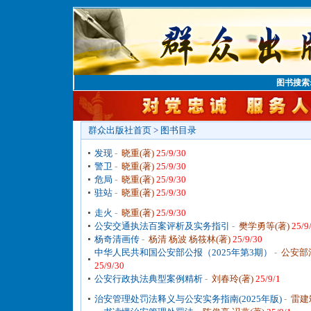
图书搜索
群众出版社首页
>
图书目录
发现
-
晓重(著)
25/9/30
警卫
-
晓重(著)
25/9/30
危局
-
晓重(著)
25/9/30
驻站
-
晓重(著)
25/9/30
走火
-
晓重(著)
25/9/30
公安交通执法百案评析及实务指引
-
樊学勇等(著)
25/9
杨奇清画传
-
杨清 杨波 杨筱林(著)
25/9/30
中华人民共和国公安部公报（2025年第3期）
-
公安部
25/9/30
公安行政执法典型案例精析
-
刘春玲(著)
25/9/1
治安管理处罚法释义与公安实务指南(2025年版)
-
雷建