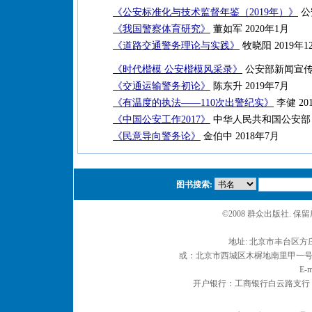
《公安标准化与技术监督年鉴（2019年）》
公
《我国警察体育研究》
董如军 2020年1月
《道路交通警务理论与实践》
牧晓阳 2019年1
《时代楷模 公安楷模风采录》
公安部新闻宣传局
《交通运输警务初论》
陈东升 2019年7月
《有温度的执法——110次出警纪实》
李健 20
《中国公安工作2017》
中华人民共和国公安部 2
《民意导向警务论》
金伯中 2018年7月
图书搜索:
©2008 群众出版社. 
地址: 北京市丰台区方庄
或：北京市西城区木樨地南里甲一号 邮编
E-m
开户银行：工商银行白云路支行 户名：