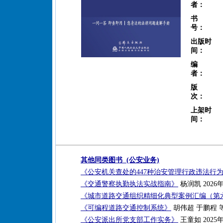
者：
书
号：
出版时
间：
编
者：
版
次：
上架时
间：
其他同类图书 (公安业务)
《公安机关查处的447种治安管理行政违法行
《交通警察执勤执法实战指南》
杨润凯 2026
《城市道路交通组织精细化典型案例汇编（第
《可编程道路交通控制系统》
胡伟超 于鹏程 等
《公安派出所党支部工作实务》
王童如 2025年