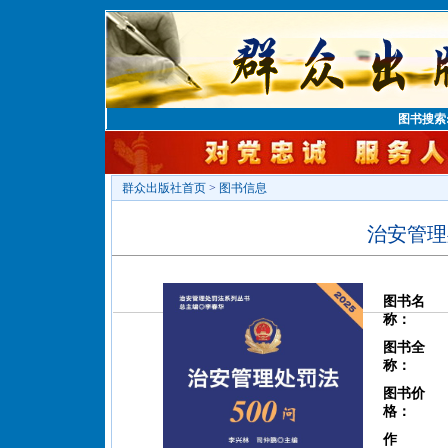
图书搜索
群众出版社首页
>
图书信息
治安管理
图书名
称：
图书全
称：
图书价
格：
作