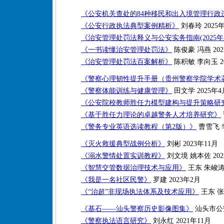
《公安机关查处的84种移民和出入境管理行政
《公安行政执法典型案例精析》
刘春玲 2025
《治安管理处罚法释义与公安实务指南(2025年
《一书读懂治安管理处罚法》
陈俊豪 冯燕 202
《治安管理处罚法百案解析》
陈积敏 李向玉 2
《警察心理韧性提升手册（贵州警察学院学术
《警察体能训练与健康管理》
田文学 2025年4
《公安院校教师胜任力模型建构与提升策略研
《基于胜任力理论的卓越警务人才培养研究》
《警务专业英语选读教程（第2版）》
曹雪飞 李
《灭火救援典型战例分析》
刘彬 2023年11月
《溺水警情处置实训教程》
刘文境 姚本佐 202
《智慧交管数据治理技术与应用》
王东 朱峻涛 
《我是一名社区民警》
罗建 2023年2月
《“治超”非现场执法体系及技术应用》
王东 张新
《基石——汕头警察历史影像图集》
汕头市公安
《警察执法语言研究》
刘永红 2021年11月