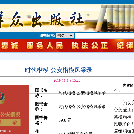
图书搜索:
息
时代楷模 公安楷模风采录
2019-11-1 9:35:26
内容简
图书名
介：
时代楷模 公安楷模风采录
称：
为切
图书全
时代楷模 公安楷模风采录
称：
心关爱工
英模精神
图书价
39.8 元
格：
民赋予的
局组织编
作