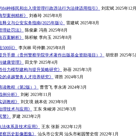
的84种移民和出入境管理行政违法行为法律适用指引》
刘宏斌 2025年12
典型案例精析》
刘春玲 2025年8月
释义与公安实务指南(2025年版)》
雷建斌 2025年8月
管理处罚法》
陈俊豪 冯燕 2025年8月
法百案解析》
陈积敏 李向玉 2025年8月
500问》
李兴林 司仲鹏 2025年8月
提升手册（贵州警察学院学术著作出版基金资助项目）》
胡世群 2025年5
与健康管理》
田文学 2025年4月
胜任力模型建构与提升策略研究》
孙蓓 2025年3月
论的卓越警务人才培养研究》
谭胜 2024年5月
选读教程（第2版）》
曹雪飞 李永涛 2024年3月
战例分析》
刘彬 2023年11月
实训教程》
刘文境 姚本佐 2023年9月
治理技术与应用》
王东 朱峻涛 2023年3月
民警》
罗建 2023年2月
场执法体系及技术应用》
王东 张新 2022年12月
警察历史影像图集》
汕头市公安局 汕头市彬园警史馆 2022年1月