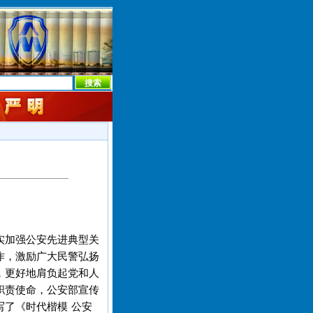
本社首页
本社简介
新闻中心
本社概况
机构设置
实加强公安先进典型关
作，激励广大民警弘扬
，更好地肩负起党和人
职责使命，公安部宣传
写了《时代楷模 公安