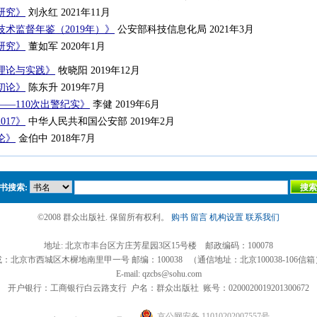
研究》
刘永红 2021年11月
术监督年鉴（2019年）》
公安部科技信息化局 2021年3月
研究》
董如军 2020年1月
理论与实践》
牧晓阳 2019年12月
初论》
陈东升 2019年7月
—110次出警纪实》
李健 2019年6月
017》
中华人民共和国公安部 2019年2月
论》
金伯中 2018年7月
书搜索:
©2008 群众出版社. 保留所有权利。
购书
留言
机构设置
联系我们
地址: 北京市丰台区方庄芳星园3区15号楼 邮政编码：100078
或：北京市西城区木樨地南里甲一号 邮编：100038 （通信地址：北京100038-106信箱
E-mail: qzcbs@sohu.com
开户银行：工商银行白云路支行 户名：群众出版社 账号：0200020019201300672
京公网安备 11010202007557号