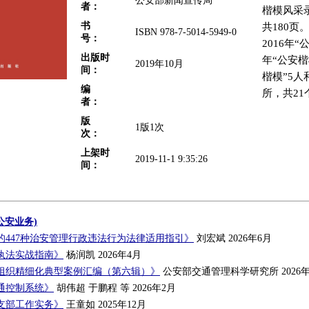
公安部新闻宣传局
者：
楷模风采
书
共180页
ISBN 978-7-5014-5949-0
号：
2016年“
出版时
年“公安楷
2019年10月
间：
楷模”5
编
所，共21
者：
版
1版1次
次：
上架时
2019-11-1 9:35:26
间：
公安业务)
的447种治安管理行政违法行为法律适用指引》
刘宏斌 2026年6月
执法实战指南》
杨润凯 2026年4月
组织精细化典型案例汇编（第六辑）》
公安部交通管理科学研究所 2026年
通控制系统》
胡伟超 于鹏程 等 2026年2月
支部工作实务》
王童如 2025年12月