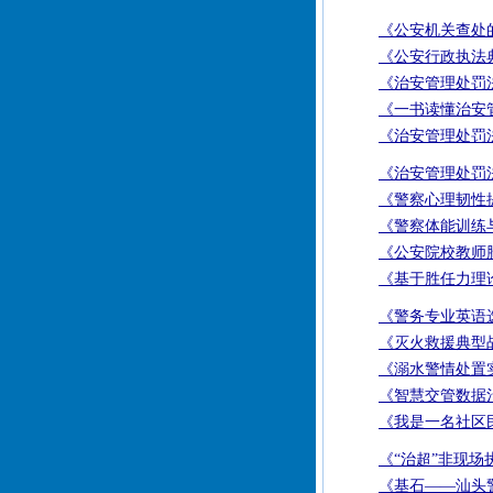
《公安机关查处
《公安行政执法
《治安管理处罚法
《一书读懂治安
《治安管理处罚
《治安管理处罚法
《警察心理韧性
《警察体能训练
《公安院校教师
《基于胜任力理
《警务专业英语
《灭火救援典型
《溺水警情处置
《智慧交管数据
《我是一名社区
《“治超”非现
《基石——汕头