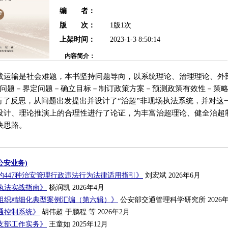
编 者：
版 次：
1版1次
上架时间：
2023-1-3 8:50:14
内容简介：
载运输是社会难题，本书坚持问题导向，以系统理论、治理理论、外
现问题－界定问题－确立目标－制订政策方案－预测政策有效性－策略
行了反思，从问题出发提出并设计了“治超”非现场执法系统，并对这
设计、理论推演上的合理性进行了论证，为丰富治超理论、健全治超
决思路。
公安业务)
的447种治安管理行政违法行为法律适用指引》
刘宏斌 2026年6月
执法实战指南》
杨润凯 2026年4月
组织精细化典型案例汇编（第六辑）》
公安部交通管理科学研究所 2026年
通控制系统》
胡伟超 于鹏程 等 2026年2月
支部工作实务》
王童如 2025年12月