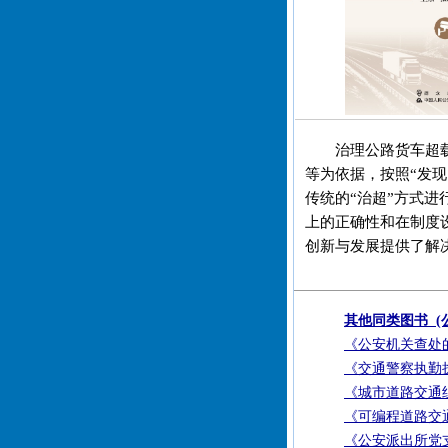
治理公路货车超
等为依据，按照“发
传统的“治超”方式进
上的正确性和在制度
创新与发展提供了解
其他同类图书 (
《公安机关查处
《交通警察执勤
《城市道路交通
《可编程道路交
《公安派出所党