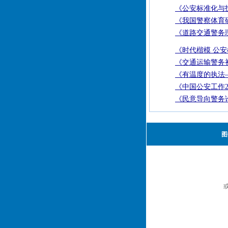
《公安标准化与技
《我国警察体育
《道路交通警务
《时代楷模 公
《交通运输警务
《有温度的执法—
《中国公安工作2
《民意导向警务
图