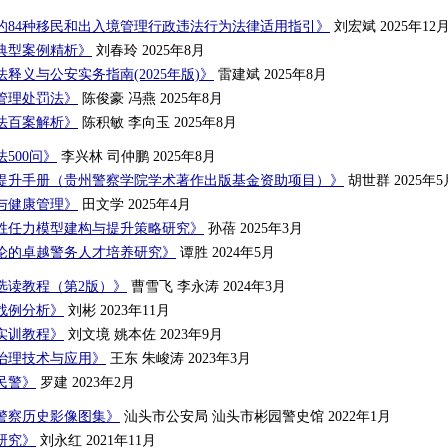
的84种移民和出入境管理行政违法行为法律适用指引》
刘宏斌 2025年12
典型案例精析》
刘春玲 2025年8月
释义与公安实务指南(2025年版)》
雷建斌 2025年8月
管理处罚法》
陈俊豪 冯燕 2025年8月
法百案解析》
陈积敏 李向玉 2025年8月
500问》
李兴林 司仲鹏 2025年8月
提升手册（贵州警察学院学术著作出版基金资助项目）》
胡世群 2025年5
与健康管理》
田文学 2025年4月
胜任力模型建构与提升策略研究》
孙蓓 2025年3月
论的卓越警务人才培养研究》
谭胜 2024年5月
选读教程（第2版）》
曹雪飞 李永涛 2024年3月
战例分析》
刘彬 2023年11月
实训教程》
刘文境 姚本佐 2023年9月
治理技术与应用》
王东 朱峻涛 2023年3月
民警》
罗建 2023年2月
警察历史影像图集》
汕头市公安局 汕头市彬园警史馆 2022年1月
研究》
刘永红 2021年11月