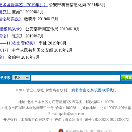
术监督年鉴（2019年）》
公安部科技信息化局 2021年3月
研究》
董如军 2020年1月
理论与实践》
牧晓阳 2019年12月
安楷模风采录》
公安部新闻宣传局 2019年10月
初论》
陈东升 2019年7月
—110次出警纪实》
李健 2019年6月
017》
中华人民共和国公安部 2019年2月
论》
金伯中 2018年7月
书搜索:
©2008 群众出版社. 保留所有权利。
购书
留言
机构设置
联系我们
地址: 北京市丰台区方庄芳星园3区15号楼 邮政编码：100078
或：北京市西城区木樨地南里甲一号 邮编：100038 （通信地址：北京100038-106信箱
E-mail: qzcbs@sohu.com
开户银行：工商银行白云路支行 户名：群众出版社 账号：0200020019201300672
京公网安备 11010202007557号