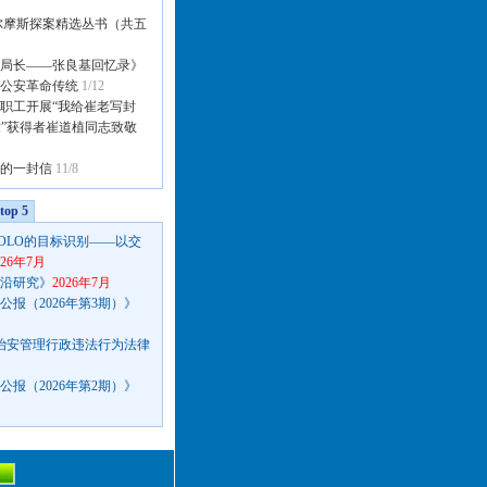
尔摩斯探案精选丛书（共五
局长——张良基回忆录》
公安革命传统
1/12
职工开展“我给崔老写封
章”获得者崔道植同志致敬
的一封信
11/8
op 5
OLO的目标识别——以交
026年7月
沿研究》
2026年7月
报（2026年第3期）》
种治安管理行政违法行为法律
报（2026年第2期）》