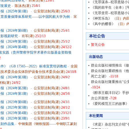
环境协同治理研究
-
郭美含(著)
25/8/1
《无罪谋杀--犯罪悬疑小
理发展史
-
陈泳杰(著)
25/8/1
《我的前半生（全本）[平
（2025年第1期）
-
公安部法制局(著)
25/6/3
《无罪贪官--犯罪悬疑小
教育质量保障体系研究——以中国民航大学为例
-
宋
《神苦乐岛》
（日）内田
《风中的樱香》
（日）内
（2024年第6期）
-
公安部法制局(著)
25/4/1
本社公告
素影视剧研究
-
肖军(著)
25/2/13
（2024年第5期）
-
公安部法制局(著)
25/1/2
暂无公告
（2024年第4期）
-
公安部法制局(著)
24/12/2
前后端开发实践（贵州警察学院学术著作出版基金资助项
出版动态
2
群众出版社倾情推出《做
》（GB 17565—2022）标准宣贯培训教程
-
全国
群众出版社重磅推出《他
技术委员会实体防护设备分技术委员会(著)
24/10/8
死亡之谜》
-11/18
（2024年第3期）
-
公安部法制局(著)
24/9/2
群众出版社隆重推出“公
树栋(著)
24/9/2
-10/24
（2024年第2期）
-
公安部法制局(著)
24/8/1
《醇亲王载沣日记》手抄
（2024年第1期）
-
公安部法制局(著)
24/5/6
次公开面世
-7/28
（2023年第6期）
-
公安部法制局(著)
24/3/1
《爱民模范王江的故事》
（2023年第5期）
-
公安部法制局(著)
24/1/2
（2023年第4期）
-
公安部法制局(著)
23/12/1
本社要闻
（2023年第3期）
-
公安部法制局(著)
23/9/1
篆刻作品集
-
中钢集团《钢铁报国——中钢职工篆刻
《求是》杂志刊文介绍“