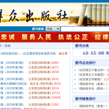
图书搜索:
图书分类
录
> 其他
公安
|
文艺
|
侦探
|
教
LO的目标识别——以交通管理业务场景为例
-
饶众博
图书点击排行
（2026年第3期）
-
公安部法制局(著)
26/8/3
（2026年第2期）
-
公安部法制局(著)
26/7/1
《社区矫正个案点评》
(1
（2026年第1期）
-
公安部法制局(著)
26/5/6
《社区矫正工作规范》
(1
（2025年第6期）
-
公安部法制局(著)
26/3/2
《社区矫正学教程》
(123
浙江衢州大围捕行动纪实
-
祝文龙 冯胜华(著)
26/2/2
《我的前半生（套装）》
（2025年第5期）
-
公安部法制局(著)
26/1/4
《我的前半生（图录）》
（2025年第4期）
-
公安部法制局(著)
25/12/1
（2025年第3期）
-
公安部法制局(著)
25/9/30
图书销售排行
（2025年第2期）
-
公安部法制局(著)
25/8/1
《我的前半生（套装）》