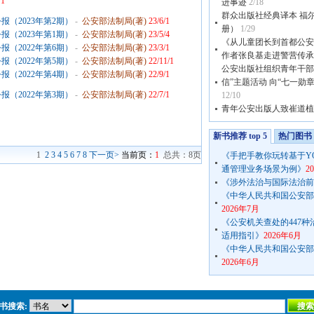
/1
进事迹
2/18
群众出版社经典译本 福
（2023年第2期）
-
公安部法制局(著)
23/6/1
册）
1/29
（2023年第1期）
-
公安部法制局(著)
23/5/4
《从儿童团长到首都公安
（2022年第6期）
-
公安部法制局(著)
23/3/1
作者张良基走进警营传承
（2022年第5期）
-
公安部法制局(著)
22/11/1
公安出版社组织青年干部
（2022年第4期）
-
公安部法制局(著)
22/9/1
信”主题活动 向“七一勋
（2022年第3期）
-
公安部法制局(著)
22/7/1
12/10
青年公安出版人致崔道植
新书推荐 top 5
热门图书 t
1
2
3
4
5
6
7
8
下一页>
当前页：
1
总共：8页
《手把手教你玩转基于Y
通管理业务场景为例》
2
《涉外法治与国际法治前
《中华人民共和国公安部公
2026年7月
《公安机关查处的447
适用指引》
2026年6月
《中华人民共和国公安部公
2026年6月
书搜索: