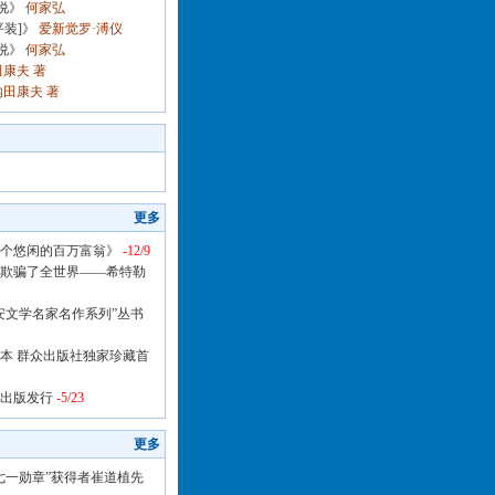
说》
何家弘
装]》
爱新觉罗·溥仪
说》
何家弘
康夫 著
田康夫 著
更多
个悠闲的百万富翁》
-12/9
欺骗了全世界——希特勒
安文学名家名作系列”丛书
本 群众出版社独家珍藏首
出版发行
-5/23
更多
七一勋章”获得者崔道植先