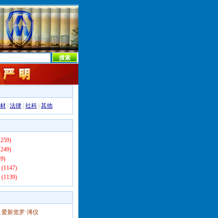
本社首页
本社简介
新闻中心
本社概况
机构设置
材
|
法律
|
社科
|
其他
259)
249)
9)
(1147)
(1139)
爱新觉罗·溥仪