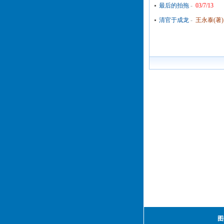
最后的拍拖
-
03/7/13
清官于成龙
-
王永泰(著
图