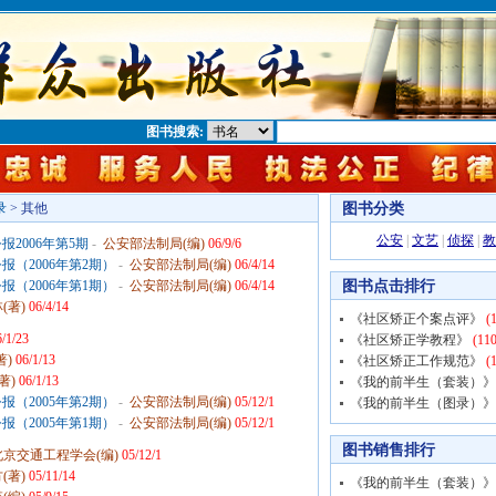
图书搜索:
图书分类
录
> 其他
公安
|
文艺
|
侦探
|
教
2006年第5期
-
公安部法制局(编)
06/9/6
（2006年第2期）
-
公安部法制局(编)
06/4/14
图书点击排行
（2006年第1期）
-
公安部法制局(编)
06/4/14
(著)
06/4/14
《社区矫正个案点评》
(1
6/1/23
《社区矫正学教程》
(110
著)
06/1/13
《社区矫正工作规范》
(1
著)
06/1/13
《我的前半生（套装）》
（2005年第2期）
-
公安部法制局(编)
05/12/1
《我的前半生（图录）》
（2005年第1期）
-
公安部法制局(编)
05/12/1
图书销售排行
北京交通工程学会(编)
05/12/1
(著)
05/11/14
《我的前半生（套装）》