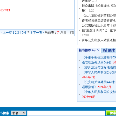
进事迹
2/18
群众出版社经典译本 福
)
03/7/13
册）
1/29
《从儿童团长到首都公安
作者张良基走进警营传承
公安出版社组织青年干部
信”主题活动 向“七一勋
<上一页
1
2
3
4
5
6
7
8
下一页>
当前页：
7
总共：8页
12/10
青年公安出版人致崔道植
新书推荐 top 5
热门图书 t
《手把手教你玩转基于Y
通管理业务场景为例》
2
《涉外法治与国际法治前
《中华人民共和国公安部公
2026年7月
《公安机关查处的447
适用指引》
2026年6月
《中华人民共和国公安部公
2026年6月
书搜索: