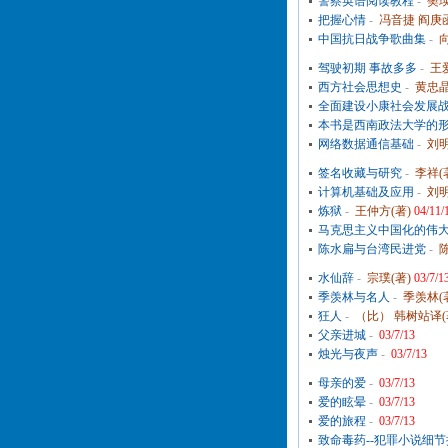
警察英语阅读教程
-
樊瑛
把握心情
-
冯音捷 阎庚函
中国抗日战争歌曲集
-
驾驶初期 事故多多
-
王
西方社会思想史
-
黄忠晶
全面建设小康社会发展
本书是西南政法大学的
网络数据通信基础
-
刘明
签名收藏与研究
-
李祥(
计算机基础及应用
-
刘明
炼狱
-
王仲方(著)
04/11/
马克思主义中国化的伟
陈水扁与台湾民进党
-
水仙辞
-
宗璞(著)
03/7/1
季羡林与名人
-
季羡林(
狂人
-
（比） 韩树站译(
父亲进城
-
03/7/13
烛光与夜声
-
03/7/13
母亲的爱
-
03/7/13
爱的眩晕
-
03/7/13
爱的旅程
-
03/7/13
致命毒药--犯罪小说细