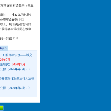
尔摩斯探案精选丛书（共五
局长——张良基回忆录》
公安革命传统
1/12
职工开展“我给崔老写封
章”获得者崔道植同志致敬
的一封信
11/8
op 5
OLO的目标识别——以交
026年7月
沿研究》
2026年7月
报（2026年第3期）》
种治安管理行政违法行为法律
报（2026年第2期）》