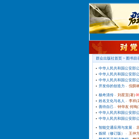
群众出版社首页
>
图书目
中华人民共和国公安部公报
中华人民共和国公安部公报
中华人民共和国公安部公报
开发你的创造力
-
倪荫林
杨奇清传
-
刘星宜(著)
0
姓名文化与名人
-
李祥(
善待自己
-
钟华友 何绚(
中华人民共和国公安部公报
中华人民共和国公安部公报
智能交通应用与发展
-
炼狱（修订版）
-
王仲方