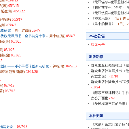
(编)
05/9/15
《无罪谋杀--犯罪悬疑小
(著)
05/9/15
《我的前半生（全本）[平
向延生(编)
05/8/22
《无罪贪官--犯罪悬疑小
《神苦乐岛》
（日）内田
爱平(著)
05/5/17
《风中的樱香》
（日）内
(编)
05/4/7
战略研究
-
周小红(编)
05/4/7
本社公告
形势政策课用书，全书共分十章
-
周小红(编)
05/4/7
彦(著)
05/1/25
暂无公告
著)
05/1/25
彦(编)
05/1/25
出版动态
15
群众出版社倾情推出《做
大创新——邓小平理论创新点研究
-
钟枢(著)
04/9/13
群众出版社重磅推出《他
陈峰强 范玉周(著)
03/11/26
死亡之谜》
-11/18
3
群众出版社隆重推出“公
著)
03/7/13
-10/24
著)
03/7/13
《醇亲王载沣日记》手抄
次公开面世
-7/28
《爱民模范王江的故事》
本社要闻
《求是》杂志刊文介绍“
节描写必备
-
03/7/13