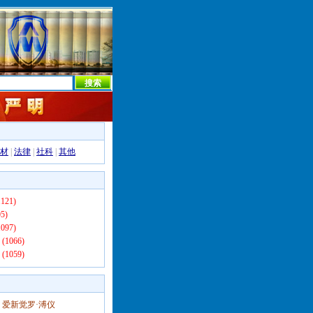
本社首页
本社简介
新闻中心
本社概况
机构设置
材
|
法律
|
社科
|
其他
121)
5)
097)
(1066)
(1059)
爱新觉罗·溥仪