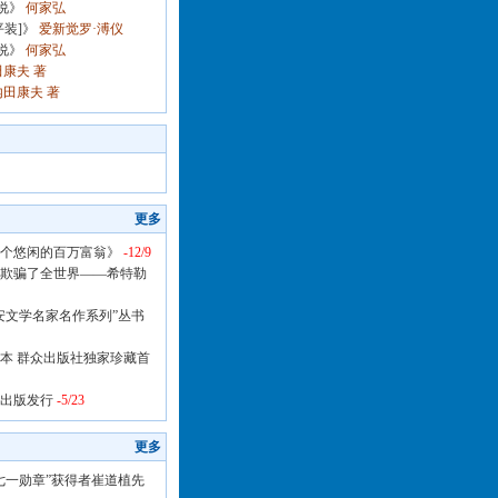
说》
何家弘
装]》
爱新觉罗·溥仪
说》
何家弘
康夫 著
田康夫 著
更多
个悠闲的百万富翁》
-12/9
欺骗了全世界——希特勒
安文学名家名作系列”丛书
本 群众出版社独家珍藏首
出版发行
-5/23
更多
七一勋章”获得者崔道植先