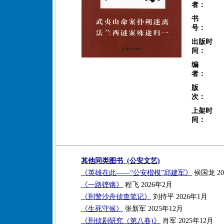
者：
书
号：
出版时
间：
编
者：
版
次：
上架时
间：
其他同类图书 (公安文艺)
《英雄在此——“公安楷模”邱建军》
侯国龙 20
《一路铿锵》
程飞 2026年2月
《刑警沙舟侦查笔记》
刘持平 2026年1月
《生死守候》
张新军 2025年12月
《刑侦剧研究（第八卷)》
肖军 2025年12月