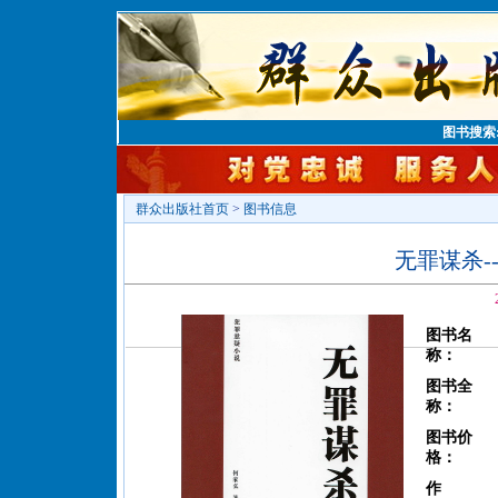
图书搜索
群众出版社首页
>
图书信息
无罪谋杀-
图书名
称：
图书全
称：
图书价
格：
作