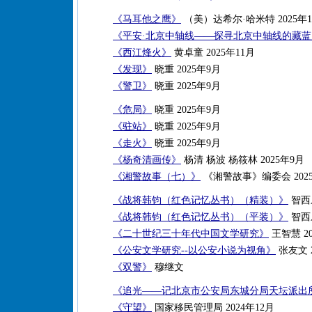
《马耳他之鹰》
（美）达希尔·哈米特 2025年1
《平安·北京中轴线——探寻北京中轴线的藏
《西江烽火》
黄卓童 2025年11月
《发现》
晓重 2025年9月
《警卫》
晓重 2025年9月
《危局》
晓重 2025年9月
《驻站》
晓重 2025年9月
《走火》
晓重 2025年9月
《杨奇清画传》
杨清 杨波 杨筱林 2025年9月
《湘警故事（七）》
《湘警故事》编委会 202
《战将韩钧（红色记忆丛书）（精装）》
智西乐
《战将韩钧（红色记忆丛书）（平装）》
智西乐
《二十世纪三十年代中国文学研究》
王智慧 20
《公安文学研究--以公安小说为视角》
张友文 2
《双警》
穆继文
《追光——记北京市公安局东城分局天坛派出
《守望》
国家移民管理局 2024年12月