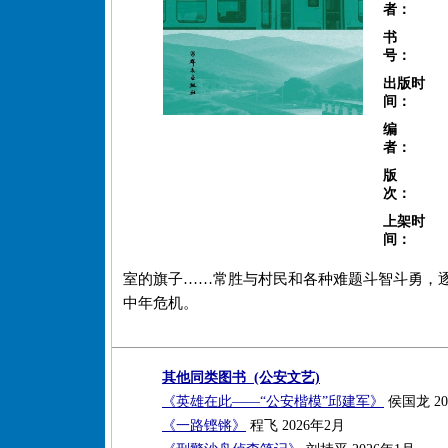
者：
书
号：
出版时
间：
编
者：
版
次：
上架时
间：
室的旗子……常胜与村民和各种难题斗智斗勇，
中年危机。
其他同类图书 (公安文艺)
《英雄在此——“公安楷模”邱建军》
侯国龙 20
《一路铿锵》
程飞 2026年2月