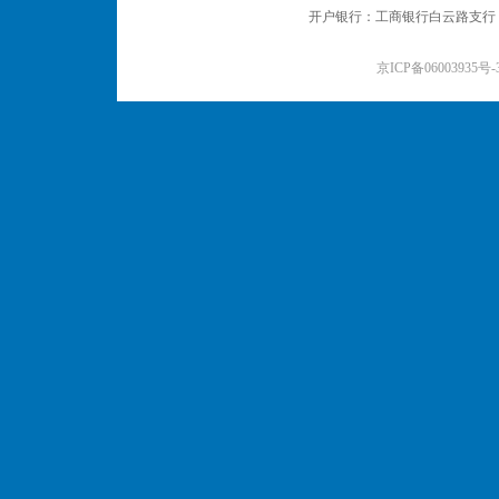
开户银行：工商银行白云路支行 户名：
京ICP备06003935号-