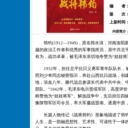
编 者
版 次
上架时间
内容简介
韩钧(1912—1949)，原名韩水清，河
越的政治工作者和优秀的军事指挥员，原中共北
有为，战功卓著，被毛泽东亲切地夸赞为“娃娃将
1932年，担任北平抗日义勇军青年队队长
照刘少奇同志秘密指示，奔赴山西抗日战场，创
地，浴血八年。滕代远总参谋长代表中共中央、
部队。”1942年，毛泽东电示晋绥军区，高度评
称赞他为“娃娃将军”。解放战争中，先后担任四
豫陕鄂军区司令员，率大军鏖战晋南、逐鹿中原
长篇人物传记《战将韩钧》形象地描述了韩
人生，是一部融思想性、艺术性、可读性于一体