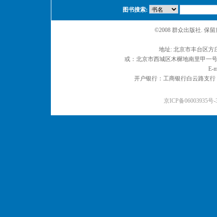
图书搜索:
©2008 群众出版社. 
地址: 北京市丰台区方庄
或：北京市西城区木樨地南里甲一号 邮编
E-m
开户银行：工商银行白云路支行 户名：
京ICP备06003935号-