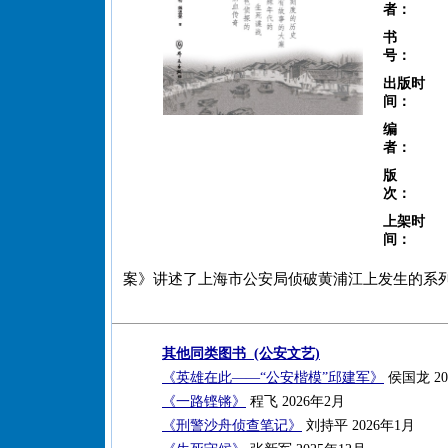
者：
书
号：
出版时
间：
编
者：
版
次：
上架时
间：
案》讲述了上海市公安局侦破黄浦江上发生的系
其他同类图书 (公安文艺)
《英雄在此——“公安楷模”邱建军》
侯国龙 20
《一路铿锵》
程飞 2026年2月
《刑警沙舟侦查笔记》
刘持平 2026年1月