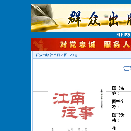
图书搜索
群众出版社首页
>
图书信息
江
图书名
称：
图书全
称：
图书价
格：
作