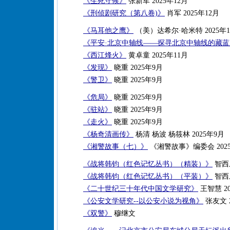
《生死守候》
张新军 2025年12月
《刑侦剧研究（第八卷)》
肖军 2025年12月
《马耳他之鹰》
（美）达希尔·哈米特 2025年1
《平安·北京中轴线——探寻北京中轴线的藏
《西江烽火》
黄卓童 2025年11月
《发现》
晓重 2025年9月
《警卫》
晓重 2025年9月
《危局》
晓重 2025年9月
《驻站》
晓重 2025年9月
《走火》
晓重 2025年9月
《杨奇清画传》
杨清 杨波 杨筱林 2025年9月
《湘警故事（七）》
《湘警故事》编委会 202
《战将韩钧（红色记忆丛书）（精装）》
智西乐
《战将韩钧（红色记忆丛书）（平装）》
智西乐
《二十世纪三十年代中国文学研究》
王智慧 20
《公安文学研究--以公安小说为视角》
张友文 2
《双警》
穆继文