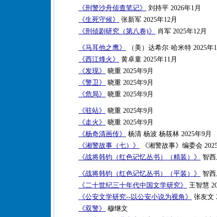
《刑警沙舟侦查笔记》
刘持平 2026年1月
《生死守候》
张新军 2025年12月
《刑侦剧研究（第八卷)》
肖军 2025年12月
《马耳他之鹰》
（美）达希尔·哈米特 2025年1
《西江烽火》
黄卓童 2025年11月
《发现》
晓重 2025年9月
《警卫》
晓重 2025年9月
《危局》
晓重 2025年9月
《驻站》
晓重 2025年9月
《走火》
晓重 2025年9月
《杨奇清画传》
杨清 杨波 杨筱林 2025年9月
《湘警故事（七）》
《湘警故事》编委会 202
《战将韩钧（红色记忆丛书）（精装）》
智西乐
《战将韩钧（红色记忆丛书）（平装）》
智西乐
《二十世纪三十年代中国文学研究》
王智慧 20
《公安文学研究--以公安小说为视角》
张友文 2
《双警》
穆继文