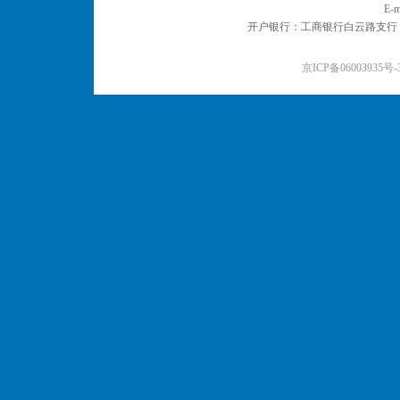
E-m
开户银行：工商银行白云路支行 户名：
京ICP备06003935号-