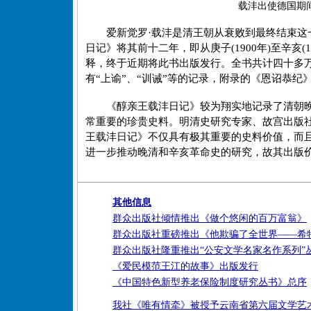
载沣出使德国期
爱新觉罗·载沣是清王朝从衰败到最终结束
日记》将其前十二年，即从庚子(1900年)至辛亥
释，终于近期将此书出版发行。全书共计四十多
有“上谕”、“训诫”等的记录，附录的《恩诏恭
《醇亲王载沣日记》较为翔实地记录了清朝
常重要的珍贵史料。明清史研究专家、故宫出版
王载沣日记》不仅具有极其重要的史料价值，而
进一步推动晚清和辛亥革命史的研究，故其出版价
其他信息
群众出版社倾情推出《做个悠闲的百万富翁》
群众出版社重磅推出《他欺骗了全世界——希
群众出版社隆重推出“公安文学名家名作系列”
《爱民模范王江的故事》出版发行
《中国特色新型养老保险制度研究丛书》总序
我社《唯有情牵》被授予云南省第六届文学艺