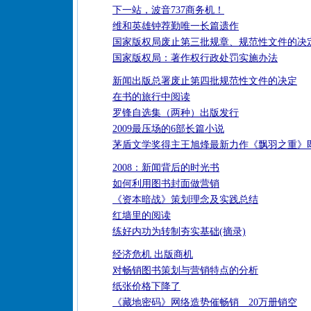
下一站，波音737商务机！
维和英雄钟荐勤唯一长篇遗作
国家版权局废止第三批规章、规范性文件的决
国家版权局：著作权行政处罚实施办法
新闻出版总署废止第四批规范性文件的决定
在书的旅行中阅读
罗锋自选集（两种）出版发行
2009最压场的6部长篇小说
茅盾文学奖得主王旭烽最新力作《飘羽之重》
2008：新闻背后的时光书
如何利用图书封面做营销
《资本暗战》策划理念及实践总结
红墙里的阅读
练好内功为转制夯实基础(摘录)
经济危机 出版商机
对畅销图书策划与营销特点的分析
纸张价格下降了
《藏地密码》网络造势催畅销 20万册销空