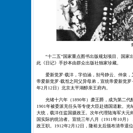
“十二五”国家重点图书出版规划项目、国家
此《日记》手抄本由群众出版社独家珍藏。
爱新觉罗·载沣，字伯涵，别号静云、仲泉，
帝爱新觉罗·载湉之同父异母弟，宣统帝爱新觉罗·
年2月12日）北京太平湖醇亲王府内。
光绪十六年（1890年）袭王爵，成为第二
1901年被委派充任头等专使大臣赴德国道歉。光
大统，载沣任监国摄政王。次年代理陆海军大元帅。
国实际的统治者。宣统三年八月（1911年10
政王职。1912年2月12日，隆裕太后颁布清帝