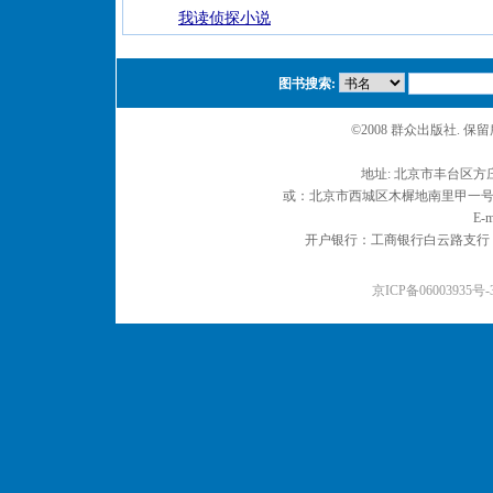
我读侦探小说
图书搜索:
©2008 群众出版社. 
地址: 北京市丰台区方庄
或：北京市西城区木樨地南里甲一号 邮编
E-m
开户银行：工商银行白云路支行 户名：
京ICP备06003935号-