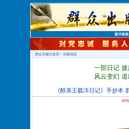
图书搜索
群众出版社首页
>
出版动态
一部日记 
风云变幻 
《醇亲王载沣日记》手抄本 
时间