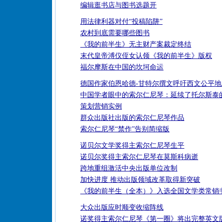
编辑逛书店与图书选题开
用法律利器对付“投稿陷阱”
农村到底需要哪些图书
《我的前半生》无主财产案裁定终结
末代皇帝溥仪侄女认领《我的前半生》版权
福尔摩斯在中国的坎坷命运
德国作家伯恩哈德-甘特尔撰文呼吁西文公平
中国学者眼中的索尔仁尼琴：延续了托尔斯泰
策划营销实例
群众出版社出版的索尔仁尼琴作品
索尔仁尼琴“禁作”告别简缩版
诺贝尔文学奖得主索尔仁尼琴生平
诺贝尔奖得主索尔仁尼琴在莫斯科病逝
跨地重组激活中央出版单位改制
加快进度 推动出版领域改革取得新突破
《我的前半生（全本）》入选全国文学类常销
大众出版应时顺变收缩阵线
诺奖得主索尔仁尼琴《第一圈》将出完整英文