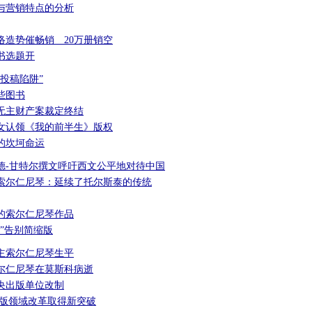
与营销特点的分析
络造势催畅销 20万册销空
书选题开
投稿陷阱”
些图书
无主财产案裁定终结
女认领《我的前半生》版权
的坎坷命运
德-甘特尔撰文呼吁西文公平地对待中国
索尔仁尼琴：延续了托尔斯泰的传统
的索尔仁尼琴作品
”告别简缩版
主索尔仁尼琴生平
尔仁尼琴在莫斯科病逝
央出版单位改制
出版领域改革取得新突破