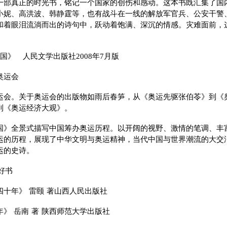
一部真正的时光书，铭记一个国家的创伤和感动。这本书既汇集了国
小妮、高洪波、韩静霆等，也有战斗在一线的解放军官兵、公安干警
和着眼泪流淌而出的诗句中，跃动着饱满、深沉的情感。灾难面前，
中国》 人民文学出版社2008年7月版
奥运会
运会。关于奥运会的出版物如雨后春笋，从《奥运先驱张伯苓》到《
到《奥运经济大观》。
国》全景式描写中国筹办奥运历程。以开阔的视野、激情的笔调、丰
运的历程，展现了中华文明与奥运精神，当代中国与世界潮流的大交
奥运的史诗。
本好书
四十年》 雷颐 著山西人民出版社
》 岳南 著 陕西师范大学出版社