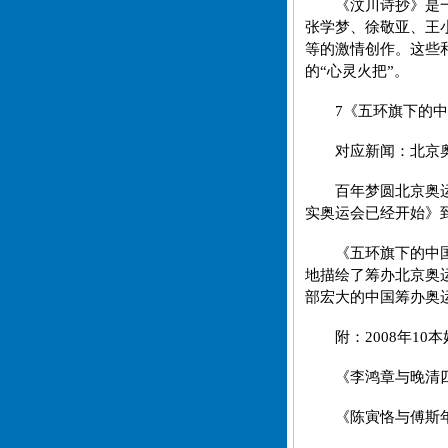
《汶川诗抄》是
张学梦、徐敬亚、王
等的激情创作。这些
的“心灵火把”。
7《五环旗下的
对应新闻：北京
百年梦圆北京奥
实奥运会已经开始》
《五环旗下的中
地描绘了筹办北京奥
部宏大的中国筹办
附：2008年10
《李鸿章与晚清
《陈寅恪与傅斯年