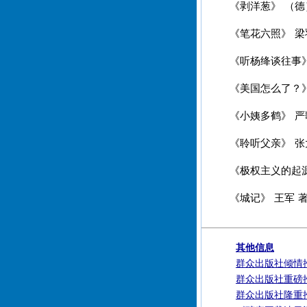
《剥洋葱》 （德
《笔花六照》 梁
《听杨绛谈往事》
《美国怎么了？》
《小姨多鹤》 严
《聆听父亲》 张
《极权主义的起源
《城记》 王军 
其他信息
群众出版社倾情
群众出版社重磅
群众出版社隆重