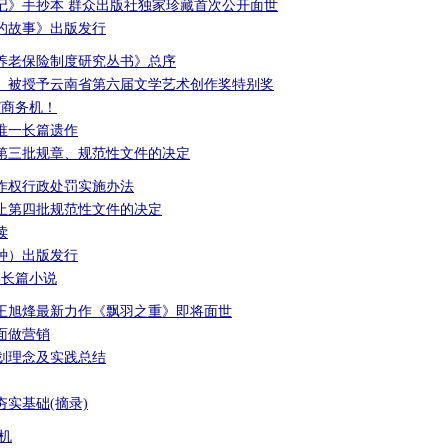
记》手抄本 群众出版社独家珍藏首次公开面世
的故事》出版发行
养老保险制度研究丛书》总序
》被授予云南省第六届文学艺术创作奖特别奖
7商务机！
唯一长篇遗作
第三批规章、规范性文件的决定
作权行政处罚实施办法
止第四批规范性文件的决定
读
种）出版发行
部长篇小说
王旭烽最新力作《飘羽之重》即将面世
面做营销
划理念及实践总结
实基础(摘录)
机