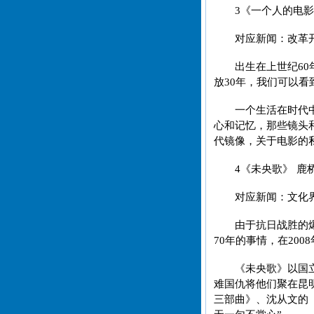
3《一个人的电影》
对应新闻：改革开
出生在上世纪6
放30年，我们可以看
一个生活在时代
心和记忆，那些镜头
代镜像，关于电影的
4《未央歌》 鹿桥
对应新闻：文化
由于抗日战胜的
70年的事情，在20
《未央歌》以国
难国仇将他们聚在昆
三部曲》、沈从文的