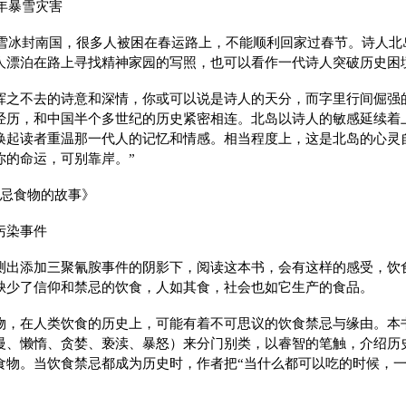
8年暴雪灾害
，暴雪冰封南国，很多人被困在春运路上，不能顺利回家过春节。诗人
人漂泊在路上寻找精神家园的写照，也可以看作一代诗人突破历史困
挥之不去的诗意和深情，你或可以说是诗人的天分，而字里行间倔强
经历，和中国半个多世纪的历史紧密相连。北岛以诗人的敏感延续着
唤起读者重温那一代人的记忆和情感。相当程度上，这是北岛的心灵
你的命运，可别靠岸。”
禁忌食物的故事》
污染事件
测出添加三聚氰胺事件的阴影下，阅读这本书，会有这样的感受，饮
缺少了信仰和禁忌的饮食，人如其食，社会也如它生产的食品。
物，在人类饮食的历史上，可能有着不可思议的饮食禁忌与缘由。本
慢、懒惰、贪婪、亵渎、暴怒）来分门别类，以睿智的笔触，介绍历
食物。当饮食禁忌都成为历史时，作者把“当什么都可以吃的时候，一