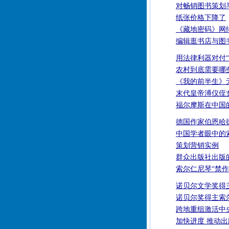
对畅销图书策划
纸张价格下降了
《藏地密码》网
编辑逛书店与图
用法律利器对付“
农村到底需要哪
《我的前半生》
末代皇帝溥仪侄
福尔摩斯在中国
德国作家伯恩哈
中国学者眼中的
策划营销实例
群众出版社出版
索尔仁尼琴“禁作
诺贝尔文学奖得
诺贝尔奖得主索
跨地重组激活中
加快进度 推动