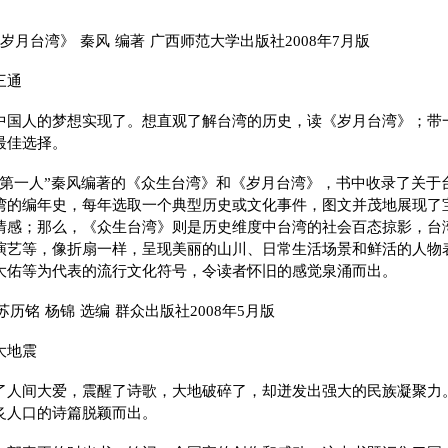
岁月台湾》 秦风 编著 广西师范大学出版社2008年7月版
三通
中国人的梦想实现了。想直观了解台湾的历史，读《岁月台湾》；带
最佳选择。
藏第一人”秦风编著的《众生台湾》和《岁月台湾》，书中收录了关于
湾的编年史，每年选取一个典型历史或文化事件，图文并茂地展现了
情感；那么，《众生台湾》则是历史维度中台湾的社会百态掠影，台
演艺等，像折扇一样，呈现美丽的山川、日常生活场景和鲜活的人物
大佑等为代表的流行文化符号，令读者怀旧的感觉泉涌而出。
苏历铭 杨锦 选编 群众出版社2008年5月版
大地震
了人间大爱，震醒了诗歌，大地破碎了，却迸发出强大的民族凝聚力
炙人口的诗篇脱颖而出。