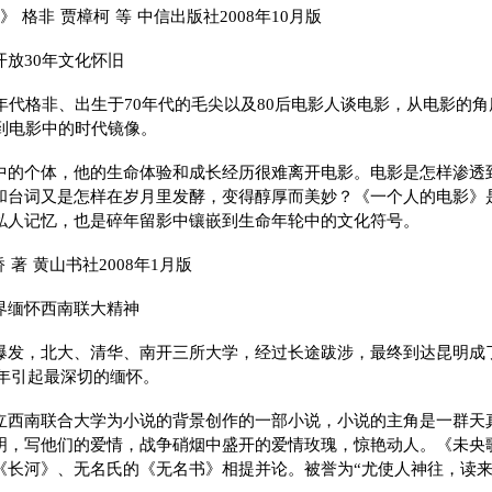
 格非 贾樟柯 等 中信出版社2008年10月版
放30年文化怀旧
0年代格非、出生于70年代的毛尖以及80后电影人谈电影，从电影的
到电影中的时代镜像。
中的个体，他的生命体验和成长经历很难离开电影。电影是怎样渗透
和台词又是怎样在岁月里发酵，变得醇厚而美妙？《一个人的电影》
私人记忆，也是碎年留影中镶嵌到生命年轮中的文化符号。
 著 黄山书社2008年1月版
界缅怀西南联大精神
爆发，北大、清华、南开三所大学，经过长途跋涉，最终到达昆明成
08年引起最深切的缅怀。
立西南联合大学为小说的背景创作的一部小说，小说的主角是一群天
明，写他们的爱情，战争硝烟中盛开的爱情玫瑰，惊艳动人。《未央
《长河》、无名氏的《无名书》相提并论。被誉为“尤使人神往，读