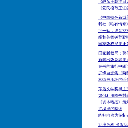
《醇亲王载沣日
《爱民模范王江
《中国特色新型
我社《唯有情牵
下一站，波音73
维和英雄钟荐勤
国家版权局废止
国家版权局：著
新闻出版总署废
在书的旅行中阅
罗锋自选集（两
2009最压场的6
茅盾文学奖得主
如何利用图书封
《资本暗战》策
红墙里的阅读
练好内功为转制夯
经济危机 出版商