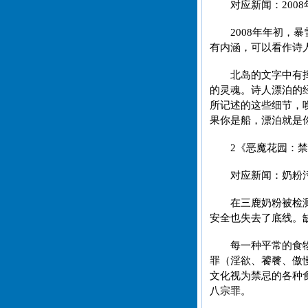
对应新闻：200
2008年年初
有内涵，可以看作诗
北岛的文字中有
的灵魂。诗人漂泊的
所记述的这些细节，
果你是船，漂泊就是
2《恶魔花园：
对应新闻：奶粉
在三鹿奶粉被检
安全也失去了底线。
每一种平常的食
罪（淫欲、饕餮、傲
文化视为禁忌的各种
八宗罪。