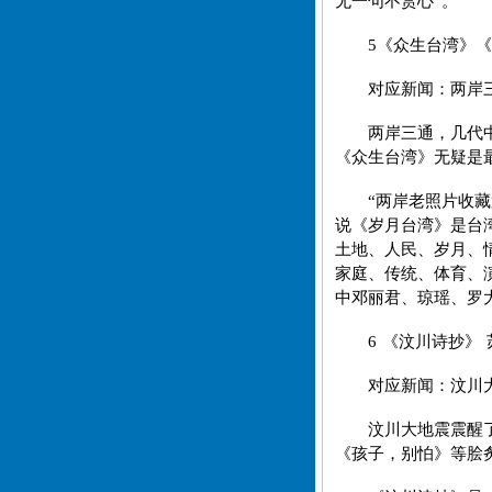
无一句不赏心”。
5《众生台湾》《
对应新闻：两岸
两岸三通，几代
《众生台湾》无疑是
“两岸老照片收
说《岁月台湾》是台
土地、人民、岁月、
家庭、传统、体育、
中邓丽君、琼瑶、罗
6 《汶川诗抄》 
对应新闻：汶川
汶川大地震震醒
《孩子，别怕》等脍