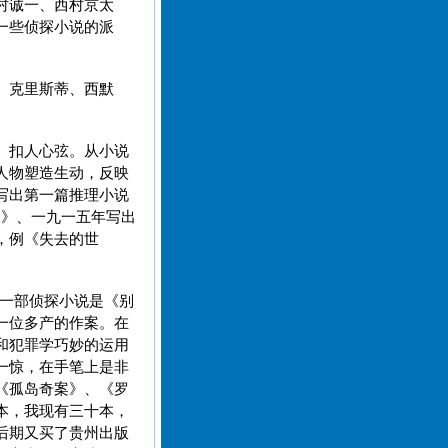
村诚一、西村京太
一些侦探小说的派
、克里斯蒂、西默
、扣人心弦。从小说
人物塑造生动，反映
写出第一篇推理小说
犬》、一九一五年写出
，例《失去的世
第一部侦探小说是《别
一位多产的作案。在
和犯罪学巧妙的运用
一惊，在手笔上是非
《孤岛奇案》、《罗
本，我现有三十本，
后期又买了贵州出版