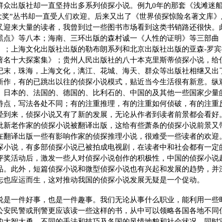
群众出版社却一直坚持出多系列侦探小说。例九0年的那套《浅滩迷
说大奖”丛书却一直受人们欢迎。后来又出了《世界侦探惊险名著文库
又迎来大量的读者，我曾到过一些图书市场看到这类书销路还很快。
黑点》等八本；海南、三环出版的森村诚一《人性的证明》等三部曲
》；上海文化出版社出版的勒布朗系列和北京出版社出版的亚森-罗
著名十大探案集》；贵州人民出版社的八十本克里斯蒂侦探小说，给
纪末，珠海，上海文化，漓江、花城、海天、群众等出版社相继又出
新作，有的已跳出以往的侦探小说模式，贴近当今生活很有新意。纵
、日本的、法国的、德国的、比利石的、中国的及其他一些国家少量
特点，写法各处不同；有的注重推理，有的注重如何侦破，有的注重
经到来，侦探小说又有了新的发展，无论从作者到读者前景都会看好
批新老作家的侦探小说被翻译出版，这给有些萧条的侦探小说前景又
在翻译出版一些有影响作家的侦探推理小说，很难受一些读者的欢迎
探小说，有多部侦探小说已被拍成电视剧，在读者中和社会都有一定
评奖活动后，激发一些人对侦探小说创作的积极性，中国的侦探小说
品。此外，短篇侦探小说和微型侦探小说也有兴起和发展的趋势，并
志也应运而生，这对推动我国的侦探小说发展无疑是一个促动。
说是一件好事，也是一件趣事。我们无论从事什么职业，能利用一些
公安民警或刑警更应该读一些这样的书，从中可以领略各国各地不同
的大智大勇、不同的手法和技巧及各国的风情地貌和社会状况。同时