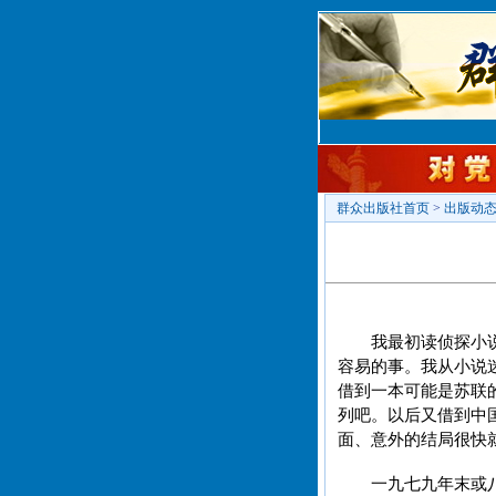
群众出版社首页
>
出版动
我最初读侦探小
容易的事。我从小说
借到一本可能是苏联
列吧。以后又借到中
面、意外的结局很快
一九七九年末或