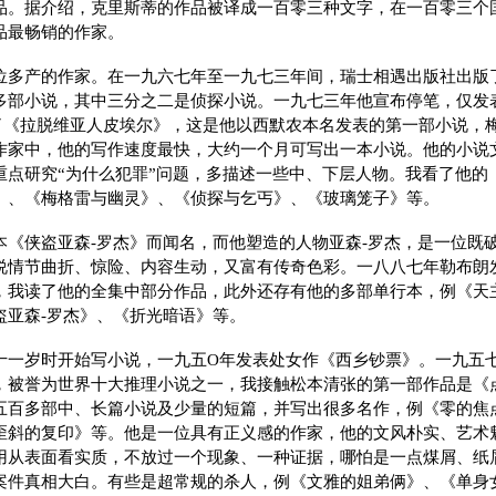
品。据介绍，克里斯蒂的作品被译成一百零三种文字，在一百零三个
品最畅销的作家。
位多产的作家。在一九六七年至一九七三年间，瑞士相遇出版社出版
多部小说，其中三分之二是侦探小说。一九七三年他宣布停笔，仅发
了《拉脱维亚人皮埃尔》，这是他以西默农本名发表的第一部小说，
作家中，他的写作速度最快，大约一个月可写出一本小说。他的小说
重点研究“为什么犯罪”问题，多描述一些中、下层人物。我看了他的
》、《梅格雷与幽灵》、《侦探与乞丐》、《玻璃笼子》等。
本《侠盗亚森-罗杰》而闻名，而他塑造的人物亚森-罗杰，是一位既
说情节曲折、惊险、内容生动，又富有传奇色彩。一八八七年勒布朗
，我读了他的全集中部分作品，此外还存有他的多部单行本，例《天
盗亚森-罗杰》、《折光暗语》等。
十一岁时开始写小说，一九五O年发表处女作《西乡钞票》。一九五
，被誉为世界十大推理小说之一，我接触松本清张的第一部作品是《
五百多部中、长篇小说及少量的短篇，并写出很多名作，例《零的焦
歪斜的复印》等。他是一位具有正义感的作家，他的文风朴实、艺术
用从表面看实质，不放过一个现象、一种证据，哪怕是一点煤屑、纸
案件真相大白。有些是超常规的杀人，例《文雅的姐弟俩》、《单身