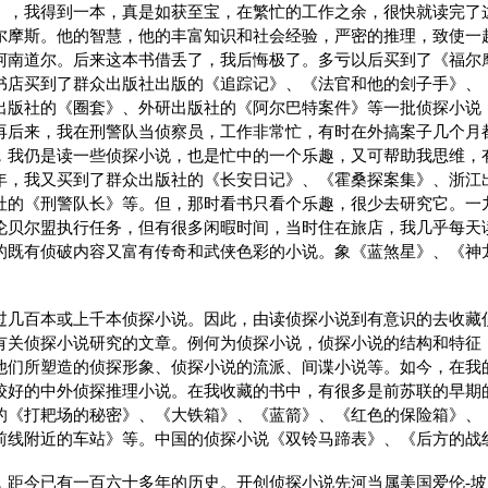
》，我得到一本，真是如获至宝，在繁忙的工作之余，很快就读完了
尔摩斯。他的智慧，他的丰富知识和社会经验，严密的推理，致使一
柯南道尔。后来这本书借丢了，我后悔极了。多亏以后买到了《福尔
书店买到了群众出版社出版的《追踪记》、《法官和他的刽子手》、
出版社的《圈套》、外研出版社的《阿尔巴特案件》等一批侦探小说
再后来，我在刑警队当侦察员，工作非常忙，有时在外搞案子几个月
，我仍是读一些侦探小说，也是忙中的一个乐趣，又可帮助我思维，
年，我又买到了群众出版社的《长安日记》、《霍桑探案集》、浙江
社的《刑警队长》等。但，那时看书只看个乐趣，很少去研究它。一
伦贝尔盟执行任务，但有很多闲暇时间，当时住在旅店，我几乎每天
的既有侦破内容又富有传奇和武侠色彩的小说。象《蓝煞星》、《神
过几百本或上千本侦探小说。因此，由读侦探小说到有意识的去收藏
有关侦探小说研究的文章。例何为侦探小说，侦探小说的结构和特征
他们所塑造的侦探形象、侦探小说的流派、间谍小说等。如今，在我
较好的中外侦探推理小说。在我收藏的书中，有很多是前苏联的早期
的《打耙场的秘密》、《大铁箱》、《蓝箭》、《红色的保险箱》、
前线附近的车站》等。中国的侦探小说《双铃马蹄表》、《后方的战
距今已有一百六十多年的历史。开创侦探小说先河当属美国爱伦-坡（18