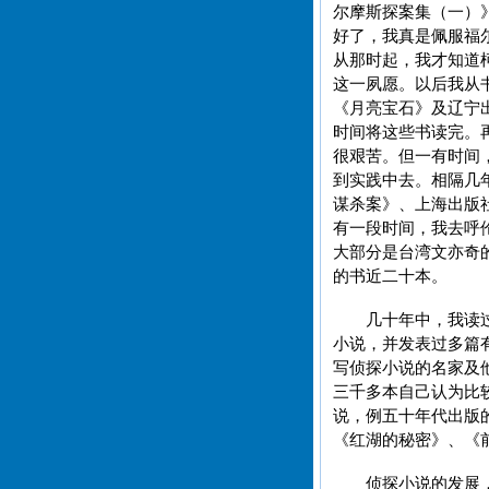
尔摩斯探案集（一）
好了，我真是佩服福
从那时起，我才知道
这一夙愿。以后我从
《月亮宝石》及辽宁
时间将这些书读完。
很艰苦。但一有时间
到实践中去。相隔几
谋杀案》、上海出版
有一段时间，我去呼
大部分是台湾文亦奇
的书近二十本。
几十年中，我读
小说，并发表过多篇
写侦探小说的名家及
三千多本自己认为比
说，例五十年代出版
《红湖的秘密》、《
侦探小说的发展，