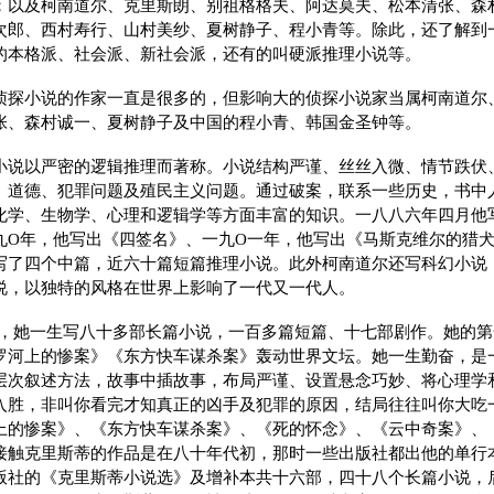
；以及柯南道尔、克里斯朗、别祖格格夫、阿达莫夫、松本清张、森
次郎、西村寿行、山村美纱、夏树静子、程小青等。除此，还了解到
的本格派、社会派、新社会派，还有的叫硬派推理小说等。
侦探小说的作家一直是很多的，但影响大的侦探小说家当属柯南道尔
张、森村诚一、夏树静子及中国的程小青、韩国金圣钟等。
小说以严密的逻辑推理而著称。小说结构严谨、丝丝入微、情节跌伏
、道德、犯罪问题及殖民主义问题。通过破案，联系一些历史，书中
化学、生物学、心理和逻辑学等方面丰富的知识。一八八六年四月他
九O年，他写出《四签名》、一九O一年，他写出《马斯克维尔的猎
写了四个中篇，近六十篇短篇推理小说。此外柯南道尔还写科幻小说
说，以独特的风格在世界上影响了一代又一代人。
蒂，她一生写八十多部长篇小说，一百多篇短篇、十七部剧作。她的
罗河上的惨案》《东方快车谋杀案》轰动世界文坛。她一生勤奋，是
层次叙述方法，故事中插故事，布局严谨、设置悬念巧妙、将心理学
入胜，非叫你看完才知真正的凶手及犯罪的原因，结局往往叫你大吃
上的惨案》、《东方快车谋杀案》、《死的怀念》、《云中奇案》、
接触克里斯蒂的作品是在八十年代初，那时一些出版社都出他的单行
版社的《克里斯蒂小说选》及增补本共十六部，四十八个长篇小说，