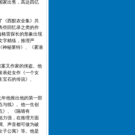
国家出售，高达四亿
了《西默农全集》共
表些回忆录之类的作
梅格雷探长的形象出现
文字精练，推理严
《神秘莱特》、《雾港
破案又作家的侠盗。他
发表处女作《一个女
主宝石的传说》、
七年他推出他的第一部
点与线》。他一生创
点》、《隔墙有
魁力强，在推理方面
屑、声音都可做为破
女子公寓》等。他是