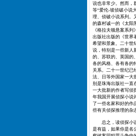
说也非常少。然而，
等“爱伦-坡侦破小
理、侦破小说系列。
的森村诚一的《太阳
《格拉夫顿悬案系列
出版社出版的《世界
希望和景象。二十世
说，特别是一些新人
的、苏联的、英国的
各的风格、各有各的
关系。二十一世纪已
法、日等外国家一大
别是珠海出版社一直
一大批新的作者写侦
年我国开展侦探小说
了一些名家和好的作
些有关侦探推理的杂
总之，读侦探小
是有益，如果你是名
察破案同犯罪斗争中