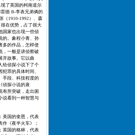
次出现了英国的柯南道尔
弗雷德 B-李表兄弟俩的
1910-1992）、森
占了很在优势，占了很大
他国家也出现一些侦
说的。象程小青、孙
者多的作品，怎样使
说，一般是讲侦察破
展开故事。它以曲
人给侦探小说下了个
因犯罪的具体时间、
、手段、科技程度的
《侦探小说的衰
说有所突破，走出困
小说看到一种智慧与
：美国的奎恩，代表
表作《夜半火车》；
；英国的格林，代表