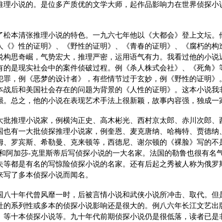
推理小说的。是位多产质优的文学大师，起作品影响力在世界侦探小
了松本清张推理小说的特色。一九六七年他以《大都会》登上文坛。
人《》性的证明》、《野性的证明》、《青春的证明》、《腐朽的构
说构思奇崛，气势宏大，推理严密，运用语气有力。我看过他的小说
有的是现实社会中的案件侦破过程。例《杀人株式会社》、《死角》
犯罪，例《恶梦的设计者》，有些情节过于玄妙，例《野性的证明》
本战后和美国社会存在的问题为背景的《人性的证明》。这本小说我
强。总之，他的小说在表现艺术手法上很新颖，故事内容强，独成一
大批推理小说家，例横沟正史、高木彬光、西村京太郎、赤川次郎、
国也有一大批侦探推理小说家，例奎恩、麦克唐纳、哈梅特、贾德纳
姆、罗宾斯、希勒曼、克来顿等，西德尼、谢尔顿的《裸脸》写的不
尔和阿加莎-克里斯蒂后写侦探小说的一大名家。法国的勒鲁也很有名
夫等都是有名的写惊险侦探小说的名家。还有后起之秀被人称为俄罗
来写了多本侦探小说而闻名。
国八十年代曾风靡一时，后被言情小说和武侠小说所冲击、取代。但
社的系列性或多本的侦探小说影响还是很大的。例八六年长江文艺出
》等十本侦探小说等。九十年代前期侦探小说仍是很低落，读者已是