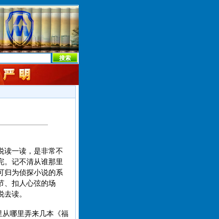
本社首页
本社简介
新闻中心
本社概况
机构设置
说读一读，是非常不
完。记不清从谁那里
可归为侦探小说的系
节、扣人心弦的场
说去读。
里从哪里弄来几本《福