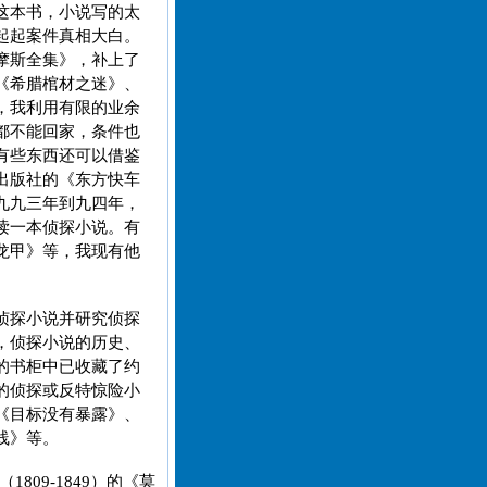
这本书，小说写的太
起起案件真相大白。
摩斯全集》，补上了
《希腊棺材之迷》、
，我利用有限的业余
都不能回家，条件也
有些东西还可以借鉴
出版社的《东方快车
九九三年到九四年，
读一本侦探小说。有
龙甲》等，我现有他
侦探小说并研究侦探
，侦探小说的历史、
的书柜中已收藏了约
的侦探或反特惊险小
《目标没有暴露》、
线》等。
09-1849）的《莫