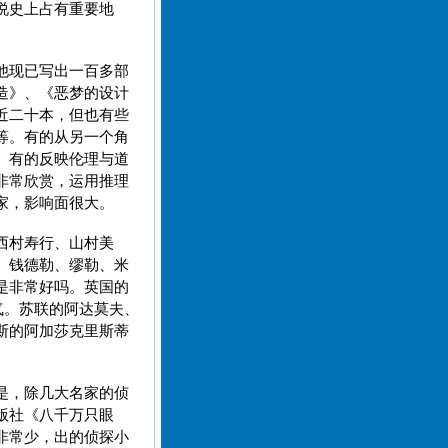
说史上占有重要地
他现已写出一百多部
造》、《恶梦的设计
近二十本，但也有些
等。有的从另一个角
。有的反映伦理与道
非常欣赏，运用推理
家，影响面很大。
西村寿行、山村美
、钱德勒、缪勒、米
是非常好吗。英国的
气。苏联的阿达莫夫、
斯的阿加莎克里斯蒂
是，除几大名家的侦
版社《八千万只眼
非常少，出的侦探小