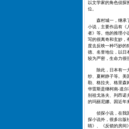
以文学家的角色侦探
位。
森村城一，继承
小说，主要作品有《
者》等。他的推理小
写的很离奇和玄妙，
度去反映一种巧妙的
德、名誉地位，以日
较为严密，生命力很
除此，日本有一
纱、夏树静子等。美
勒、格拉夫、格里森
华雷斯是继柯南-道
别祖戈洛夫、列昂诺
的玛丽尼娜。因近年
侦探小说，在我
探小说外，很多出版
睛》、《反锁的房间