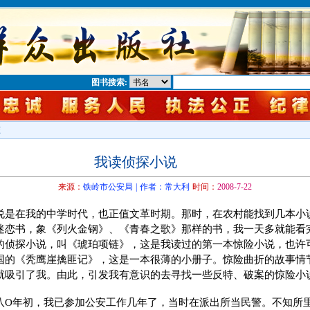
图书搜索:
态
我读侦探小说
来源：
铁岭市公安局 | 作者：常大利
时间：
2008-7-22
说是在我的中学时代，也正值文革时期。那时，在农村能找到几本小
迷恋书，象《列火金钢》、《青春之歌》那样的书，我一天多就能看
的侦探小说，叫《琥珀项链》，这是我读过的第一本惊险小说，也许
国的《秃鹰崖擒匪记》，这是一本很薄的小册子。惊险曲折的故事情
就吸引了我。由此，引发我有意识的去寻找一些反特、破案的惊险小
八O年初，我已参加公安工作几年了，当时在派出所当民警。不知所