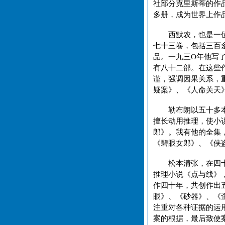
社部分克里斯蒂的作
多册，成为世界上作
西默农，也是一
七十三卷，包括三百
品。一九三O年他写
有八十二部。在这些
谨，强调因果关系，
疑案》、《人命关天
勒布朗以五十多
擅长动用推理，使小
郎》。我有他的全集
《碧眼女郎》、《侠
松本清张，在四
推理小说《点与线》
作四十年，共创作出
眼》、《砂器》、《
注重对各种证据的运
案的根据，最后致使