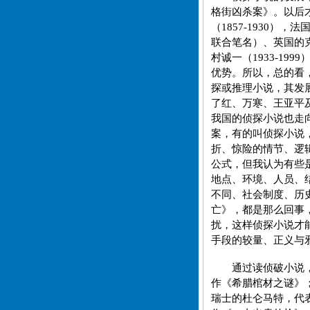
格街凶杀案》。以后才
（1857-1930）
联合笔名）、英国的克里斯
村诚一（1933-1
优势。所以，总的看
探或推理小说，其发
了红、万寒、王亚平
我国的侦探小说也走
案，有的叫侦探小说
折、惊险的情节、逻
公式，但我认为有些
地点、环境、人员、
不同、社会制度、历
亡》，都是那么回事
扰，这样侦探小说才
手段的较量、正义与
通过读侦破小说
作《希腊棺材之谜》
瑞士的杜仑马特，代