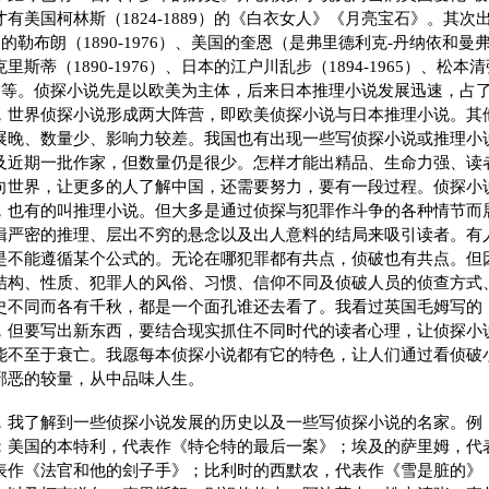
有美国柯林斯（1824-1889）的《白衣女人》《月亮宝石》。其
，法国的勒布朗（1890-1976）、美国的奎恩（是弗里德利克-丹纳依和曼
蒂（1890-1976）、日本的江户川乱步（1894-1965）、松本清张（
999）等。侦探小说先是以欧美为主体，后来日本推理小说发展迅速，
，世界侦探小说形成两大阵营，即欧美侦探小说与日本推理小说。其
展晚、数量少、影响力较差。我国也有出现一些写侦探小说或推理小
及近期一批作家，但数量仍是很少。怎样才能出精品、生命力强、读
向世界，让更多的人了解中国，还需要努力，要有一段过程。侦探小
，也有的叫推理小说。但大多是通过侦探与犯罪作斗争的各种情节而
辑严密的推理、层出不穷的悬念以及出人意料的结局来吸引读者。有
是不能遵循某个公式的。无论在哪犯罪都有共点，侦破也有共点。但
结构、性质、犯罪人的风俗、习惯、信仰不同及侦破人员的侦查方式
史不同而各有千秋，都是一个面孔谁还去看了。我看过英国毛姆写的
，但要写出新东西，要结合现实抓住不同时代的读者心理，让侦探小
能不至于衰亡。我愿每本侦探小说都有它的特色，让人们通过看侦破
邪恶的较量，从中品味人生。
，我了解到一些侦探小说发展的历史以及一些写侦探小说的名家。例
；美国的本特利，代表作《特仑特的最后一案》；埃及的萨里姆，代
表作《法官和他的刽子手》；比利时的西默农，代表作《雪是脏的》