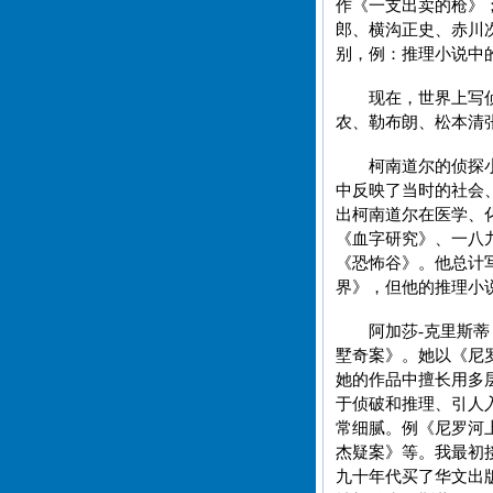
作《一支出卖的枪》
郎、横沟正史、赤川
别，例：推理小说中
现在，世界上写
农、勒布朗、松本清
柯南道尔的侦探
中反映了当时的社会
出柯南道尔在医学、
《血字研究》、一八
《恐怖谷》。他总计
界》，但他的推理小
阿加莎-克里斯
墅奇案》。她以《尼
她的作品中擅长用多
于侦破和推理、引人
常细腻。例《尼罗河
杰疑案》等。我最初
九十年代买了华文出