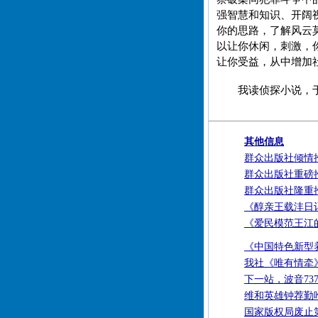
强智慧和知识、开阔
你的思路，了解风云
以让你休闲，刺激，
让你受益，从中增加
我读侦探小说，
其他信息
群众出版社倾情
群众出版社重磅
群众出版社隆重
《醇亲王载沣日
《爱民模范王江
《中国特色新型
我社《唯有情牵
下一站，波音73
维和英雄钟荐勤
国家版权局废止