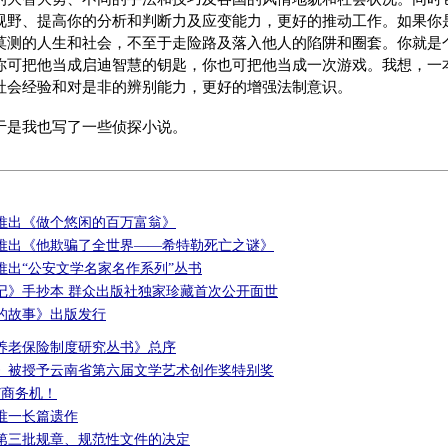
视野、提高你的分析和判断力及应变能力，更好的推动工作。如果你
莫测的人生和社会，不至于走险路及落入他人的陷阱和圈套。你就是
你可把他当成启迪智慧的钥匙，你也可把他当成一次游戏。我想，一
社会经验和对是非的辨别能力，更好的增强法制意识。
于是我也写了一些侦探小说。
推出《做个悠闲的百万富翁》
推出《他欺骗了全世界——希特勒死亡之谜》
推出“公安文学名家名作系列”丛书
记》手抄本 群众出版社独家珍藏首次公开面世
的故事》出版发行
养老保险制度研究丛书》总序
》被授予云南省第六届文学艺术创作奖特别奖
7商务机！
唯一长篇遗作
第三批规章、规范性文件的决定