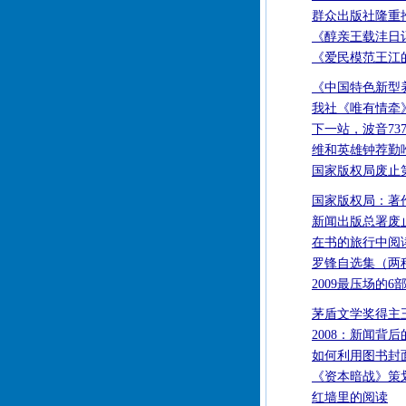
群众出版社隆重
《醇亲王载沣日
《爱民模范王江
《中国特色新型
我社《唯有情牵
下一站，波音73
维和英雄钟荐勤
国家版权局废止
国家版权局：著
新闻出版总署废
在书的旅行中阅
罗锋自选集（两
2009最压场的6
茅盾文学奖得主
2008：新闻背
如何利用图书封
《资本暗战》策
红墙里的阅读