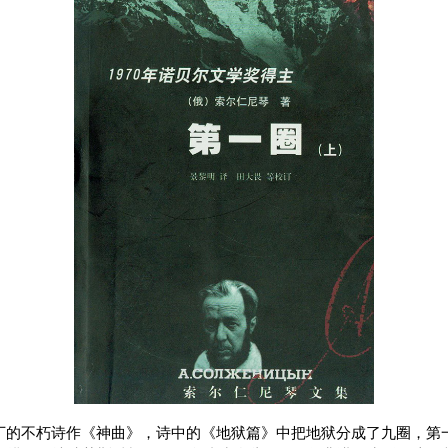
但丁的不朽诗作《神曲》，诗中的《地狱篇》中把地狱分成了九圈，第