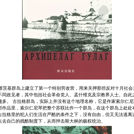
索洛维茨基群岛上建立了第一个特别劳改营，用来关押那些反对十月社
不同政见者，其中包括社会革命党人、孟什维克及宗教界人士。自此
越多。 古拉格群岛，实际上并没有这个地理名称，它是作家索尔仁
部作品里，索尔仁尼琴把整个苏联比作一个群岛，在这个群岛上处处
古拉格里的犯人们生活在严酷的条件之下，没有自由，但又无法逃离
失去自己的残酷制度下，从而抨击斯大林的极权统治。