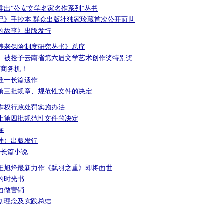
推出“公安文学名家名作系列”丛书
记》手抄本 群众出版社独家珍藏首次公开面世
的故事》出版发行
养老保险制度研究丛书》总序
》被授予云南省第六届文学艺术创作奖特别奖
7商务机！
唯一长篇遗作
第三批规章、规范性文件的决定
作权行政处罚实施办法
止第四批规范性文件的决定
读
种）出版发行
部长篇小说
王旭烽最新力作《飘羽之重》即将面世
后的时光书
面做营销
划理念及实践总结