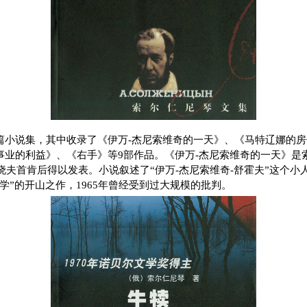
篇小说集，其中收录了《伊万-杰尼索维奇的一天》、《马特辽娜的
事业的利益》、《右手》等9部作品。《伊万-杰尼索维奇的一天》是
鲁晓夫首肯后得以发表。小说叙述了“伊万-杰尼索维奇-舒霍夫”这个
学”的开山之作，1965年曾经受到过大规模的批判。