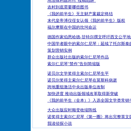
用法律利器对付“投稿陷阱”
农村到底需要哪些图书
《我的前半生》无主财产案裁定终结
末代皇帝溥仪侄女认领《我的前半生》版权
福尔摩斯在中国的坎坷命运
德国作家伯恩哈德-甘特尔撰文呼吁西文公平
中国学者眼中的索尔仁尼琴：延续了托尔斯泰
策划营销实例
群众出版社出版的索尔仁尼琴作品
索尔仁尼琴“禁作”告别简缩版
诺贝尔文学奖得主索尔仁尼琴生平
诺贝尔奖得主索尔仁尼琴在莫斯科病逝
跨地重组激活中央出版单位改制
加快进度 推动出版领域改革取得新突破
《我的前半生（全本）》入选全国文学类常销
大众出版应时顺变收缩阵线
诺奖得主索尔仁尼琴《第一圈》将出完整英文
我读侦探小说