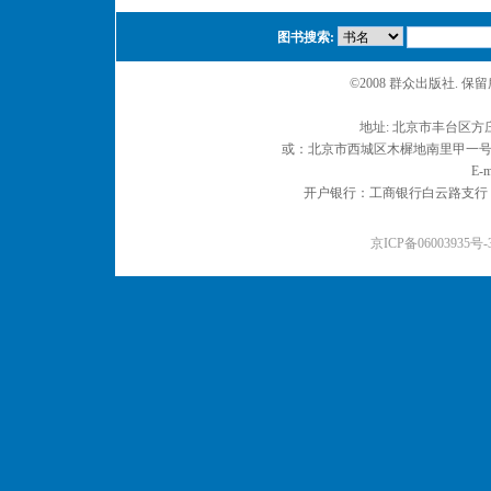
图书搜索:
©2008 群众出版社. 
地址: 北京市丰台区方庄
或：北京市西城区木樨地南里甲一号 邮编
E-m
开户银行：工商银行白云路支行 户名：
京ICP备06003935号-