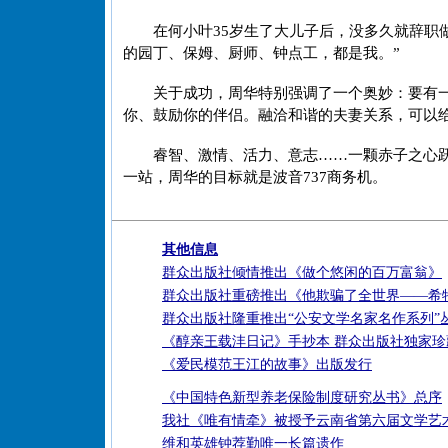
在何小叶35岁生了大儿子后，没多久就辞职
的园丁、保姆、厨师、钟点工，都是我。”
关于成功，周华特别强调了一个奥妙：要有
你、鼓励你的伴侣。融洽和谐的夫妻关系，可以
睿智、激情、活力、意志……一颗赤子之心
一站，周华的目标就是波音737商务机。
其他信息
群众出版社倾情推出《做个悠闲的百万富翁》
群众出版社重磅推出《他欺骗了全世界——希
群众出版社隆重推出“公安文学名家名作系列”
《醇亲王载沣日记》手抄本 群众出版社独家
《爱民模范王江的故事》出版发行
《中国特色新型养老保险制度研究丛书》总序
我社《唯有情牵》被授予云南省第六届文学艺
维和英雄钟荐勤唯一长篇遗作