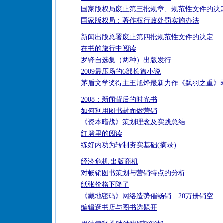
国家版权局废止第三批规章、规范性文件的决
国家版权局：著作权行政处罚实施办法
新闻出版总署废止第四批规范性文件的决定
在书的旅行中阅读
罗锋自选集（两种）出版发行
2009最压场的6部长篇小说
茅盾文学奖得主王旭烽最新力作《飘羽之重》
2008：新闻背后的时光书
如何利用图书封面做营销
《资本暗战》策划理念及实践总结
红墙里的阅读
练好内功为转制夯实基础(摘录)
经济危机 出版商机
对畅销图书策划与营销特点的分析
纸张价格下降了
《藏地密码》网络造势催畅销 20万册销空
编辑逛书店与图书选题开