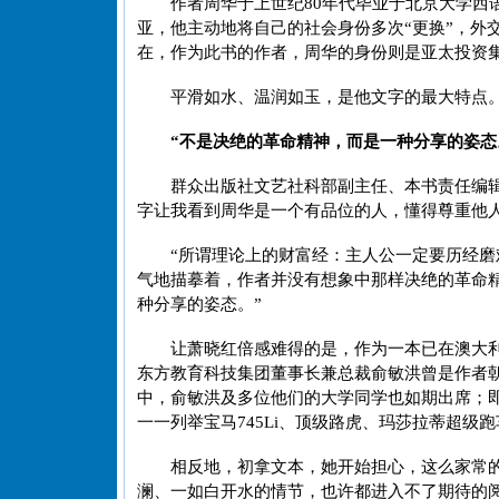
作者周华于上世纪80年代毕业于北京大学西
亚，他主动地将自己的社会身份多次“更换”，外
在，作为此书的作者，周华的身份则是亚太投资
平滑如水、温润如玉，是他文字的最大特点
“不是决绝的革命精神，而是一种分享的姿态
群众出版社文艺社科部副主任、本书责任编
字让我看到周华是一个有品位的人，懂得尊重他
“所谓理论上的财富经：主人公一定要历经
气地描摹着，作者并没有想象中那样决绝的革命
种分享的姿态。”
让萧晓红倍感难得的是，作为一本已在澳大
东方教育科技集团董事长兼总裁俞敏洪曾是作者
中，俞敏洪及多位他们的大学同学也如期出席；
一一列举宝马745Li、顶级路虎、玛莎拉蒂超
相反地，初拿文本，她开始担心，这么家常
澜、一如白开水的情节，也许都进入不了期待的阅