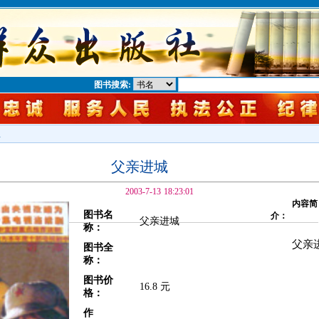
图书搜索:
息
父亲进城
2003-7-13 18:23:01
内容简
图书名
介：
父亲进城
称：
父亲
图书全
称：
图书价
16.8 元
格：
作