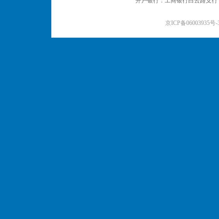
开户银行：工商银行白云路支行 户名：
京ICP备06003935号-