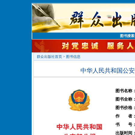
图书搜索
群众出版社首页
>
图书信息
中华人民共和国公安部
图书名称
图书全称
图书价格
作 者
书 号
出版时间