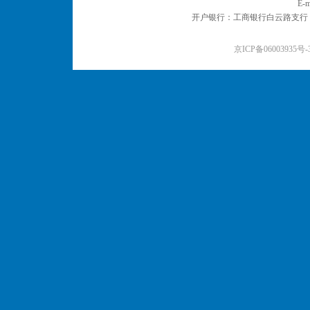
E-m
开户银行：工商银行白云路支行 户名：
京ICP备06003935号-