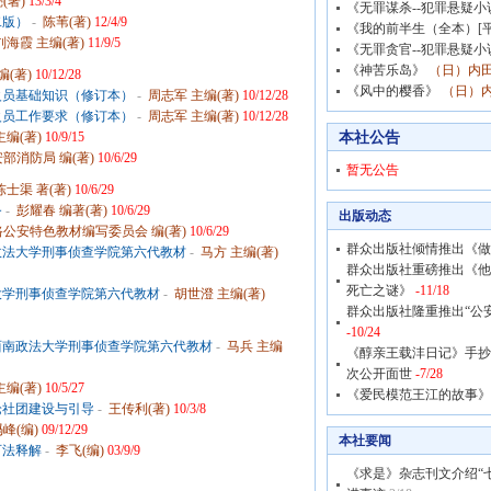
(著)
13/3/4
《无罪谋杀--犯罪悬疑小
二版）
-
陈苇(著)
12/4/9
《我的前半生（全本）[平
刘海霞 主编(著)
11/9/5
《无罪贪官--犯罪悬疑小
《神苦乐岛》
（日）内田
编(著)
10/12/28
《风中的樱香》
（日）内
火员基础知识（修订本）
-
周志军 主编(著)
10/12/28
火员工作要求（修订本）
-
周志军 主编(著)
10/12/28
本社公告
主编(著)
10/9/15
部消防局 编(著)
10/6/29
暂无公告
陈士渠 著(著)
10/6/29
务
-
彭耀春 编著(著)
10/6/29
出版动态
路公安特色教材编写委员会 编(著)
10/6/29
群众出版社倾情推出《做
政法大学刑事侦查学院第六代教材
-
马方 主编(著)
群众出版社重磅推出《他
死亡之谜》
-11/18
大学刑事侦查学院第六代教材
-
胡世澄 主编(著)
群众出版社隆重推出“公
-10/24
西南政法大学刑事侦查学院第六代教材
-
马兵 主编
《醇亲王载沣日记》手抄
次公开面世
-7/28
主编(著)
10/5/27
《爱民模范王江的故事》
论社团建设与引导
-
王传利(著)
10/3/8
冯峰(编)
09/12/29
本社要闻
可法释解
-
李飞(编)
03/9/9
《求是》杂志刊文介绍“