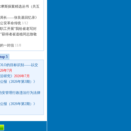
尔摩斯探案精选丛书（共五
局长——张良基回忆录》
公安革命传统
1/12
职工开展“我给崔老写封
章”获得者崔道植同志致敬
的一封信
11/8
op 5
OLO的目标识别——以交
026年7月
沿研究》
2026年7月
报（2026年第3期）》
种治安管理行政违法行为法律
报（2026年第2期）》