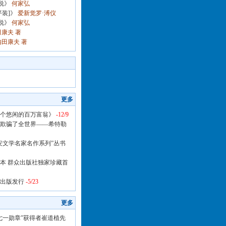
说》
何家弘
装]》
爱新觉罗·溥仪
说》
何家弘
康夫 著
田康夫 著
更多
个悠闲的百万富翁》
-12/9
欺骗了全世界——希特勒
安文学名家名作系列”丛书
本 群众出版社独家珍藏首
出版发行
-5/23
更多
七一勋章”获得者崔道植先