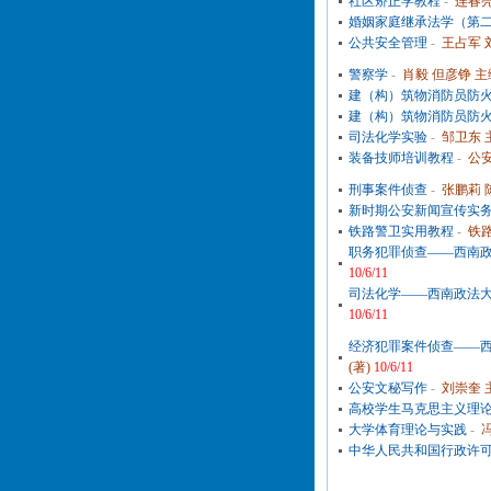
社区矫正学教程
-
连春亮
婚姻家庭继承法学（第
公共安全管理
-
王占军 
警察学
-
肖毅 但彦铮 主
建（构）筑物消防员防
建（构）筑物消防员防
司法化学实验
-
邹卫东 
装备技师培训教程
-
公安
刑事案件侦查
-
张鹏莉 
新时期公安新闻宣传实
铁路警卫实用教程
-
铁
职务犯罪侦查——西南
10/6/11
司法化学——西南政法
10/6/11
经济犯罪案件侦查——
(著)
10/6/11
公安文秘写作
-
刘崇奎 
高校学生马克思主义理
大学体育理论与实践
-
中华人民共和国行政许