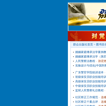
群众出版社首页
>
图书目
婚姻家庭继承法学案例
婚姻家庭继承法学（第
人民警察法教程
-
孙宏艳
实验设计与优化(中国刑
广东警官学院校训读本
初级保安员职业技能培
高级保安员职业技能培
中级保安员职业技能培
监狱人民警察礼仪教程
社区矫正工作规范
-
连春
社区矫正个案点评
-
连春