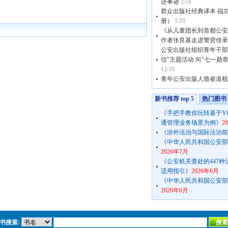
进事迹
2/18
群众出版社经典译本 福
册）
1/29
《从儿童团长到首都公安
作者张良基走进警营传承
公安出版社组织青年干部
信”主题活动 向“七一勋
12/10
青年公安出版人致崔道植
新书推荐 top 5
热门图书 t
《手把手教你玩转基于Y
通管理业务场景为例》
2
《涉外法治与国际法治前
《中华人民共和国公安部公
2026年7月
《公安机关查处的447
适用指引》
2026年6月
《中华人民共和国公安部公
2026年6月
书搜索: