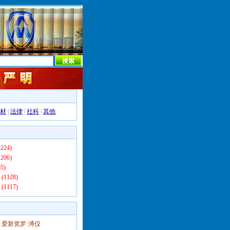
本社首页
本社简介
新闻中心
本社概况
机构设置
材
|
法律
|
社科
|
其他
224)
206)
5)
(1128)
(1117)
爱新觉罗·溥仪