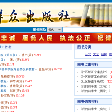
图书搜索:
图书分类
录
> 教 材
公安
|
文艺
|
侦探
|
教
教程（第四版）
-
张力(著)
21/9/1
四版）
-
张力(著)
21/9/1
图书点击排行
(著)
21/1/4
事警察学院专著类创新教材)
-
张振宇(著)
16/7/11
《社区矫正个案点评》
(1
-
殷梅霞(著)
16/5/13
《社区矫正工作规范》
(1
训教程
-
钟华明(著)
15/4/2
《社区矫正学教程》
(120
训教程
-
张绪梁(著)
15/4/2
《我的前半生（套装）》
训教程
-
邱煜(著)
15/4/2
《我的前半生（图录）》
-
孙宏艳(著)
13/10/8
图书销售排行
亮(著)
13/3/4
亮(著)
13/3/4
《我的前半生（套装）》