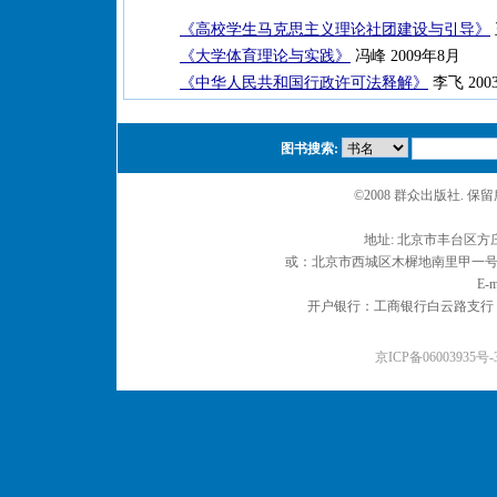
《高校学生马克思主义理论社团建设与引导》
《大学体育理论与实践》
冯峰 2009年8月
《中华人民共和国行政许可法释解》
李飞 2003
图书搜索:
©2008 群众出版社. 
地址: 北京市丰台区方庄
或：北京市西城区木樨地南里甲一号 邮编
E-m
开户银行：工商银行白云路支行 户名：
京ICP备06003935号-