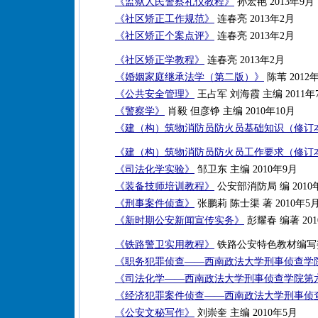
《监狱人民警察礼仪教程》
孙宏艳 2013年9月
《社区矫正工作规范》
连春亮 2013年2月
《社区矫正个案点评》
连春亮 2013年2月
《社区矫正学教程》
连春亮 2013年2月
《婚姻家庭继承法学（第二版）》
陈苇 2012
《公共安全管理》
王占军 刘海霞 主编 2011年
《警察学》
肖毅 但彦铮 主编 2010年10月
《建（构）筑物消防员防火员基础知识（修订
《建（构）筑物消防员防火员工作要求（修订
《司法化学实验》
邹卫东 主编 2010年9月
《装备技师培训教程》
公安部消防局 编 2010
《刑事案件侦查》
张鹏莉 陈士渠 著 2010年5
《新时期公安新闻宣传实务》
彭耀春 编著 201
《铁路警卫实用教程》
铁路公安特色教材编写委员
《职务犯罪侦查——西南政法大学刑事侦查学
《司法化学——西南政法大学刑事侦查学院第
《经济犯罪案件侦查——西南政法大学刑事侦
《公安文秘写作》
刘崇奎 主编 2010年5月