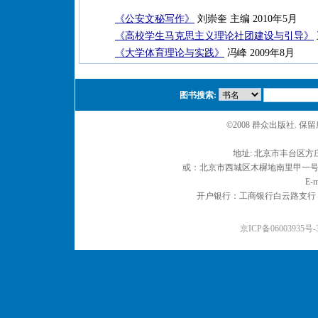
《公安文秘写作》
刘崇奎 主编 2010年5月
《高校学生马克思主义理论社团建设与引导》
《大学体育理论与实践》
冯峰 2009年8月
图书搜索:
©2008 群众出版社. 
地址: 北京市丰台区方庄
或：北京市西城区木樨地南里甲一号 邮编
E-m
开户银行：工商银行白云路支行 户名：
京ICP备06003935号-