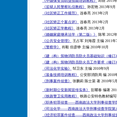
《中级保安员职业技能培训教程》
邱煜 2015
《监狱人民警察礼仪教程》
孙宏艳 2013年9月
《社区矫正工作规范》
连春亮 2013年2月
《社区矫正个案点评》
连春亮 2013年2月
《社区矫正学教程》
连春亮 2013年2月
《婚姻家庭继承法学（第二版）》
陈苇 2012
《公共安全管理》
王占军 刘海霞 主编 2011年
《警察学》
肖毅 但彦铮 主编 2010年10月
《建（构）筑物消防员防火员基础知识（修订
《建（构）筑物消防员防火员工作要求（修订
《司法化学实验》
邹卫东 主编 2010年9月
《装备技师培训教程》
公安部消防局 编 2010
《刑事案件侦查》
张鹏莉 陈士渠 著 2010年5
《新时期公安新闻宣传实务》
彭耀春 编著 201
《铁路警卫实用教程》
铁路公安特色教材编写委员
《职务犯罪侦查——西南政法大学刑事侦查学
《司法化学——西南政法大学刑事侦查学院第
《经济犯罪案件侦查——西南政法大学刑事侦