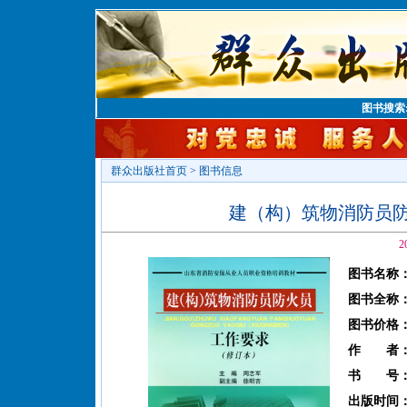
图书搜索
群众出版社首页
>
图书信息
建（构）筑物消防员
2
图书名称
图书全称
图书价格
作 者
书 号
出版时间