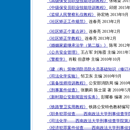
《高级保安员职业技能培训教程》
张绪梁 201
《中级保安员职业技能培训教程》
邱煜 2015
《监狱人民警察礼仪教程》
孙宏艳 2013年9月
《社区矫正工作规范》
连春亮 2013年2月
《社区矫正个案点评》
连春亮 2013年2月
《社区矫正学教程》
连春亮 2013年2月
《婚姻家庭继承法学（第二版）》
陈苇 2012
《公共安全管理》
王占军 刘海霞 主编 2011年
《警察学》
肖毅 但彦铮 主编 2010年10月
《建（构）筑物消防员防火员基础知识（修订
《司法化学实验》
邹卫东 主编 2010年9月
《装备技师培训教程》
公安部消防局 编 2010
《刑事案件侦查》
张鹏莉 陈士渠 著 2010年5
《新时期公安新闻宣传实务》
彭耀春 编著 201
《铁路警卫实用教程》
铁路公安特色教材编写委员
《职务犯罪侦查——西南政法大学刑事侦查学
《司法化学——西南政法大学刑事侦查学院第
《经济犯罪案件侦查——西南政法大学刑事侦