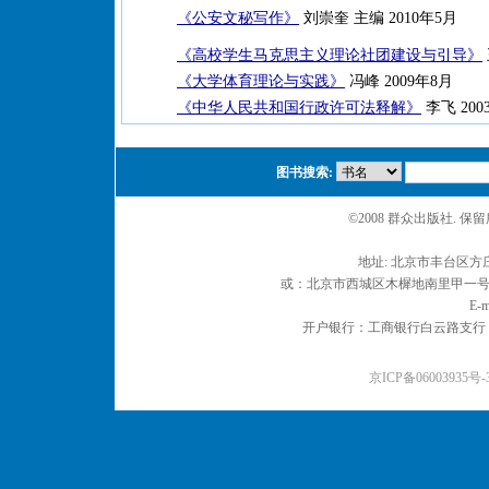
《公安文秘写作》
刘崇奎 主编 2010年5月
《高校学生马克思主义理论社团建设与引导》
《大学体育理论与实践》
冯峰 2009年8月
《中华人民共和国行政许可法释解》
李飞 2003
图书搜索:
©2008 群众出版社. 
地址: 北京市丰台区方庄
或：北京市西城区木樨地南里甲一号 邮编
E-m
开户银行：工商银行白云路支行 户名：
京ICP备06003935号-