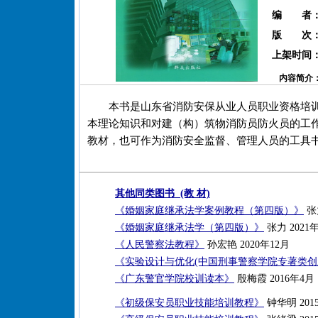
编 者
版 次
上架时间
内容简介
本书是山东省消防安保从业人员职业资格培
本理论知识和对建（构）筑物消防员防火员的工
教材，也可作为消防安全监督、管理人员的工具
其他同类图书 (教 材)
《婚姻家庭继承法学案例教程（第四版）》
张力
《婚姻家庭继承法学（第四版）》
张力 2021
《人民警察法教程》
孙宏艳 2020年12月
《实验设计与优化(中国刑事警察学院专著类创
《广东警官学院校训读本》
殷梅霞 2016年4月
《初级保安员职业技能培训教程》
钟华明 201