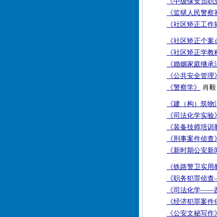
《中级保安员职
《监狱人民警察
《社区矫正工作
《社区矫正个案
《社区矫正学教
《婚姻家庭继承
《公共安全管理
《警察学》
肖毅 
《建（构）筑物
《司法化学实验
《装备技师培训
《刑事案件侦查
《新时期公安新
《铁路警卫实用
《职务犯罪侦查
《司法化学——
《经济犯罪案件
《公安文秘写作