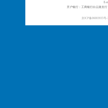
E-m
开户银行：工商银行白云路支行 户名：
京ICP备06003935号-