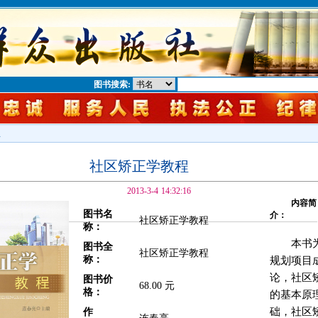
图书搜索:
息
社区矫正学教程
2013-3-4 14:32:16
内容简
图书名
介：
社区矫正学教程
称：
本书
图书全
社区矫正学教程
称：
规划项目
论，社区
图书价
68.00 元
格：
的基本原
础，社区
作