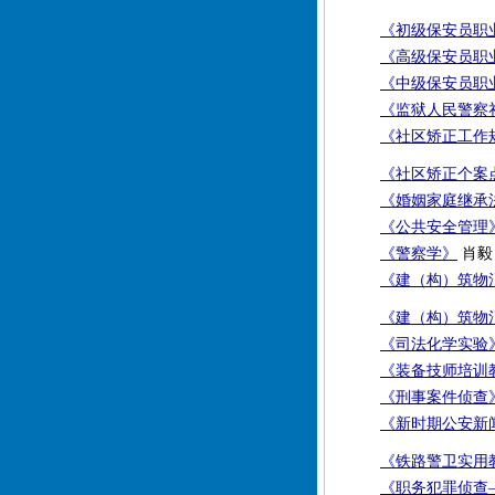
《初级保安员职
《高级保安员职
《中级保安员职
《监狱人民警察
《社区矫正工作
《社区矫正个案
《婚姻家庭继承
《公共安全管理
《警察学》
肖毅 
《建（构）筑物
《建（构）筑物
《司法化学实验
《装备技师培训
《刑事案件侦查
《新时期公安新
《铁路警卫实用
《职务犯罪侦查