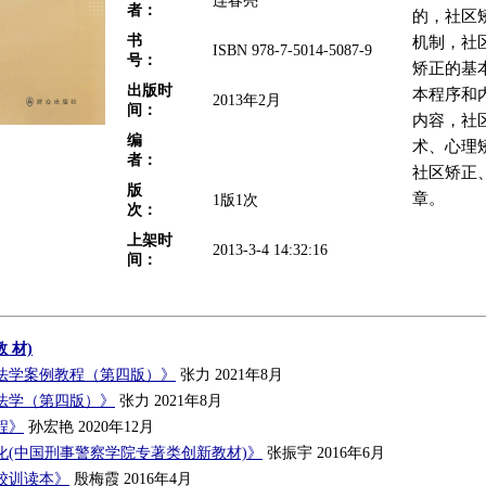
连春亮
者：
的，社区
书
机制，社
ISBN 978-7-5014-5087-9
号：
矫正的基
出版时
本程序和
2013年2月
间：
内容，社
编
术、心理
者：
社区矫正
版
章。
1版1次
次：
上架时
2013-3-4 14:32:16
间：
 材)
法学案例教程（第四版）》
张力 2021年8月
法学（第四版）》
张力 2021年8月
程》
孙宏艳 2020年12月
化(中国刑事警察学院专著类创新教材)》
张振宇 2016年6月
校训读本》
殷梅霞 2016年4月