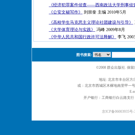
《经济犯罪案件侦查——西南政法大学刑事侦
《公安文秘写作》
刘崇奎 主编 2010年5月
《高校学生马克思主义理论社团建设与引导》
《大学体育理论与实践》
冯峰 2009年8月
《中华人民共和国行政许可法释解》
李飞 2003
图书搜索:
©2008 群众出版社. 
地址: 北京市丰台区方庄
或：北京市西城区木樨地南里甲一号 邮编
E-m
开户银行：工商银行白云路支行 户名：
京ICP备06003935号-