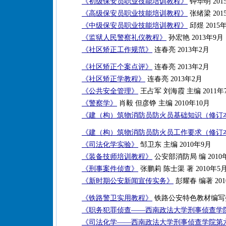
《初级保安员职业技能培训教程》
钟华明 201
《高级保安员职业技能培训教程》
张绪梁 201
《中级保安员职业技能培训教程》
邱煜 2015
《监狱人民警察礼仪教程》
孙宏艳 2013年9月
《社区矫正工作规范》
连春亮 2013年2月
《社区矫正个案点评》
连春亮 2013年2月
《社区矫正学教程》
连春亮 2013年2月
《公共安全管理》
王占军 刘海霞 主编 2011年
《警察学》
肖毅 但彦铮 主编 2010年10月
《建（构）筑物消防员防火员基础知识（修订
《建（构）筑物消防员防火员工作要求（修订
《司法化学实验》
邹卫东 主编 2010年9月
《装备技师培训教程》
公安部消防局 编 2010
《刑事案件侦查》
张鹏莉 陈士渠 著 2010年5
《新时期公安新闻宣传实务》
彭耀春 编著 201
《铁路警卫实用教程》
铁路公安特色教材编写委员
《职务犯罪侦查——西南政法大学刑事侦查学
《司法化学——西南政法大学刑事侦查学院第