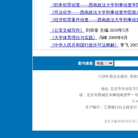
《职务犯罪侦查——西南政法大学刑事侦查学
《司法化学——西南政法大学刑事侦查学院第
《经济犯罪案件侦查——西南政法大学刑事侦
《公安文秘写作》
刘崇奎 主编 2010年5月
《大学体育理论与实践》
冯峰 2009年8月
《中华人民共和国行政许可法释解》
李飞 2003
图书搜索:
©2008 群众出版社. 
地址: 北京市丰台区方庄
或：北京市西城区木樨地南里甲一号 邮编
E-m
开户银行：工商银行白云路支行 户名：
京ICP备06003935号-