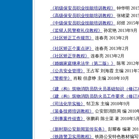
《初级保安员职业技能培训教程》
钟华明 201
《高级保安员职业技能培训教程》
张绪梁 201
《中级保安员职业技能培训教程》
邱煜 2015
《监狱人民警察礼仪教程》
孙宏艳 2013年9月
《社区矫正工作规范》
连春亮 2013年2月
《社区矫正个案点评》
连春亮 2013年2月
《社区矫正学教程》
连春亮 2013年2月
《婚姻家庭继承法学（第二版）》
陈苇 2012
《公共安全管理》
王占军 刘海霞 主编 2011年
《警察学》
肖毅 但彦铮 主编 2010年10月
《建（构）筑物消防员防火员基础知识（修订
《建（构）筑物消防员防火员工作要求（修订
《司法化学实验》
邹卫东 主编 2010年9月
《装备技师培训教程》
公安部消防局 编 2010
《刑事案件侦查》
张鹏莉 陈士渠 著 2010年5
《新时期公安新闻宣传实务》
彭耀春 编著 201
《铁路警卫实用教程》
铁路公安特色教材编写委员