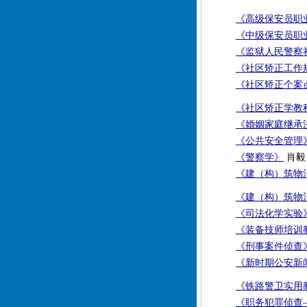
《高级保安员职
《中级保安员职
《监狱人民警察
《社区矫正工作
《社区矫正个案
《社区矫正学教
《婚姻家庭继承
《公共安全管理
《警察学》
肖毅 
《建（构）筑物
《建（构）筑物
《司法化学实验
《装备技师培训
《刑事案件侦查
《新时期公安新
《铁路警卫实用
《职务犯罪侦查