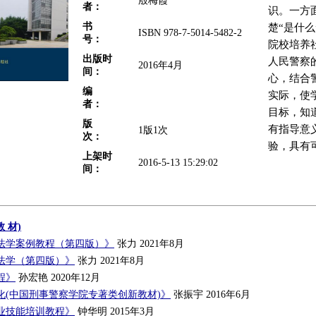
殷梅霞
者：
识。一方
书
楚“是什
ISBN 978-7-5014-5482-2
号：
院校培养
出版时
人民警察
2016年4月
间：
心，结合
编
实际，使
者：
目标，知
版
有指导意
1版1次
次：
验，具有
上架时
2016-5-13 15:29:02
间：
 材)
法学案例教程（第四版）》
张力 2021年8月
法学（第四版）》
张力 2021年8月
程》
孙宏艳 2020年12月
化(中国刑事警察学院专著类创新教材)》
张振宇 2016年6月
业技能培训教程》
钟华明 2015年3月