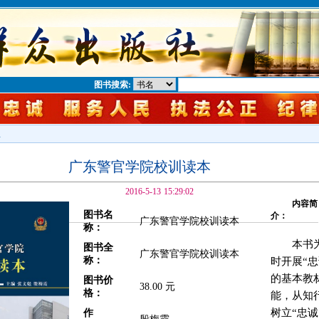
图书搜索:
息
广东警官学院校训读本
2016-5-13 15:29:02
内容简
图书名
介：
广东警官学院校训读本
称：
本书
图书全
广东警官学院校训读本
称：
时开展“
的基本教
图书价
38.00 元
格：
能，从知
树立“忠
作