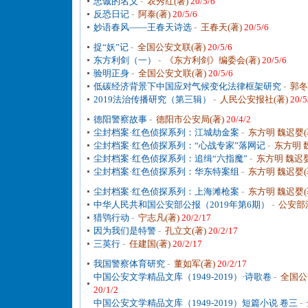
忠诚的名义
-
农秀红(著)
20/5/6
反恐日记
-
阿泰(著)
20/5/6
妙语春风——王春天诗选
-
王春天(著)
20/5/6
捉“妖”记
-
全国公安文联(著)
20/5/6
东方利剑（一）
-
《东方利剑》编委会(著)
20/5/6
验明正身
-
全国公安文联(著)
20/5/6
低碳经济背景下中国应对气候变化法律框架研究
-
郭冬
2019法治传播研究（第三辑）
-
人民公安报社(著)
20/5
德阳警察故事
-
德阳市公安局(著)
20/4/2
尘封档案·红色侦探系列：江城劫金案
-
东方明 魏迟婴(
尘封档案·红色侦探系列：“心战专家”落网记
-
东方明 
尘封档案·红色侦探系列：追缉“六指魔”
-
东方明 魏迟婴
尘封档案·红色侦探系列：华东特案组
-
东方明 魏迟婴(
尘封档案·红色侦探系列：上海滩枪案
-
东方明 魏迟婴(
中华人民共和国公安部公报（2019年第6期）
-
公安部
猎鸮行动
-
宁志凡(著)
20/2/17
因为我们是特警
-
孔立文(著)
20/2/17
三英行
-
任建国(著)
20/2/17
我国警察体育研究
-
董如军(著)
20/2/17
中国公安文学精品文库（1949-2019）·诗歌卷
-
全国公
20/1/2
中国公安文学精品文库（1949-2019）短篇小说 卷三
-