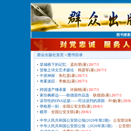
图书搜索
群众出版社首页
>
图书目录
皇城根下的记忆
-
孟向荣(著)
20/7/1
贺敬之诗文艺术摭论
-
韩彦军(著)
20/7/1
中原神探
-
朱红彦(著)
20/7/1
奇案迷踪
-
李焕志(著)
20/7/1
跨国遗产继承案
-
许丽晴(著)
20/7/1
家住枫桥边——耿德迎作品选
-
耿德迎(著)
20/7/1
误导性的DNA证据——司法误判的原因
-
叶健(著)
20/6
举枪那一刻
-
全国公安文联(著)
20/6/1
赎罪
-
全国公安文联(著)
20/6/1
中华人民共和国公安部公报(2020年第2期)
-
公安部法制
中华人民共和国公安部公报（2020年第1期）
-
公安部