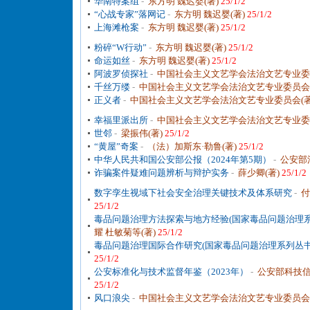
华南特案组
-
东方明 魏迟婴(著)
25/1/2
“心战专家”落网记
-
东方明 魏迟婴(著)
25/1/2
上海滩枪案
-
东方明 魏迟婴(著)
25/1/2
粉碎“W行动”
-
东方明 魏迟婴(著)
25/1/2
命运如丝
-
东方明 魏迟婴(著)
25/1/2
阿波罗侦探社
-
中国社会主义文艺学会法治文艺专业委
千丝万缕
-
中国社会主义文艺学会法治文艺专业委员会(
正义者
-
中国社会主义文艺学会法治文艺专业委员会(著
幸福里派出所
-
中国社会主义文艺学会法治文艺专业委
世邻
-
梁振伟(著)
25/1/2
“黄屋”奇案
-
（法）加斯东·勒鲁(著)
25/1/2
中华人民共和国公安部公报（2024年第5期）
-
公安部
诈骗案件疑难问题辨析与辩护实务
-
薛少卿(著)
25/1/2
数字孪生视域下社会安全治理关键技术及体系研究
-
付
25/1/2
毒品问题治理方法探索与地方经验(国家毒品问题治理系
耀 杜敏菊等(著)
25/1/2
毒品问题治理国际合作研究(国家毒品问题治理系列丛书
25/1/2
公安标准化与技术监督年鉴（2023年）
-
公安部科技信
25/1/2
风口浪尖
-
中国社会主义文艺学会法治文艺专业委员会(