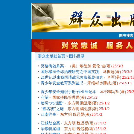
图书搜索
群众出版社首页
>
图书目录
莫格街凶杀案
-
（美）埃德加·爱伦·坡(著)
25/3/3
国际移民全球治理研究之中国实践
-
马振超(著)
25/3/3
21世纪以来我国谍战元素影视剧研究
-
肖军(著)
25/2/1
青少年安全教育系列丛书
-
宋维彬 刘鹏志(著)
25/2/13
青少年安全知识手册·作业登记本
-
本书编写组(著)
25/
守望
-
国家移民管理局(著)
25/1/2
追缉“六指魔”
-
东方明 魏迟婴(著)
25/1/2
“投名状”之谜
-
东方明 魏迟婴(著)
25/1/2
江南往事
-
东方明 魏迟婴(著)
25/1/2
江城劫金案
-
东方明 魏迟婴(著)
25/1/2
华东特案组
-
东方明 魏迟婴(著)
25/1/2