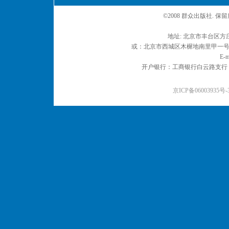
©2008 群众出版社. 
地址: 北京市丰台区方庄
或：北京市西城区木樨地南里甲一号 邮编
E-m
开户银行：工商银行白云路支行 户名：
京ICP备06003935号-