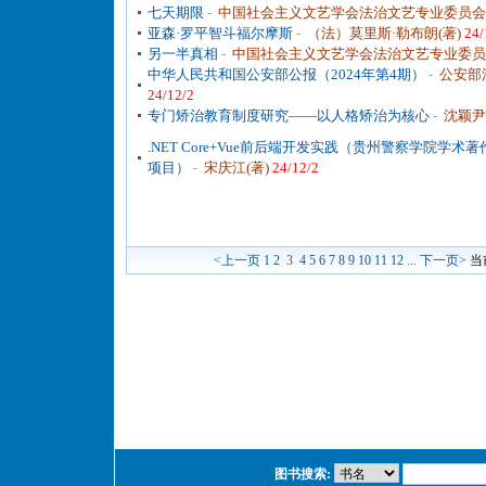
七天期限
-
中国社会主义文艺学会法治文艺专业委员会(
亚森·罗平智斗福尔摩斯
-
（法）莫里斯·勒布朗(著)
24/
另一半真相
-
中国社会主义文艺学会法治文艺专业委员
中华人民共和国公安部公报（2024年第4期）
-
公安部
24/12/2
专门矫治教育制度研究——以人格矫治为核心
-
沈颖尹
.NET Core+Vue前后端开发实践（贵州警察学院学术
项目）
-
宋庆江(著)
24/12/2
<上一页
1
2
3
4
5
6
7
8
9
10
11
12
...
下一页>
当
图书搜索: