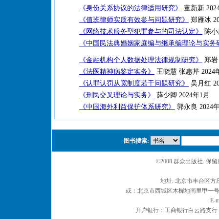
《身份关系协议的法律适用研究》
董新新 202
《值班律师实质有效参与问题研究》
郑雁冰 20
《网络技术服务型犯罪参与的司法认定》
陈小
《中国民法典婚姻家庭编与继承编理论与实务
《金融机构个人数据处理法律规制研究》
郑岩 
《法医精神病鉴定实务》
王晓慧 张惠芹 2024
《认罪认罚从宽制度若干问题研究》
吴月红 20
《刑民交叉理论与实务》
薛少卿 2024年1月
《中国海外利益保护体系研究》
郭永良 2024
图书搜索:
©2008 群众出版社. 
地址: 北京市丰台区方庄
或：北京市西城区木樨地南里甲一号 邮编
E-m
开户银行：工商银行白云路支行 户名：