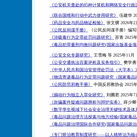
《公安机关查处的85种计算机和网络安全行政
《联合国维和行动中武力使用研究》
伍建华 20
《药品安全与药品物证检验》
张文骥 2026年2
《公民反间谍手册》
《公民反间谍手册》编写组 
《涉吸毒行为定罪处罚问题研究》
苏青 2025
《毒品犯罪量刑均衡问题研究(国家出版基金项
《公安文化专题研究》
王雪梅 等 2025年11月
《公安交通执法百案评析及实务指引》
樊学勇等
《中华人民共和国治安管理处罚法（大字本）
《物流寄递毒品行为定罪问题研究（国家毒品
《公民防范邪教手册》
中国反邪教协会 2025
《煽动行为独立入罪化研究》
刘圃君 2025年7
《诈骗案件疑难问题辨析与辩护实务》
薛少卿 
《数字孪生视域下社会安全治理关键技术及体
《毒品问题治理方法探索与地方经验(国家毒品
《毒品问题治理国际合作研究(国家毒品问题治
《专门矫治教育制度研究——以人格矫治为核