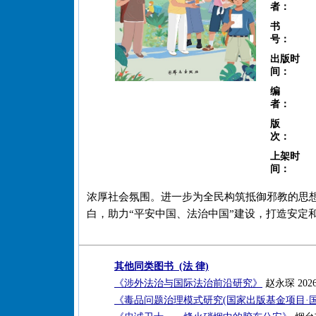
者：
书
号：
出版时
间：
编
者：
版
次：
上架时
间：
浓厚社会氛围。进一步为全民构筑抵御邪教的思
白，助力“平安中国、法治中国”建设，打造安定
其他同类图书 (法 律)
《涉外法治与国际法治前沿研究》
赵永琛 202
《毒品问题治理模式研究(国家出版基金项目·