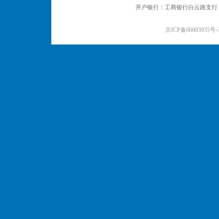
开户银行：工商银行白云路支行 户名：
京ICP备06003935号-