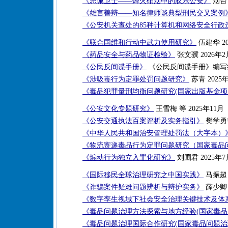
《忠诚卫士——烽火硝烟中的胶东公安》
烟台
《雄言善辩——知名律师谈典型刑民交叉案例
《公安机关查处的85种计算机和网络安全行政
《联合国维和行动中武力使用研究》
伍建华 20
《药品安全与药品物证检验》
张文骥 2026年2
《公民反间谍手册》
《公民反间谍手册》编写组 
《涉吸毒行为定罪处罚问题研究》
苏青 2025
《毒品犯罪量刑均衡问题研究(国家出版基金项
《公安文化专题研究》
王雪梅 等 2025年11月
《公安交通执法百案评析及实务指引》
樊学勇等
《中华人民共和国治安管理处罚法（大字本）
《物流寄递毒品行为定罪问题研究（国家毒品
《煽动行为独立入罪化研究》
刘圃君 2025年7
《国际移民全球治理研究之中国实践》
马振超 
《诈骗案件疑难问题辨析与辩护实务》
薛少卿 
《数字孪生视域下社会安全治理关键技术及体
《毒品问题治理方法探索与地方经验(国家毒品
《毒品问题治理国际合作研究(国家毒品问题治