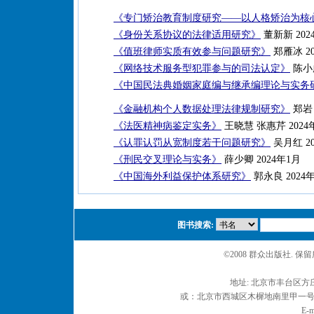
《专门矫治教育制度研究——以人格矫治为核
《身份关系协议的法律适用研究》
董新新 202
《值班律师实质有效参与问题研究》
郑雁冰 20
《网络技术服务型犯罪参与的司法认定》
陈小
《中国民法典婚姻家庭编与继承编理论与实务
《金融机构个人数据处理法律规制研究》
郑岩 
《法医精神病鉴定实务》
王晓慧 张惠芹 2024
《认罪认罚从宽制度若干问题研究》
吴月红 20
《刑民交叉理论与实务》
薛少卿 2024年1月
《中国海外利益保护体系研究》
郭永良 2024
图书搜索:
©2008 群众出版社. 
地址: 北京市丰台区方庄
或：北京市西城区木樨地南里甲一号 邮编
E-m