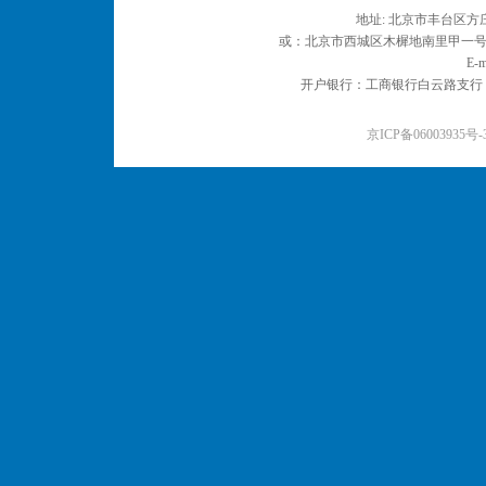
地址: 北京市丰台区方庄
或：北京市西城区木樨地南里甲一号 邮编
E-m
开户银行：工商银行白云路支行 户名：
京ICP备06003935号-