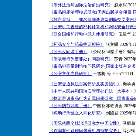
《涉外法治与国际法治前沿研究》
赵永琛 202
《毒品问题治理模式研究(国家出版基金项目·
《雄言善辩——知名律师谈典型刑民交叉案例
《公安机关查处的85种计算机和网络安全行政
《联合国维和行动中武力使用研究》
伍建华 20
《药品安全与药品物证检验》
张文骥 2026年2
《公民反间谍手册》
《公民反间谍手册》编写组 
《涉吸毒行为定罪处罚问题研究》
苏青 2025
《毒品犯罪量刑均衡问题研究(国家出版基金项
《公安文化专题研究》
王雪梅 等 2025年11月
《公安交通执法百案评析及实务指引》
樊学勇等
《中华人民共和国治安管理处罚法（大字本）
《物流寄递毒品行为定罪问题研究（国家毒品
《公民防范邪教手册》
中国反邪教协会 2025
《煽动行为独立入罪化研究》
刘圃君 2025年7
《国际移民全球治理研究之中国实践》
马振超 
《诈骗案件疑难问题辨析与辩护实务》
薛少卿 