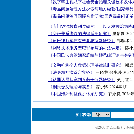
《数字孪生视域下社会安全治理关键技术及体
《毒品问题治理方法探索与地方经验(国家毒品
《毒品问题治理国际合作研究(国家毒品问题治
《专门矫治教育制度研究——以人格矫治为核
《身份关系协议的法律适用研究》
董新新 202
《值班律师实质有效参与问题研究》
郑雁冰 20
《网络技术服务型犯罪参与的司法认定》
陈小
《中国民法典婚姻家庭编与继承编理论与实务
《金融机构个人数据处理法律规制研究》
郑岩 
《法医精神病鉴定实务》
王晓慧 张惠芹 2024
《认罪认罚从宽制度若干问题研究》
吴月红 20
《刑民交叉理论与实务》
薛少卿 2024年1月
《中国海外利益保护体系研究》
郭永良 2024
图书搜索:
©2008 群众出版社. 