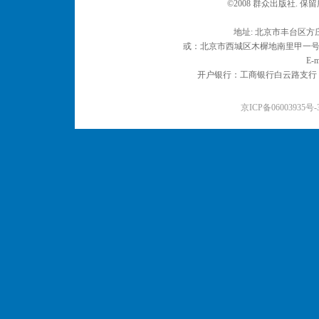
©2008 群众出版社. 
地址: 北京市丰台区方庄
或：北京市西城区木樨地南里甲一号 邮编
E-m
开户银行：工商银行白云路支行 户名：
京ICP备06003935号-