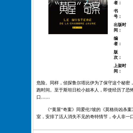
者：
书
号：
出版时
间：
编
者：
版
次：
上架时
间：
危险。同样，侦探鲁尔塔比伊为了保守这个秘密
跑时间。至于斯坦日松小姐本人，即使经历了恐
口……
《“黄屋”奇案》同爱伦?坡的《莫格街凶杀
室，安排了活人消失不见的奇特情节，令人非一