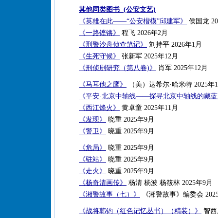
其他同类图书 (公安文艺)
《英雄在此——“公安楷模”邱建军》
侯国龙 20
《一路铿锵》
程飞 2026年2月
《刑警沙舟侦查笔记》
刘持平 2026年1月
《生死守候》
张新军 2025年12月
《刑侦剧研究（第八卷)》
肖军 2025年12月
《马耳他之鹰》
（美）达希尔·哈米特 2025年1
《平安·北京中轴线——探寻北京中轴线的藏
《西江烽火》
黄卓童 2025年11月
《发现》
晓重 2025年9月
《警卫》
晓重 2025年9月
《危局》
晓重 2025年9月
《驻站》
晓重 2025年9月
《走火》
晓重 2025年9月
《杨奇清画传》
杨清 杨波 杨筱林 2025年9月
《湘警故事（七）》
《湘警故事》编委会 202
《战将韩钧（红色记忆丛书）（精装）》
智西乐