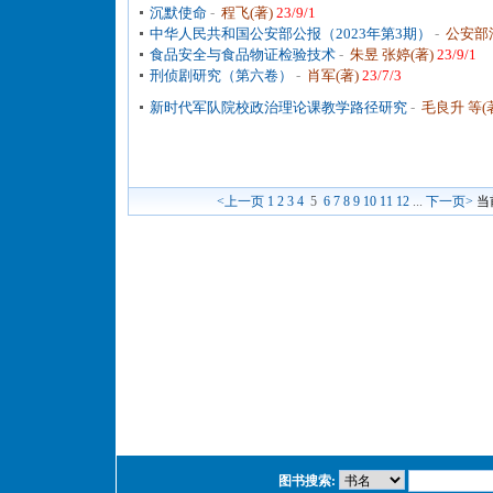
沉默使命
-
程飞(著)
23/9/1
中华人民共和国公安部公报（2023年第3期）
-
公安部
食品安全与食品物证检验技术
-
朱昱 张婷(著)
23/9/1
刑侦剧研究（第六卷）
-
肖军(著)
23/7/3
新时代军队院校政治理论课教学路径研究
-
毛良升 等(
<上一页
1
2
3
4
5
6
7
8
9
10
11
12
...
下一页>
当
图书搜索: