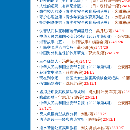
野性的证明（有声纪念版）
-
（日）森村诚一(著)
24/3
人性的证明（有声纪念版）
-
（日）森村诚一(著)
24/3
防范校园欺凌（青少年安全教育系列丛书）
-
宋维彬(
守护心理健康（青少年安全教育系列丛书）
-
刘鹏志(
拒绝网络伤害（青少年安全教育系列丛书）
-
宋维彬(
认罪认罚从宽制度若干问题研究
-
吴月红(著)
24/3/1
中华人民共和国公安部公报（2023年第6期）
-
公安部
湘警故事（五）
-
《湘警故事》编委会(著)
24/1/26
刑民交叉理论与实务
-
薛少卿(著)
24/1/26
中国海外利益保护体系研究
-
郭永良(著)
24/1/26
三个嫌疑人
-
冯世荣(著)
24/1/2
中华人民共和国公安部公报（2023年第5期）
-
公安部
花溪文史漫笔
-
薛春波(著)
24/1/2
现在到永远——南医大女生被害案侦破全景纪实
-
许丽
假如触到彩虹
-
沈伟红(著)
23/12/1
虚拟货币及其政策法律规制
-
冯文刚 叶茂 车亮(著)
23/
暗战西林
-
宁志凡 宁波(著)
23/12/1
中华人民共和国公安部公报（2023年第4期）
-
公安部
23/12/1
灭火救援典型战例分析
-
刘彬(著)
23/12/1
唐诗新读——经典唐诗赏析
-
陈柯(著)
23/12/1
溺水警情处置实训教程
-
刘文境 姚本佐(著)
23/10/7