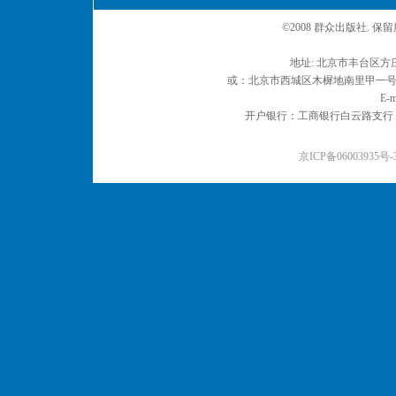
©2008 群众出版社. 
地址: 北京市丰台区方庄
或：北京市西城区木樨地南里甲一号 邮编
E-m
开户银行：工商银行白云路支行 户名：
京ICP备06003935号-