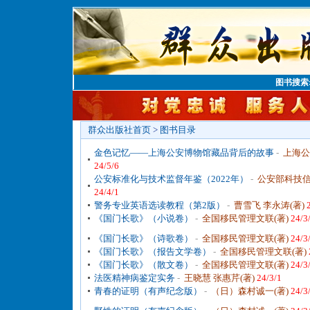
图书搜索
群众出版社首页
>
图书目录
金色记忆——上海公安博物馆藏品背后的故事
-
上海公
24/5/6
公安标准化与技术监督年鉴（2022年）
-
公安部科技信
24/4/1
警务专业英语选读教程（第2版）
-
曹雪飞 李永涛(著)
《国门长歌》（小说卷）
-
全国移民管理文联(著)
24/3
《国门长歌》（诗歌卷）
-
全国移民管理文联(著)
24/3
《国门长歌》（报告文学卷）
-
全国移民管理文联(著)
《国门长歌》（散文卷）
-
全国移民管理文联(著)
24/3
法医精神病鉴定实务
-
王晓慧 张惠芹(著)
24/3/1
青春的证明（有声纪念版）
-
（日）森村诚一(著)
24/3