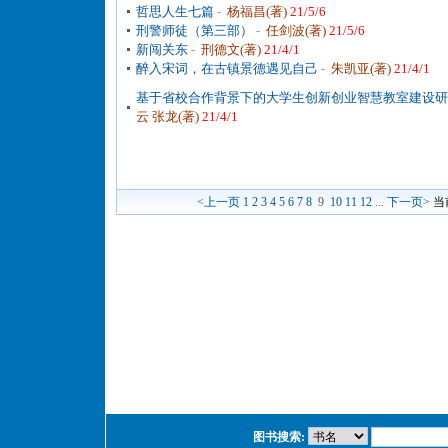
哲思人生七篇
-
杨福昌(著)
21/5/6
刑警师徒（第三部）
-
任剑波(著)
21/5/6
新闯关东
-
刑德文(著)
21/4/1
醉入宋词，在古镇景德遇见自己
-
朱凯亚(著)
21/4/1
基于省校合作背景下的大学生创新创业智慧教室建设研
云 张龙(著)
21/4/1
<上一页
1
2
3
4
5
6
7
8
9
10
11
12
...
下一页>
当
图书搜索: