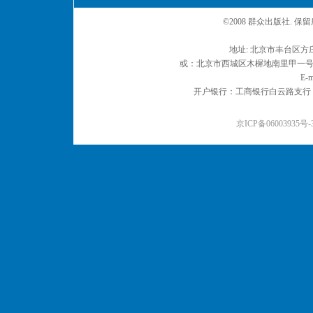
©2008 群众出版社. 
地址: 北京市丰台区方庄
或：北京市西城区木樨地南里甲一号 邮编
E-m
开户银行：工商银行白云路支行 户名：
京ICP备06003935号-