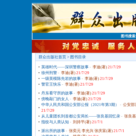
图书搜索
群众出版社首页
>
图书目录
英雄时代——深圳警察故事
-
李迪(著)
21/7/29
徐州刑警
-
李迪(著)
21/7/29
一级英模陈先岩的故事
-
李迪(著)
21/7/29
警官王快乐
-
李迪(著)
21/7/29
丹东看守所的故事
-
李迪(著)
21/7/29
傍晚敲门的女人
-
李迪(著)
21/7/29
中华人民共和国公安部公报（2021年第3期）
-
公安部
21/7/29
从儿童团长到首都公安局长——张良基回忆录
-
张良基
指纹与人类认知
-
刘持平(著)
21/7/1
派出所的故事
-
张奕元 李光兴 张庆富(著)
21/7/1