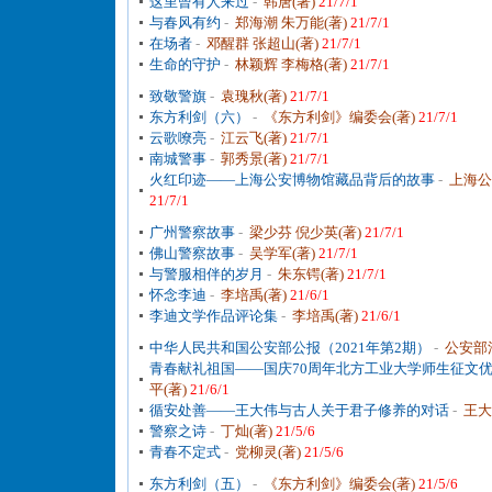
这里曾有人来过
-
韩唐(著)
21/7/1
与春风有约
-
郑海潮 朱万能(著)
21/7/1
在场者
-
邓醒群 张超山(著)
21/7/1
生命的守护
-
林颖辉 李梅格(著)
21/7/1
致敬警旗
-
袁瑰秋(著)
21/7/1
东方利剑（六）
-
《东方利剑》编委会(著)
21/7/1
云歌嘹亮
-
江云飞(著)
21/7/1
南城警事
-
郭秀景(著)
21/7/1
火红印迹——上海公安博物馆藏品背后的故事
-
上海公
21/7/1
广州警察故事
-
梁少芬 倪少英(著)
21/7/1
佛山警察故事
-
吴学军(著)
21/7/1
与警服相伴的岁月
-
朱东锷(著)
21/7/1
怀念李迪
-
李培禹(著)
21/6/1
李迪文学作品评论集
-
李培禹(著)
21/6/1
中华人民共和国公安部公报（2021年第2期）
-
公安部
青春献礼祖国——国庆70周年北方工业大学师生征文
平(著)
21/6/1
循安处善——王大伟与古人关于君子修养的对话
-
王大
警察之诗
-
丁灿(著)
21/5/6
青春不定式
-
党柳灵(著)
21/5/6
东方利剑（五）
-
《东方利剑》编委会(著)
21/5/6