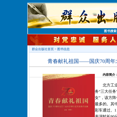
图书搜索
群众出版社首页
>
图书信息
青春献礼祖国——国庆70周
内容简介
北方工
务“三大任务
女”，该方
最多的。其
彩车通过。1
表演时长90