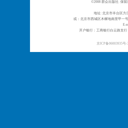
©2008 群众出版社. 
地址: 北京市丰台区方庄
或：北京市西城区木樨地南里甲一号 邮编
E-m
开户银行：工商银行白云路支行 户名：
京ICP备06003935号-