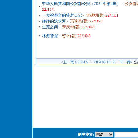
中华人民共和国公安部公报（2022年第5期）
-
公安部
22/11/1
一位检察官的驻所日记
-
李砚明(著)
22/11/1
静静的汶水河
-
冯琦昊(著)
22/10/8
生死之问
-
宋庆华(著)
22/10/8
林海警探
-
贺平(著)
22/10/8
<上一页
1
2
3
4
5
6
7
8
9
10
11
12
...
下一页>
当
图书搜索: