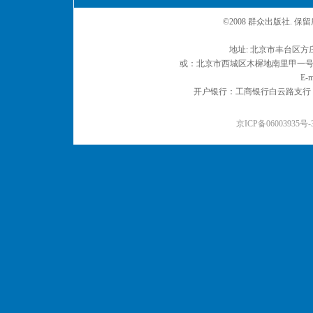
©2008 群众出版社. 
地址: 北京市丰台区方庄
或：北京市西城区木樨地南里甲一号 邮编
E-m
开户银行：工商银行白云路支行 户名：
京ICP备06003935号-