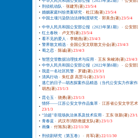
中华人民共和国公安部公报（2023年第2期）
-
公安部
刑侦机动队
-
张建芳(著)
23/5/4
婚姻家庭纠纷类案研究
-
杜江涌(著)
23/5/4
中国土壤污染防治法律制度研究
-
郭美含(著)
23/5/4
中华人民共和国公安部公报（2023年第1期）
-
公安部
红土春秋
-
卢文芳(著)
23/5/4
看不见的爱人
-
李晓燕(著)
23/4/3
警界散文精选
-
全国公安文联散文分会(著)
23/4/3
蜀之恋
-
陈诚(著)
23/4/3
智慧交管数据治理技术与应用
-
王东 朱峻涛(著)
23/4/3
中华人民共和国公安部公报（2022年第6期）
-
公安部
我是一名社区民警
-
罗建(著)
23/3/1
清风行动
-
朱红彦 高罡斗(著)
23/3/1
逃亡的日子---胡杰探案作品精选（当代公安实力作家
胡杰(著)
23/1/3
昆仑玉
-
骁勇(著)
23/1/3
情怀——江苏公安文学作品集萃
-
江苏省公安文学艺术
23/1/3
“治超”非现场执法体系及技术应用
-
王东 张新(著)
23/1
青春蓝
-
武汉市消防救援支队(著)
23/1/3
画像
-
付旭东(著)
22/11/30
刑侦剧研究（第五卷）
-
肖军(著)
22/11/30