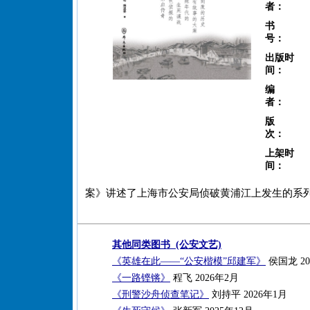
者：
书
号：
出版时
间：
编
者：
版
次：
上架时
间：
案》讲述了上海市公安局侦破黄浦江上发生的系
其他同类图书 (公安文艺)
《英雄在此——“公安楷模”邱建军》
侯国龙 20
《一路铿锵》
程飞 2026年2月
《刑警沙舟侦查笔记》
刘持平 2026年1月