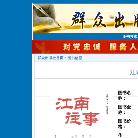
图书搜索
群众出版社首页
>
图书信息
江
图书名
称：
图书全
称：
图书价
格：
作