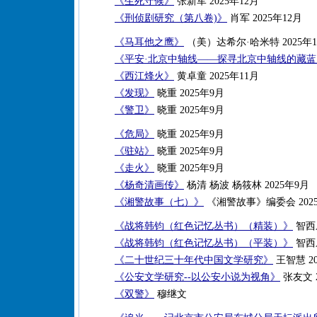
《生死守候》
张新军 2025年12月
《刑侦剧研究（第八卷)》
肖军 2025年12月
《马耳他之鹰》
（美）达希尔·哈米特 2025年1
《平安·北京中轴线——探寻北京中轴线的藏
《西江烽火》
黄卓童 2025年11月
《发现》
晓重 2025年9月
《警卫》
晓重 2025年9月
《危局》
晓重 2025年9月
《驻站》
晓重 2025年9月
《走火》
晓重 2025年9月
《杨奇清画传》
杨清 杨波 杨筱林 2025年9月
《湘警故事（七）》
《湘警故事》编委会 202
《战将韩钧（红色记忆丛书）（精装）》
智西乐
《战将韩钧（红色记忆丛书）（平装）》
智西乐
《二十世纪三十年代中国文学研究》
王智慧 20
《公安文学研究--以公安小说为视角》
张友文 2
《双警》
穆继文