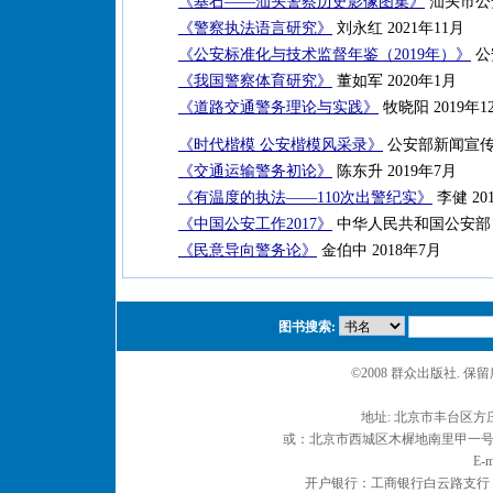
《基石——汕头警察历史影像图集》
汕头市公安
《警察执法语言研究》
刘永红 2021年11月
《公安标准化与技术监督年鉴（2019年）》
公
《我国警察体育研究》
董如军 2020年1月
《道路交通警务理论与实践》
牧晓阳 2019年1
《时代楷模 公安楷模风采录》
公安部新闻宣传局
《交通运输警务初论》
陈东升 2019年7月
《有温度的执法——110次出警纪实》
李健 20
《中国公安工作2017》
中华人民共和国公安部 2
《民意导向警务论》
金伯中 2018年7月
图书搜索:
©2008 群众出版社. 
地址: 北京市丰台区方庄
或：北京市西城区木樨地南里甲一号 邮编
E-m
开户银行：工商银行白云路支行 户名：