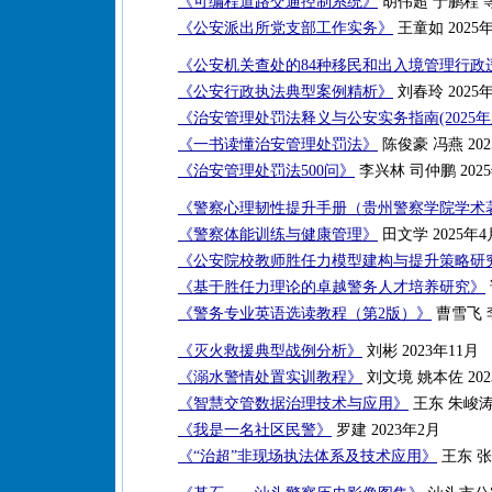
《可编程道路交通控制系统》
胡伟超 于鹏程 等
《公安派出所党支部工作实务》
王童如 2025年
《公安机关查处的84种移民和出入境管理行政
《公安行政执法典型案例精析》
刘春玲 2025
《治安管理处罚法释义与公安实务指南(2025年
《一书读懂治安管理处罚法》
陈俊豪 冯燕 202
《治安管理处罚法500问》
李兴林 司仲鹏 202
《警察心理韧性提升手册（贵州警察学院学术
《警察体能训练与健康管理》
田文学 2025年4
《公安院校教师胜任力模型建构与提升策略研
《基于胜任力理论的卓越警务人才培养研究》
《警务专业英语选读教程（第2版）》
曹雪飞 李
《灭火救援典型战例分析》
刘彬 2023年11月
《溺水警情处置实训教程》
刘文境 姚本佐 202
《智慧交管数据治理技术与应用》
王东 朱峻涛 
《我是一名社区民警》
罗建 2023年2月
《“治超”非现场执法体系及技术应用》
王东 张新