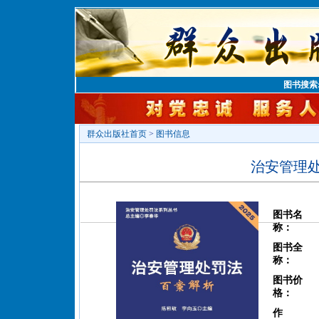
图书搜索
群众出版社首页
>
图书信息
治安管理
图书名
称：
图书全
称：
图书价
格：
作