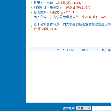
哲思人生七篇
-
杨福昌(著)
21/5/6
刑警师徒（第三部）
-
任剑波(著)
21/5/6
新闯关东
-
刑德文(著)
21/4/1
醉入宋词，在古镇景德遇见自己
-
朱凯亚(著)
21/4/1
基于省校合作背景下的大学生创新创业智慧教室建设研
云 张龙(著)
21/4/1
<上一页
1
2
3
4
5
6
7
8
9
10
11
12
...
下一页>
当
图书搜索: