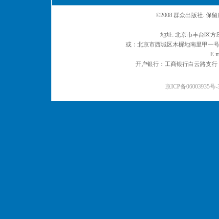
©2008 群众出版社. 
地址: 北京市丰台区方庄
或：北京市西城区木樨地南里甲一号 邮编
E-m
开户银行：工商银行白云路支行 户名：
京ICP备06003935号-