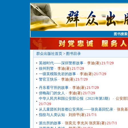
图书搜索
群众出版社首页
>
图书目录
英雄时代——深圳警察故事
-
李迪(著)
21/7/29
徐州刑警
-
李迪(著)
21/7/29
一级英模陈先岩的故事
-
李迪(著)
21/7/29
警官王快乐
-
李迪(著)
21/7/29
丹东看守所的故事
-
李迪(著)
21/7/29
傍晚敲门的女人
-
李迪(著)
21/7/29
中华人民共和国公安部公报（2021年第3期）
-
公安部
21/7/29
从儿童团长到首都公安局长——张良基回忆录
-
张良基
指纹与人类认知
-
刘持平(著)
21/7/1
派出所的故事
-
张奕元 李光兴 张庆富(著)
21/7/1