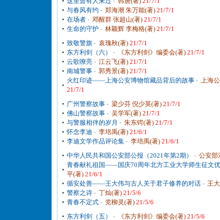
这里曾有人来过
-
韩唐(著)
21/7/1
与春风有约
-
郑海潮 朱万能(著)
21/7/1
在场者
-
邓醒群 张超山(著)
21/7/1
生命的守护
-
林颖辉 李梅格(著)
21/7/1
致敬警旗
-
袁瑰秋(著)
21/7/1
东方利剑（六）
-
《东方利剑》编委会(著)
21/7/1
云歌嘹亮
-
江云飞(著)
21/7/1
南城警事
-
郭秀景(著)
21/7/1
火红印迹——上海公安博物馆藏品背后的故事
-
上海公
21/7/1
广州警察故事
-
梁少芬 倪少英(著)
21/7/1
佛山警察故事
-
吴学军(著)
21/7/1
与警服相伴的岁月
-
朱东锷(著)
21/7/1
怀念李迪
-
李培禹(著)
21/6/1
李迪文学作品评论集
-
李培禹(著)
21/6/1
中华人民共和国公安部公报（2021年第2期）
-
公安部
青春献礼祖国——国庆70周年北方工业大学师生征文
平(著)
21/6/1
循安处善——王大伟与古人关于君子修养的对话
-
王大
警察之诗
-
丁灿(著)
21/5/6
青春不定式
-
党柳灵(著)
21/5/6
东方利剑（五）
-
《东方利剑》编委会(著)
21/5/6