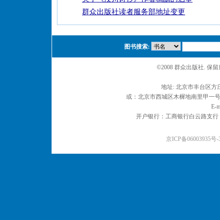
群众出版社读者服务部地址变更
图书搜索:
©2008 群众出版社. 
地址: 北京市丰台区方庄
或：北京市西城区木樨地南里甲一号 邮编
E-m
开户银行：工商银行白云路支行 户名：
京ICP备06003935号-