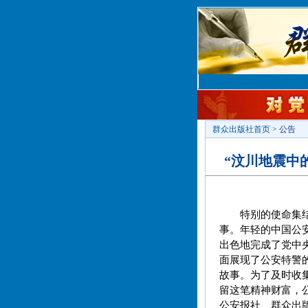
群众出版社首页
> 公告
“汶川地震中
特别的使命集
事。年轻的中国公
出色地完成了党中
面展现了公安特警
故事。为了及时收
留这笔精神财富，
公安报社、群众出