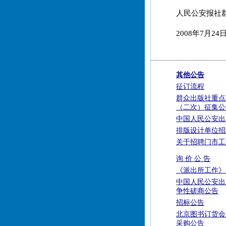
人民公安报社
2008年7月24
其他公告
征订流程
群众出版社重点
（二次）征集公
中国人民公安出
排版设计单位招
关于招聘门市工
询 价 公 告
《派出所工作》
中国人民公安出
争性磋商公告
招标公告
北京图书订货会定
采购公告