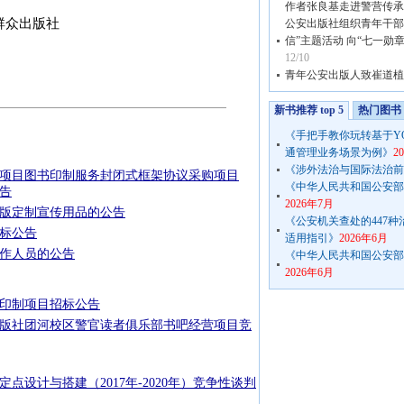
作者张良基走进警营传承
群众出版社
公安出版社组织青年干部
信”主题活动 向“七一勋
12/10
日
青年公安出版人致崔道植
新书推荐 top 5
热门图书 t
《手把手教你玩转基于Y
通管理业务场景为例》
2
《涉外法治与国际法治前
项目图书印制服务封闭式框架协议采购项目
《中华人民共和国公安部公
告
2026年7月
版定制宣传用品的公告
《公安机关查处的447
标公告
适用指引》
2026年6月
作人员的公告
《中华人民共和国公安部公
2026年6月
印制项目招标公告
版社团河校区警官读者俱乐部书吧经营项目竞
点设计与搭建（2017年-2020年）竞争性谈判