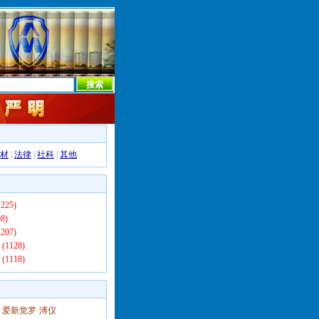
本社首页
本社简介
新闻中心
本社概况
机构设置
材
|
法律
|
社科
|
其他
225)
8)
207)
(1128)
(1118)
爱新觉罗·溥仪