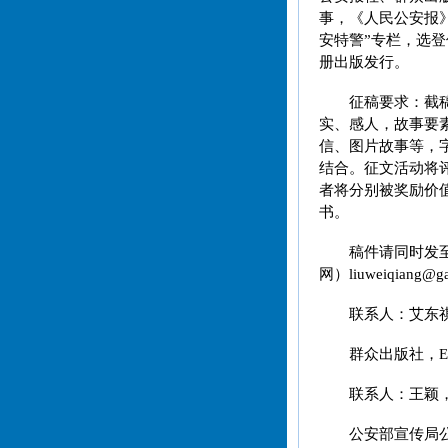
事，《人民公安报
安特警”专栏，选
册出版发行。
征稿要求：截稿
实、感人，故事要
信、图片故事等，
结合。征文活动将
者将分别被奖励价
书。
稿件请同时发至
网）liuweiqiang@ga
联系人：艾东祺，
群众出版社，E-mai
联系人：王颖，电话：
公安部宣传局