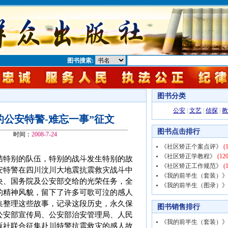
图书搜索:
图书分类
公安
|
文艺
|
侦探
|
教
的公安特警-难忘一事”征文
图书点击排行
时间：
2008-7-24
《社区矫正个案点评》
(1
《社区矫正学教程》
(120
结特别的队伍，特别的战斗发生特别的故
《社区矫正工作规范》
(1
安特警在四川汶川大地震抗震救灾战斗中
《我的前半生（套装）》
央、国务院及公安部交给的光荣任务，全
《我的前半生（图录）》
的精神风貌，留下了许多可歌可泣的感人
集整理这些故事，记录这段历史，永久保
图书销售排行
公安部宣传局、公安部治安管理局、人民
《我的前半生（套装）》
版社联合征集赴川特警抗震救灾的感人故