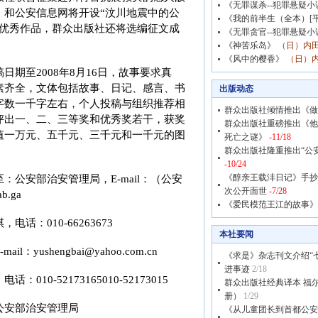
《无罪谋杀--犯罪悬疑小
》和公安信息网将开设“汶川地震中的公
《我的前半生（全本）[平
登优秀作品，群众出版社还将选编征文成
《无罪贪官--犯罪悬疑小
《神苦乐岛》
（日）内田
《风中的樱香》
（日）内
日期至2008年8月16日，故事要求真
素齐全，文体包括故事、日记、感言、书
出版动态
字数一千字左右，个人投稿与组织推荐相
群众出版社倾情推出《做
评出一、二、三等奖和优秀奖若干，获奖
群众出版社重磅推出《他
值一万元、五千元、三千元和一千元的图
死亡之谜》
-11/18
群众出版社隆重推出“公
-10/24
《醇亲王载沣日记》手抄
：公安部治安管理局，E-mail：（公安
次公开面世
-7/28
b.ga
《爱民模范王江的故事》
电话：010-66263673
本社要闻
l：yushengbai@yahoo.com.cn
《求是》杂志刊文介绍“
进事迹
2/18
010-52173165010-52173015
群众出版社经典译本 福
册）
1/29
公安部治安管理局
《从儿童团长到首都公安