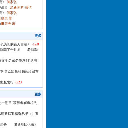
说》
何家弘
装]》
爱新觉罗·溥仪
说》
何家弘
康夫 著
田康夫 著
更多
个悠闲的百万富翁》
-12/9
欺骗了全世界——希特勒
安文学名家名作系列”丛书
本 群众出版社独家珍藏首
出版发行
-5/23
更多
七一勋章”获得者崔道植先
尔摩斯探案精选丛书（共五
局长——张良基回忆录》