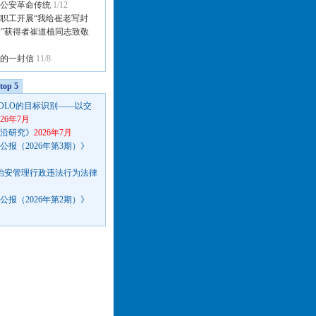
公安革命传统
1/12
职工开展“我给崔老写封
章”获得者崔道植同志致敬
的一封信
11/8
op 5
OLO的目标识别——以交
026年7月
沿研究》
2026年7月
报（2026年第3期）》
种治安管理行政违法行为法律
报（2026年第2期）》