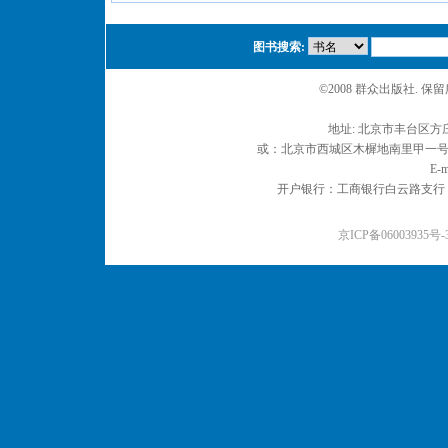
图书搜索:
©2008 群众出版社. 
地址: 北京市丰台区方庄
或：北京市西城区木樨地南里甲一号 邮编
E-m
开户银行：工商银行白云路支行 户名：
京ICP备06003935号-