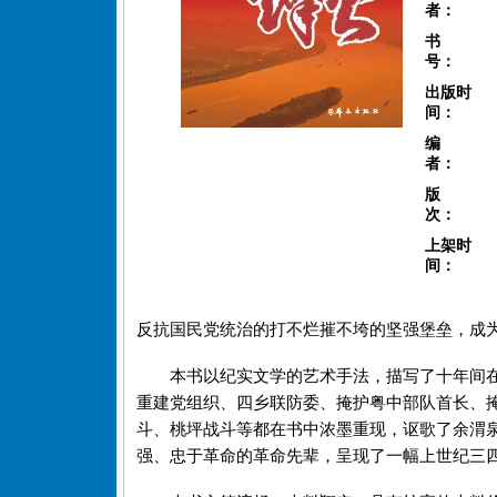
者：
书
号：
出版时
间：
编
者：
版
次：
上架时
间：
反抗国民党统治的打不烂摧不垮的坚强堡垒，成
本书以纪实文学的艺术手法，描写了十年间
重建党组织、四乡联防委、掩护粤中部队首长、
斗、桃坪战斗等都在书中浓墨重现，讴歌了余渭
强、忠于革命的革命先辈，呈现了一幅上世纪三