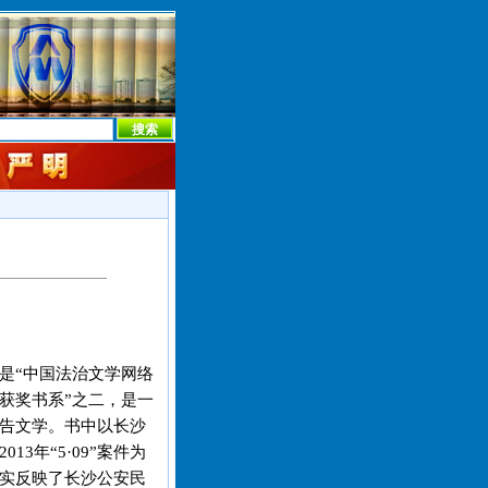
本社首页
本社简介
新闻中心
本社概况
机构设置
是“中国法治文学网络
获奖书系”之二，是一
告文学。书中以长沙
013年“5·09”案件为
实反映了长沙公安民