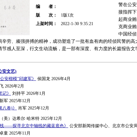
警在公安
编 者：
接指挥下
版 次：
1版1次
起商业贿
上架时间：
2022-1-30 9:35:21
克商业贿
中国经侦
惧辛劳、顽强拼搏的精神，成功塑造了一批有血有肉的经侦民警的高
情节感人至深，行文生动流畅，是一部有深度、有力度的长篇报告文
公安文艺)
“公安楷模”邱建军》
侯国龙 2026年4月
 2026年2月
笔记》
刘持平 2026年1月
军 2025年12月
第八卷)》
肖军 2025年12月
（美）达希尔·哈米特 2025年12月
轴线——探寻北京中轴线的藏蓝底色》
公安部新闻传媒中心、北京市公安局 2
童 2025年11月