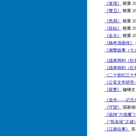
《发现》
晓重 2
《警卫》
晓重 2
《危局》
晓重 2
《驻站》
晓重 2
《走火》
晓重 2
《杨奇清画传》
《湘警故事（七
《战将韩钧（红
《战将韩钧（红
《二十世纪三十
《公安文学研究-
《双警》
穆继文
《追光——记北
《守望》
国家移民
《追缉“六指魔”
《“投名状”之谜
《江南往事》
东