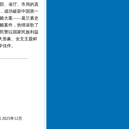
部、省厅、市局的直
，成功破获中国第一
赂大案——葛兰素史
赂案件，热情讴歌了
民警以国家民族利益
大形象。全文主题鲜
学佳作。
025年12月