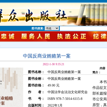
图书搜索:
息
中国反商业贿赂第一案
2022-1-30 9:35:21
内容
图书名称：
中国反商业贿赂第一案
简介：
图书全称：
中国反商业贿赂第一案
本书
图书价格：
49.00 元
作品征文
作 者：
中国法学会法治文化研究会
部长篇报
书 号：
ISBN 978-7-5014-6115-8
市公安局2
原型，真
出版时间：
2022年1月