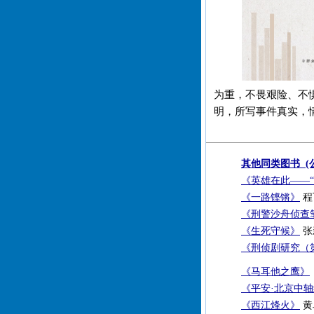
为重，不畏艰险、不
明，所写事件真实，
其他同类图书 (
《英雄在此——
《一路铿锵》
程飞
《刑警沙舟侦查
《生死守候》
张新
《刑侦剧研究（
《马耳他之鹰》
《平安·北京中
《西江烽火》
黄卓